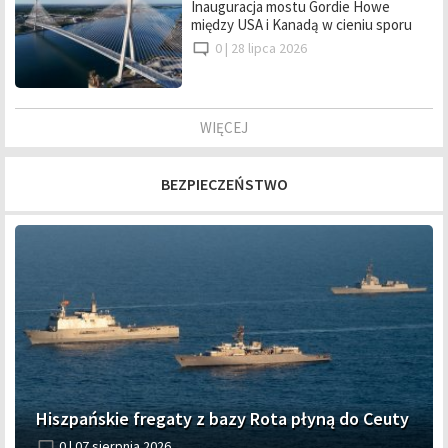
Inauguracja mostu Gordie Howe
między USA i Kanadą w cieniu sporu
0 |
28 lipca 2026
WIĘCEJ
BEZPIECZEŃSTWO
Hiszpańskie fregaty z bazy Rota płyną do Ceuty
0 |
07 sierpnia 2026