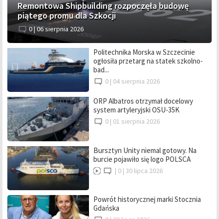
Remontowa Shipbuilding rozpoczęła budowę
piątego promu dla Szkocji
0 |
06 sierpnia 2026
Politechnika Morska w Szczecinie
ogłosiła przetarg na statek szkolno-
bad...
0 |
04 sierpnia 2026
ORP Albatros otrzymał docelowy
system artyleryjski OSU-35K
0 |
01 sierpnia 2026
Bursztyn Unity niemal gotowy. Na
burcie pojawiło się logo POLSCA
|
0 |
30 lipca 2026
Powrót historycznej marki Stocznia
Gdańska