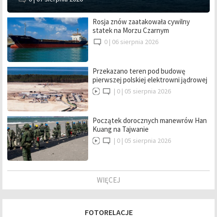
Rosja znów zaatakowała cywilny
statek na Morzu Czarnym
0 |
06 sierpnia 2026
Przekazano teren pod budowę
pierwszej polskiej elektrowni jądrowej
|
0 |
05 sierpnia 2026
Początek dorocznych manewrów Han
Kuang na Tajwanie
|
0 |
05 sierpnia 2026
WIĘCEJ
FOTORELACJE