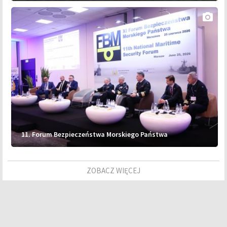
photo_camera
11. Forum Bezpieczeństwa Morskiego Państwa
ZOBACZ WIĘCEJ