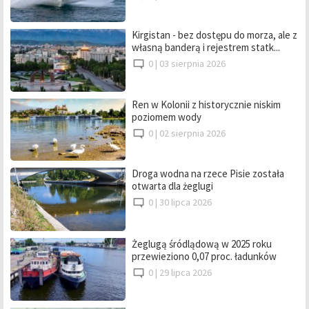
Kirgistan - bez dostępu do morza, ale z
własną banderą i rejestrem statk...
0 |
03 sierpnia 2026
Ren w Kolonii z historycznie niskim
poziomem wody
0 |
02 sierpnia 2026
Droga wodna na rzece Pisie została
otwarta dla żeglugi
0 |
30 lipca 2026
Żeglugą śródlądową w 2025 roku
przewieziono 0,07 proc. ładunków
0 |
29 lipca 2026