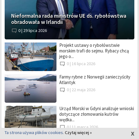
Nieformalna rada ministrów UE ds. rybołówstwa
obradowała w Irlandii
0 |
29 lipca 2026
Projekt ustawy o rybołówstwie
morskim trafi do sejmu. Rybacy chcą
jego o...
0 |
16 lipca 2026
Farmy rybne z Norwegii zanieczyściły
Atlantyk
0 |
22 maja 2026
Urząd Morski w Gdyni analizuje wnioski
dotyczące złomowania kutrów
wędka...
0 |
11 marca 2026
x
Ta strona używa plików cookies.
Czytaj więcej »