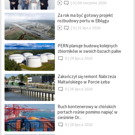
|
0 |
04 sierpnia 2026
Za rok ma być gotowy projekt
rozbudowy portu w Elblągu
|
0 |
31 lipca 2026
PERN planuje budowę kolejnych
zbiorników w swoich bazach paliw
0 |
29 lipca 2026
Zakończył się remont Nabrzeża
Maltańskiego w Porcie Łeba
0 |
28 lipca 2026
Ruch kontenerowy w chińskich
portach rośnie pomimo napięć w
cieśninie Or...
0 |
28 lipca 2026