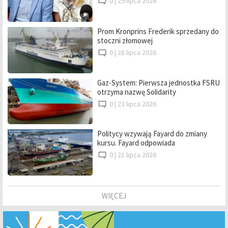
0 |
29 lipca 2026
Prom Kronprins Frederik sprzedany do
stoczni złomowej
0 |
28 lipca 2026
Gaz-System: Pierwsza jednostka FSRU
otrzyma nazwę Solidarity
0 |
23 lipca 2026
Politycy wzywają Fayard do zmiany
kursu. Fayard odpowiada
0 |
21 lipca 2026
WIĘCEJ