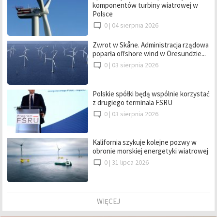
komponentów turbiny wiatrowej w
Polsce
0 |
04 sierpnia 2026
Zwrot w Skåne. Administracja rządowa
poparła offshore wind w Öresundzie...
0 |
03 sierpnia 2026
Polskie spółki będą wspólnie korzystać
z drugiego terminala FSRU
0 |
03 sierpnia 2026
Kalifornia szykuje kolejne pozwy w
obronie morskiej energetyki wiatrowej
0 |
31 lipca 2026
WIĘCEJ