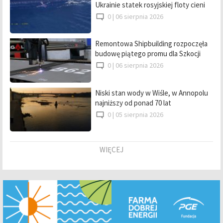
Ukrainie statek rosyjskiej floty cieni
0 |
06 sierpnia 2026
Remontowa Shipbuilding rozpoczęła
budowę piątego promu dla Szkocji
0 |
06 sierpnia 2026
Niski stan wody w Wiśle, w Annopolu
najniższy od ponad 70 lat
0 |
05 sierpnia 2026
WIĘCEJ