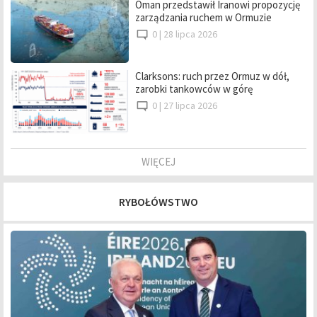
Oman przedstawił Iranowi propozycję
zarządzania ruchem w Ormuzie
0 |
28 lipca 2026
Clarksons: ruch przez Ormuz w dół,
zarobki tankowców w górę
0 |
27 lipca 2026
WIĘCEJ
RYBOŁÓWSTWO