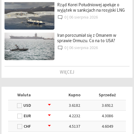
Rząd Korei Południowej apeluje o
wyjątek w sankcjach na rosyjski LNG
0 |
06 sierpnia 2026
Iran porozumiał się z Omanem w
sprawie Ormuzu. Co na to USA?
0 |
06 sierpnia 2026
WIĘCEJ
Waluta
Kupno
Sprzedaż
USD
3.6182
3.6912
EUR
4.2232
4.3086
CHF
4.5137
4.6049