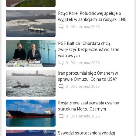
Rząd Korei Południowej apeluje o
wyjątek w sankcjach na rosyjski LNG
0 |
06 sierpnia 2026
PGE Baltica i Chordata chcą
zwiększyć bezpieczeństwo farm
wiatrowych
0 |
06 sierpnia 2026
Iran porozumiał się z Omanem w
sprawie Ormuzu. Co na to USA?
0 |
06 sierpnia 2026
Rosja znów zaatakowała cywilny
statek na Morzu Czarnym
0 |
06 sierpnia 2026
Szwedzi ostatecznie wydadzą