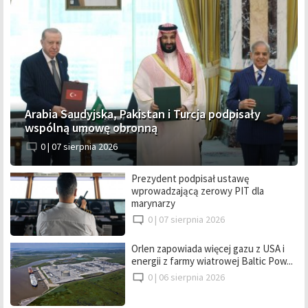
Arabia Saudyjska, Pakistan i Turcja podpisały
wspólną umowę obronną
0 |
07 sierpnia 2026
Prezydent podpisał ustawę
wprowadzającą zerowy PIT dla
marynarzy
0 |
07 sierpnia 2026
Orlen zapowiada więcej gazu z USA i
energii z farmy wiatrowej Baltic Pow...
0 |
06 sierpnia 2026