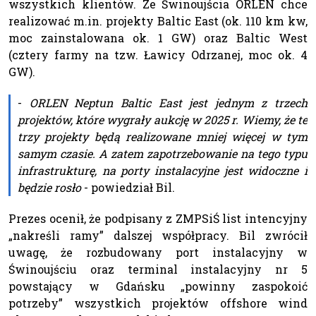
wszystkich klientów. Ze Świnoujścia ORLEN chce
realizować m.in. projekty Baltic East (ok. 110 km kw,
moc zainstalowana ok. 1 GW) oraz Baltic West
(cztery farmy na tzw. Ławicy Odrzanej, moc ok. 4
GW).
-
ORLEN Neptun Baltic East jest jednym z trzech
projektów, które wygrały aukcję w 2025 r. Wiemy, że te
trzy projekty będą realizowane mniej więcej w tym
samym czasie. A zatem zapotrzebowanie na tego typu
infrastrukturę, na porty instalacyjne jest widoczne i
będzie rosło
- powiedział Bil.
Prezes ocenił, że podpisany z ZMPSiŚ list intencyjny
„nakreśli ramy” dalszej współpracy. Bil zwrócił
uwagę, że rozbudowany port instalacyjny w
Świnoujściu oraz terminal instalacyjny nr 5
powstający w Gdańsku „powinny zaspokoić
potrzeby” wszystkich projektów offshore wind