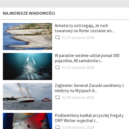
NAJNOWSZE WIADOMOŚCI
Armatorzy ostrzegają, że ruch
towarowy na Renie zostanie ws...
0 |
10 sierpnia 2026
W paradzie weźmie udział ponad 300
pojazdów, 60 samolotów i...
0 |
10 sierpnia 2026
Żaglowiec Generał Zaruski uwolniony z
mielizny na Wyspach A...
0 |
09 sierpnia 2026
Podświetlony kadłub przyszłej fregaty
ORP Wicher wyjechał z...
0 |
09 sierpnia 2026