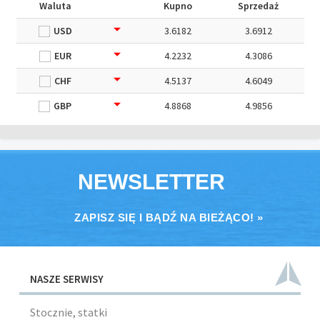
Waluta
Kupno
Sprzedaż
USD
3.6182
3.6912
EUR
4.2232
4.3086
CHF
4.5137
4.6049
GBP
4.8868
4.9856
NEWSLETTER
ZAPISZ SIĘ I BĄDŹ NA BIEŻĄCO! »
NASZE SERWISY
Stocznie, statki