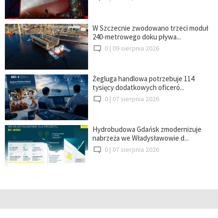
W Szczecnie zwodowano trzeci moduł
240-metrowego doku pływa...
0 |
09 sierpnia 2026
Żegluga handlowa potrzebuje 114
tysięcy dodatkowych oficeró...
0 |
07 sierpnia 2026
Hydrobudowa Gdańsk zmodernizuje
nabrzeża we Władysławowie d...
0 |
07 sierpnia 2026