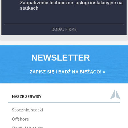
Zaopatrzenie techniczne, usługi instalacyjne na
statkach
DODAJ FIRMĘ
NEWSLETTER
ZAPISZ SIĘ I BĄDŹ NA BIEŻĄCO! »
NASZE SERWISY
Stocznie, statki
Offshore