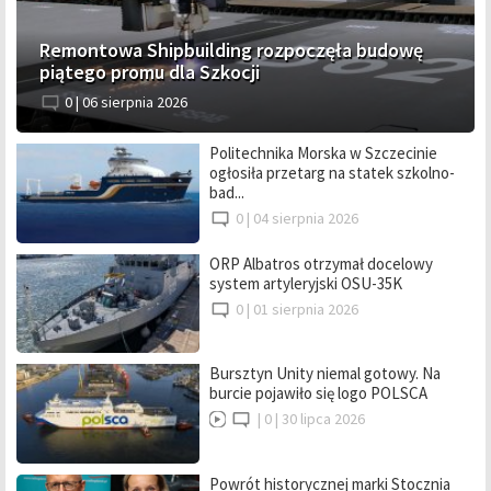
Remontowa Shipbuilding rozpoczęła budowę
piątego promu dla Szkocji
0 |
06 sierpnia 2026
Politechnika Morska w Szczecinie
ogłosiła przetarg na statek szkolno-
bad...
0 |
04 sierpnia 2026
ORP Albatros otrzymał docelowy
system artyleryjski OSU-35K
0 |
01 sierpnia 2026
Bursztyn Unity niemal gotowy. Na
burcie pojawiło się logo POLSCA
|
0 |
30 lipca 2026
Powrót historycznej marki Stocznia