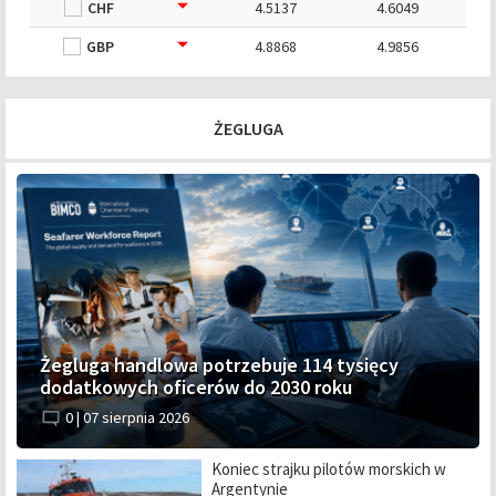
CHF
4.5137
4.6049
GBP
4.8868
4.9856
ŻEGLUGA
Żegluga handlowa potrzebuje 114 tysięcy
dodatkowych oficerów do 2030 roku
0 |
07 sierpnia 2026
Koniec strajku pilotów morskich w
Argentynie