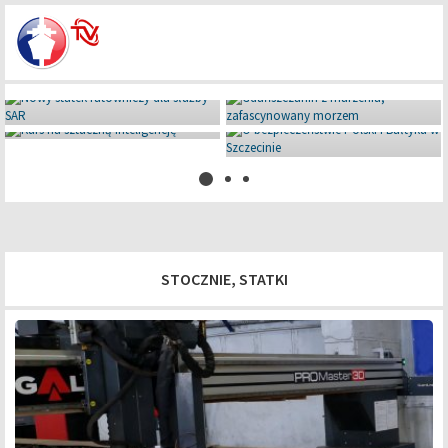
Miniaturowe giganty pod Iławą
08 lipca 2026
STOCZNIE, STATKI