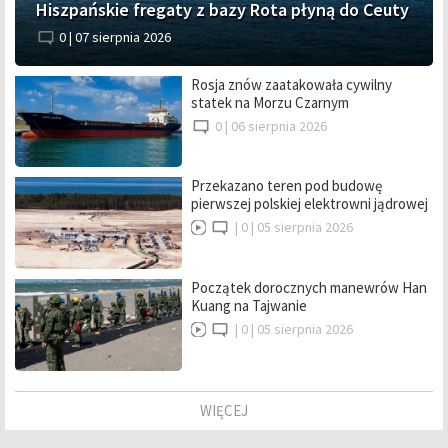
Hiszpańskie fregaty z bazy Rota płyną do Ceuty
0 |
07 sierpnia 2026
Rosja znów zaatakowała cywilny
statek na Morzu Czarnym
0 |
06 sierpnia 2026
Przekazano teren pod budowę
pierwszej polskiej elektrowni jądrowej
|
0 |
05 sierpnia 2026
Początek dorocznych manewrów Han
Kuang na Tajwanie
|
0 |
05 sierpnia 2026
WIĘCEJ