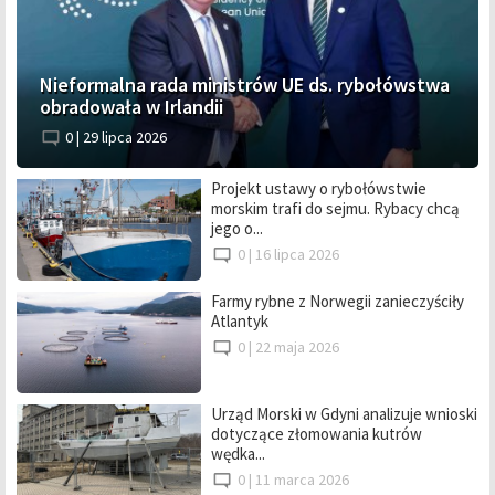
Nieformalna rada ministrów UE ds. rybołówstwa
obradowała w Irlandii
0 |
29 lipca 2026
Projekt ustawy o rybołówstwie
morskim trafi do sejmu. Rybacy chcą
jego o...
0 |
16 lipca 2026
Farmy rybne z Norwegii zanieczyściły
Atlantyk
0 |
22 maja 2026
Urząd Morski w Gdyni analizuje wnioski
dotyczące złomowania kutrów
wędka...
0 |
11 marca 2026