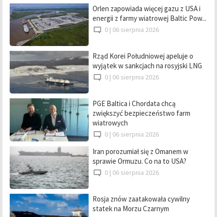
Orlen zapowiada więcej gazu z USA i
energii z farmy wiatrowej Baltic Pow...
0 |
06 sierpnia 2026
Rząd Korei Południowej apeluje o
wyjątek w sankcjach na rosyjski LNG
0 |
06 sierpnia 2026
PGE Baltica i Chordata chcą
zwiększyć bezpieczeństwo farm
wiatrowych
0 |
06 sierpnia 2026
Iran porozumiał się z Omanem w
sprawie Ormuzu. Co na to USA?
0 |
06 sierpnia 2026
Rosja znów zaatakowała cywilny
statek na Morzu Czarnym