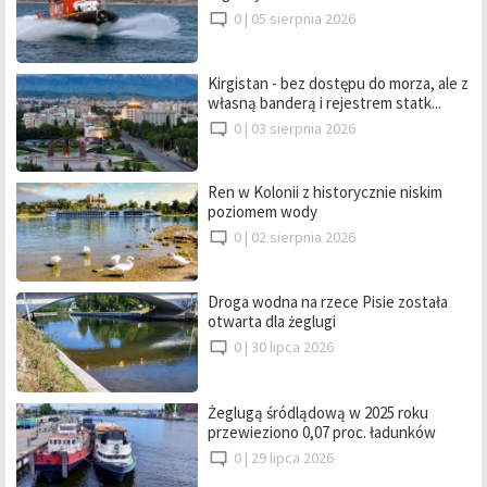
0 |
05 sierpnia 2026
Kirgistan - bez dostępu do morza, ale z
własną banderą i rejestrem statk...
0 |
03 sierpnia 2026
Ren w Kolonii z historycznie niskim
poziomem wody
0 |
02 sierpnia 2026
Droga wodna na rzece Pisie została
otwarta dla żeglugi
0 |
30 lipca 2026
Żeglugą śródlądową w 2025 roku
przewieziono 0,07 proc. ładunków
0 |
29 lipca 2026