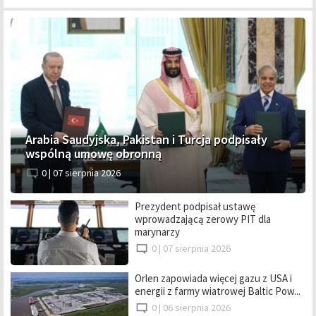
Arabia Saudyjska, Pakistan i Turcja podpisały
wspólną umowę obronną
0 |
07 sierpnia 2026
Prezydent podpisał ustawę
wprowadzającą zerowy PIT dla
marynarzy
0 |
07 sierpnia 2026
Orlen zapowiada więcej gazu z USA i
energii z farmy wiatrowej Baltic Pow...
0 |
06 sierpnia 2026