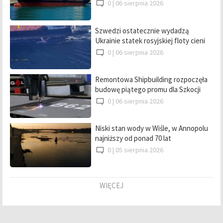
0 |
06 sierpnia 2026
Szwedzi ostatecznie wydadzą
Ukrainie statek rosyjskiej floty cieni
0 |
06 sierpnia 2026
Remontowa Shipbuilding rozpoczęła
budowę piątego promu dla Szkocji
0 |
06 sierpnia 2026
Niski stan wody w Wiśle, w Annopolu
najniższy od ponad 70 lat
0 |
05 sierpnia 2026
WIĘCEJ