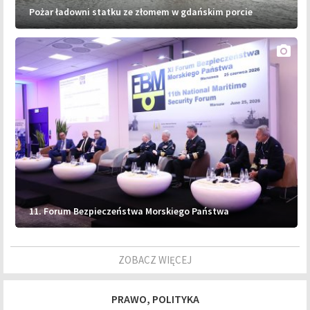
Pożar ładowni statku ze złomem w gdańskim porcie
photo_camera
11. Forum Bezpieczeństwa Morskiego Państwa
ZOBACZ WIĘCEJ
PRAWO, POLITYKA