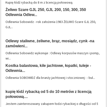
Kupię łódź rybacką do 8 m z licencją połowową.
Żeliwo Szare GJL 250, GJL 200, 150, 300, 350
Odlewnia Odlew...
Odlewnia Sobowidz - rok założenia 1983 ŻELIWO Szare GJL 250,
GJL...
Odlewy staliwne, żeliwne, brąz, mosiądz, cynk -na
zamówieni...
Odlewnia Sobowidz wykonuje : Odlewy korpusów maszyn i pomp,
wi...
Kostka balastowa, kile jachtowe, łopatki, tuleje -
Odlewnia...
Odlewnia SOBOWIDZ dla branży jachtowej i stoczniowej : - bul...
kupię łódź rybacką od 5 do 10 metrów z licencją
połowową....
Jestem zainteresowany zakupem łodzi rybackiej o długości od 5