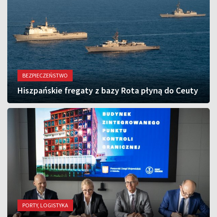
BEZPIECZEŃSTWO
Hiszpańskie fregaty z bazy Rota płyną do Ceuty
PORTY, LOGISTYKA