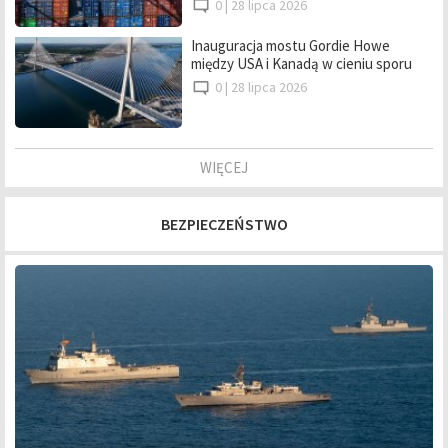
0 |
28 lipca 2026
Inauguracja mostu Gordie Howe
między USA i Kanadą w cieniu sporu
0 |
28 lipca 2026
WIĘCEJ
BEZPIECZEŃSTWO