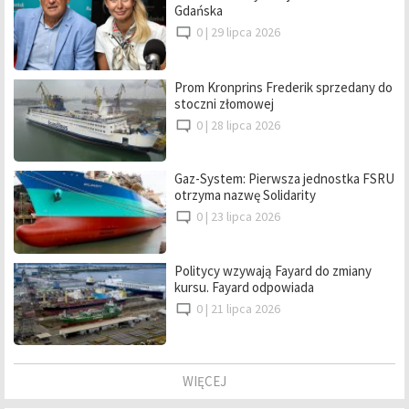
Gdańska
0 |
29 lipca 2026
Prom Kronprins Frederik sprzedany do
stoczni złomowej
0 |
28 lipca 2026
Gaz-System: Pierwsza jednostka FSRU
otrzyma nazwę Solidarity
0 |
23 lipca 2026
Politycy wzywają Fayard do zmiany
kursu. Fayard odpowiada
0 |
21 lipca 2026
WIĘCEJ