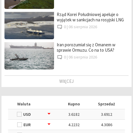
Rząd Korei Południowej apeluje o
wyjątek w sankcjach na rosyjski LNG
0 |
06 sierpnia 2026
Iran porozumiał się z Omanem w
sprawie Ormuzu. Co na to USA?
0 |
06 sierpnia 2026
WIĘCEJ
Waluta
Kupno
Sprzedaż
USD
3.6182
3.6912
EUR
4.2232
4.3086