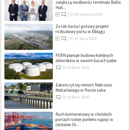
zwiększą możliwości terminalu Baltic
Hub...
|
0 |
04 sierpnia 2026
Za rok ma być gotowy projekt
rozbudowy portu w Elblągu
|
0 |
31 lipca 2026
PERN planuje budowę kolejnych
zbiorników w swoich bazach paliw
0 |
29 lipca 2026
Zakończył się remont Nabrzeża
Maltańskiego w Porcie Łeba
0 |
28 lipca 2026
Ruch kontenerowy w chińskich
portach rośnie pomimo napięć w
cieśninie Or...