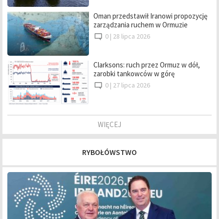
Oman przedstawił Iranowi propozycję
zarządzania ruchem w Ormuzie
0 |
28 lipca 2026
Clarksons: ruch przez Ormuz w dół,
zarobki tankowców w górę
0 |
27 lipca 2026
WIĘCEJ
RYBOŁÓWSTWO