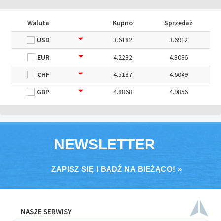
Waluta
Kupno
Sprzedaż
USD
3.6182
3.6912
EUR
4.2232
4.3086
CHF
4.5137
4.6049
GBP
4.8868
4.9856
NEWSLETTER
ZAPISZ SIĘ I BĄDŹ NA BIEŻĄCO! »
NASZE SERWISY