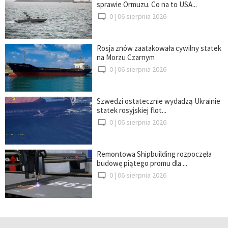
sprawie Ormuzu. Co na to USA...
0 |
06 sierpnia 2026
Rosja znów zaatakowała cywilny statek
na Morzu Czarnym
0 |
06 sierpnia 2026
Szwedzi ostatecznie wydadzą Ukrainie
statek rosyjskiej flot...
0 |
06 sierpnia 2026
Remontowa Shipbuilding rozpoczęła
budowę piątego promu dla ...
0 |
06 sierpnia 2026