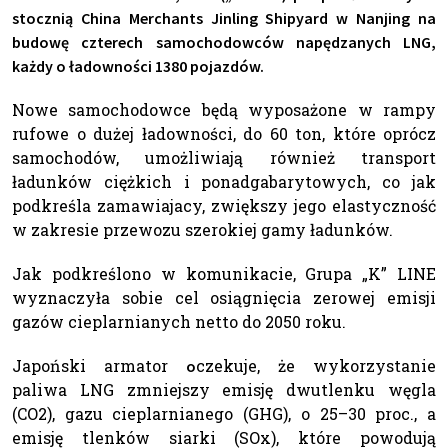
stocznią China Merchants Jinling Shipyard w Nanjing na
budowę czterech samochodowców napędzanych LNG,
każdy o ładowności 1380 pojazdów.
Nowe samochodowce będą wyposażone w rampy
rufowe o dużej ładowności, do 60 ton, które oprócz
samochodów, umożliwiają również transport
ładunków ciężkich i ponadgabarytowych, co jak
podkreśla zamawiajacy, zwiększy jego elastyczność
w zakresie przewozu szerokiej gamy ładunków.
Jak podkreślono w komunikacie, Grupa „K” LINE
wyznaczyła sobie cel osiągnięcia zerowej emisji
gazów cieplarnianych netto do 2050 roku.
Japoński armator
czekuje, że wykorzystanie
o
paliwa LNG zmniejszy emisję dwutlenku węgla
(CO2), gazu cieplarnianego (GHG), o 25–30 proc., a
emisję tlenków siarki (SOx), które powodują