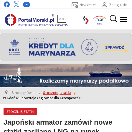
Newsletter
Zaloguj się
en
PORTAL INFORMACYJNY ISSN 2545-0735
Strona główna
Stocznie, statki
W Gdańsku powstaje żaglowiec dla Greenpeace'u
STOCZNIE, STATKI
Japoński armator zamówił nowe
statki zasilane LNG na rynek