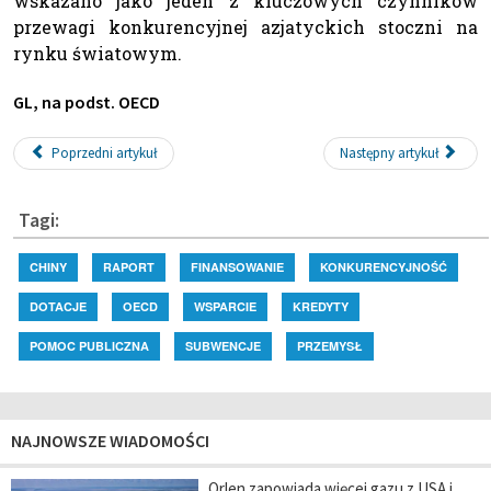
wskazano jako jeden z kluczowych czynników
przewagi konkurencyjnej azjatyckich stoczni na
rynku światowym.
GL, na podst. OECD
Poprzedni artykuł
Następny artykuł
Tagi:
CHINY
RAPORT
FINANSOWANIE
KONKURENCYJNOŚĆ
DOTACJE
OECD
WSPARCIE
KREDYTY
POMOC PUBLICZNA
SUBWENCJE
PRZEMYSŁ
NAJNOWSZE WIADOMOŚCI
Orlen zapowiada więcej gazu z USA i