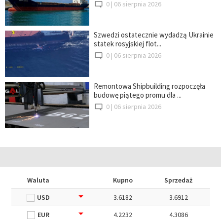
0 |
06 sierpnia 2026
Szwedzi ostatecznie wydadzą Ukrainie
statek rosyjskiej flot...
0 |
06 sierpnia 2026
Remontowa Shipbuilding rozpoczęła
budowę piątego promu dla ...
0 |
06 sierpnia 2026
Waluta
Kupno
Sprzedaż
USD
3.6182
3.6912
EUR
4.2232
4.3086