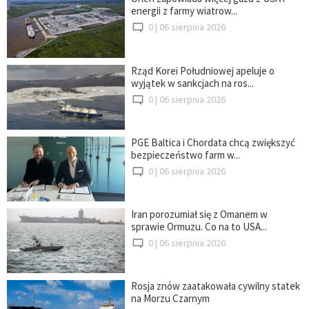
energii z farmy wiatrow...
0 |
06 sierpnia 2026
Rząd Korei Południowej apeluje o
wyjątek w sankcjach na ros...
0 |
06 sierpnia 2026
PGE Baltica i Chordata chcą zwiększyć
bezpieczeństwo farm w...
0 |
06 sierpnia 2026
Iran porozumiał się z Omanem w
sprawie Ormuzu. Co na to USA...
0 |
06 sierpnia 2026
Rosja znów zaatakowała cywilny statek
na Morzu Czarnym