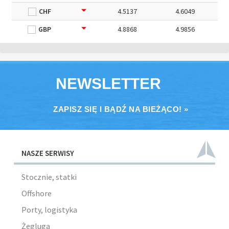
CHF
4.5137
4.6049
GBP
4.8868
4.9856
NEWSLETTER
ZAPISZ SIĘ I BĄDŹ NA BIEŻĄCO! »
NASZE SERWISY
Stocznie, statki
Offshore
Porty, logistyka
Żegluga