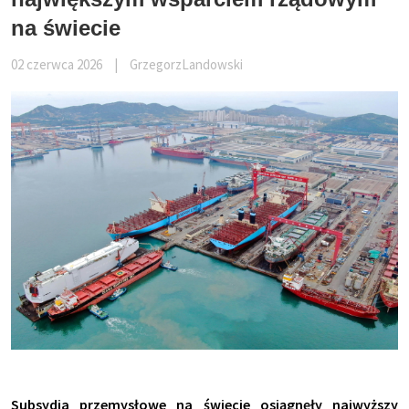
na świecie
02 czerwca 2026
|
GrzegorzLandowski
Subsydia przemysłowe na świecie osiągnęły najwyższy