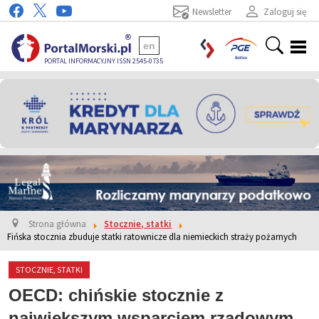
Newsletter
Zaloguj się
en
PORTAL INFORMACYJNY ISSN 2545-0735
Strona główna
Stocznie, statki
Fińska stocznia zbuduje statki ratownicze dla niemieckich straży pożarnych
STOCZNIE, STATKI
OECD: chińskie stocznie z
największym wsparciem rządowym