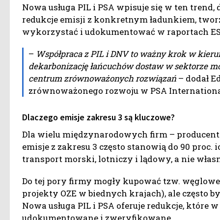
Nowa usługa PIL i PSA wpisuje się w ten trend,
redukcje emisji z konkretnym ładunkiem, two
wykorzystać i udokumentować w raportach ES
–
Współpraca z PIL i DNV to ważny krok w kierun
dekarbonizację łańcuchów dostaw w sektorze mo
centrum zrównoważonych rozwiązań
– dodał Ed
zrównoważonego rozwoju w PSA Internationa
Dlaczego emisje zakresu 3 są kluczowe?
Dla wielu międzynarodowych firm – producentó
emisje z zakresu 3 często stanowią do 90 proc.
transport morski, lotniczy i lądowy, a nie własn
Do tej pory firmy mogły kupować tzw. węglowe 
projekty OZE w biednych krajach), ale często 
Nowa usługa PIL i PSA oferuje redukcje, które w
udokumentowane i zweryfikowane.