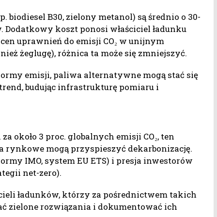
p. biodiesel B30, zielony metanol) są średnio o 30-
. Dodatkowy koszt ponosi właściciel ładunku
 cen uprawnień do emisji CO₂ w unijnym
ież żeglugę), różnica ta może się zmniejszyć.
ormy emisji, paliwa alternatywne mogą stać się
trend, budując infrastrukturę pomiaru i
a około 3 proc. globalnych emisji CO₂, ten
nia rynkowe mogą przyspieszyć dekarbonizację.
normy IMO, system EU ETS) i presja inwestorów
egii net-zero).
icieli ładunków, którzy za pośrednictwem takich
ać zielone rozwiązania i dokumentować ich