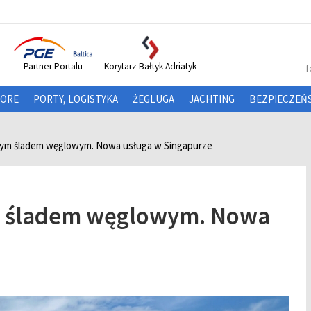
Partner Portalu
Korytarz Bałtyk-Adriatyk
f
HORE
PORTY, LOGISTYKA
ŻEGLUGA
JACHTING
BEZPIECZEŃ
nym śladem węglowym. Nowa usługa w Singapurze
m śladem węglowym. Nowa