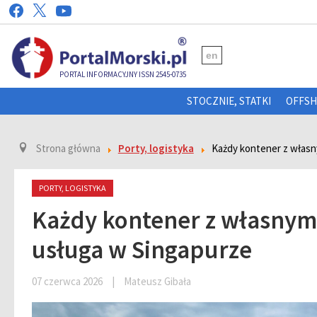
en
PORTAL INFORMACYJNY ISSN 2545-0735
STOCZNIE, STATKI
OFFS
Strona główna
Porty, logistyka
Każdy kontener z włas
PORTY, LOGISTYKA
Każdy kontener z własny
usługa w Singapurze
07 czerwca 2026
|
Mateusz Gibała