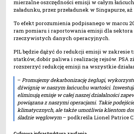
mierzalne oszczędności emisji w całym łańcuch
załadunku, przez przeładunek w Singapurze, a
To efekt porozumienia podpisanego w marcu 20
ram pomiaru i raportowania emisji dla sektora
rzeczywistych danych operacyjnych.
PIL będzie dążyć do redukcji emisji w zakresie
statków, dobór paliwa i realizację rejsów. PSA 
rozszerzyć redukcję emisji na wszystkie dział
–
Promujemy dekarbonizację żeglugi, wykorzystu
dźwignię w naszym łańcuchu wartości. Inwestują
eliminują emisje w całej naszej działalności zapew
powiązana z naszymi operacjami. Takie podejście 
klimatycznych, ale także umożliwia klientom do
śladzie węglowym
– podkreśla Lionel Patrice 
Cyfrowa infrastruktura zaufania