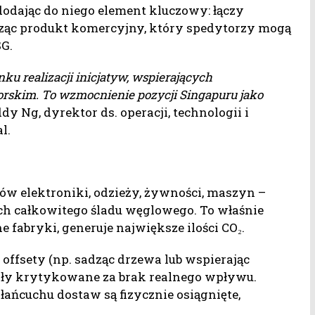
 dodając do niego element kluczowy: łączy
rząc produkt komercyjny, który spedytorzy mogą
G.
ku realizacji inicjatyw, wspierających
rskim. To wzmocnienie pozycji Singapuru jako
dy Ng, dyrektor ds. operacji, technologii i
l.
w elektroniki, odzieży, żywności, maszyn –
 ich całkowitego śladu węglowego. To właśnie
e fabryki, generuje największe ilości CO₂.
offsety (np. sadząc drzewa lub wspierając
były krytykowane za brak realnego wpływu.
 łańcuchu dostaw są fizycznie osiągnięte,