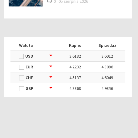
0 |
05 sierpnia 2026
Waluta
Kupno
Sprzedaż
USD
3.6182
3.6912
EUR
4.2232
4.3086
CHF
4.5137
4.6049
GBP
4.8868
4.9856