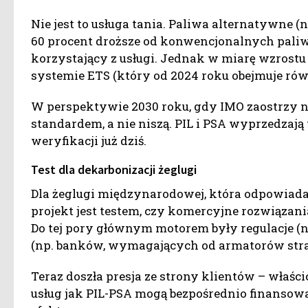
Nie jest to usługa tania. Paliwa alternatywne (n
60 procent droższe od konwencjonalnych paliw
korzystający z usługi. Jednak w miarę wzrostu
systemie ETS (który od 2024 roku obejmuje równ
W perspektywie 2030 roku, gdy IMO zaostrzy n
standardem, a nie niszą. PIL i PSA wyprzedzają 
weryfikacji już dziś.
Test dla dekarbonizacji żeglugi
Dla żeglugi międzynarodowej, która odpowiada z
projekt jest testem, czy komercyjne rozwiąza
Do tej pory głównym motorem były regulacje (
(np. banków, wymagających od armatorów strat
Teraz doszła presja ze strony klientów – właśc
usług jak PIL-PSA mogą bezpośrednio finansow