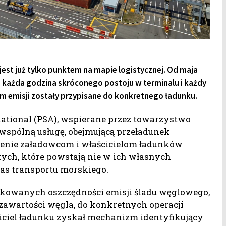
est już tylko punktem na mapie logistycznej. Od maja
 każda godzina skróconego postoju w terminalu i każdy
 emisji zostały przypisane do konkretnego ładunku.
ernational (PSA), wspierane przez towarzystwo
wspólną usługę, obejmującą przeładunek
wienie załadowcom i właścicielom ładunków
 tych, które powstają nie w ich własnych
zas transportu morskiego.
ikowanych oszczędności emisji śladu węglowego,
zawartości węgla, do konkretnych operacji
ciel ładunku zyskał mechanizm identyfikujący