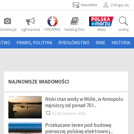
Newsletter
Zaloguj się
photo_camera
otorelacje
ogłoszenia
CREWING
katalog firm
sklep
szukaj
STWO
PRAWO, POLITYKA
RYBOŁÓWSTWO
INNE
HISTORIA
NAJNOWSZE WIADOMOŚCI
Niski stan wody w Wiśle, w Annopolu
najniższy od ponad 70 l...
0 |
05 sierpnia 2026
Przekazano teren pod budowę
pierwszej polskiej elektrowni j...