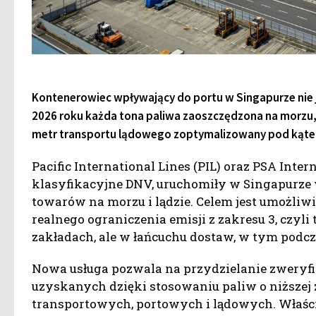
Kontenerowiec wpływający do portu w Singapurze nie j
2026 roku każda tona paliwa zaoszczędzona na morzu,
metr transportu lądowego zoptymalizowany pod kątem
Pacific International Lines (PIL) oraz PSA Int
klasyfikacyjne DNV, uruchomiły w Singapurze 
towarów na morzu i lądzie. Celem jest umożli
realnego ograniczenia emisji z zakresu 3, czyli
zakładach, ale w łańcuchu dostaw, w tym podc
Nowa usługa pozwala na przydzielanie zweryf
uzyskanych dzięki stosowaniu paliw o niższej 
transportowych, portowych i lądowych. Właści