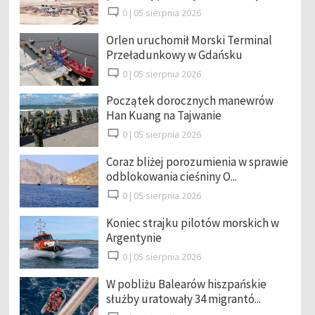
0 |
05 sierpnia 2026
Orlen uruchomił Morski Terminal
Przeładunkowy w Gdańsku
0 |
05 sierpnia 2026
Początek dorocznych manewrów
Han Kuang na Tajwanie
0 |
05 sierpnia 2026
Coraz bliżej porozumienia w sprawie
odblokowania cieśniny O...
0 |
05 sierpnia 2026
Koniec strajku pilotów morskich w
Argentynie
0 |
05 sierpnia 2026
W pobliżu Balearów hiszpańskie
służby uratowały 34 migrantó...