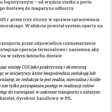
u logistycznym – od wyjścia statku z portu
ż po dostawę do magazynu odbiorcy.
25 r. przez trzy strony w sprawie opracowania
 morskiego. W efekcie powstał system oparty na
 transportu przez odpowiednie rozmieszczenie
zintegruje operacje terminalowe i naziemne, aby
ania w całym łańcuchu dostaw.
jąc emisję CO2 jako praktyczną i skuteczną
c w inicjatywy, które bezpośrednio redukują lub
niamy, że redukcja ta jest realna, mierzalna i ściśle
nie tylko przyspiesza postęp w realizacji celów
stęp do rozwiązań w zakresie transportu o niższym
Chatelet, dyrektor handlowy w PIL.