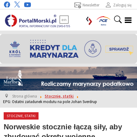
Newsletter
Zaloguj się
en
PORTAL INFORMACYJNY ISSN 2545-0735
Strona główna
Stocznie, statki
EPG: Ostatni załadunek modułu na pole Johan Sverdrup
STOCZNIE, STATKI
Norweskie stocznie łączą siły, aby
zbudować okręty wojenne