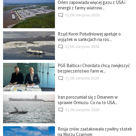
Orlen zapowiada więcej gazu z USA i
energii z farmy wiatrow...
0 |
06 sierpnia 2026
Rząd Korei Południowej apeluje o
wyjątek w sankcjach na ros...
0 |
06 sierpnia 2026
PGE Baltica i Chordata chcą zwiększyć
bezpieczeństwo farm w...
0 |
06 sierpnia 2026
Iran porozumiał się z Omanem w
sprawie Ormuzu. Co na to USA...
0 |
06 sierpnia 2026
Rosja znów zaatakowała cywilny statek
na Morzu Czarnym