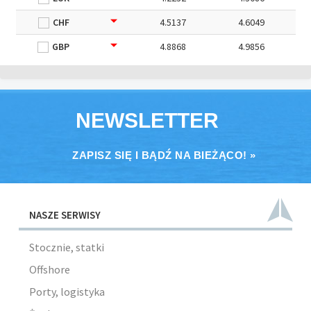
CHF
4.5137
4.6049
GBP
4.8868
4.9856
NEWSLETTER
ZAPISZ SIĘ I BĄDŹ NA BIEŻĄCO! »
NASZE SERWISY
Stocznie, statki
Offshore
Porty, logistyka