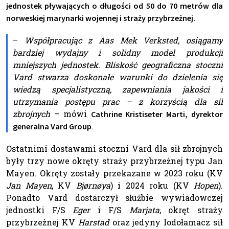
jednostek pływających o długości od 50 do 70 metrów dla
norweskiej marynarki wojennej i straży przybrzeżnej.
–
Współpracując z Aas Mek Verksted, osiągamy
bardziej wydajny i solidny model produkcji
mniejszych jednostek. Bliskość geograficzna stoczni
Vard stwarza doskonałe warunki do dzielenia się
wiedzą specjalistyczną, zapewniania jakości i
utrzymania postępu prac – z korzyścią dla sił
zbrojnych
– mówi
Cathrine Kristiseter Marti, dyrektor
.
generalna Vard Group
Ostatnimi dostawami stoczni Vard dla sił zbrojnych
były trzy nowe okręty straży przybrzeżnej typu Jan
Mayen. Okręty zostały przekazane w 2023 roku (KV
Jan Mayen
, KV
Bjørnøya
) i 2024 roku (KV
Hopen
).
Ponadto Vard dostarczył służbie wywiadowczej
jednostki F/S
Eger
i F/S
Marjata
, okręt straży
przybrzeżnej KV
Harstad
oraz jedyny lodołamacz sił