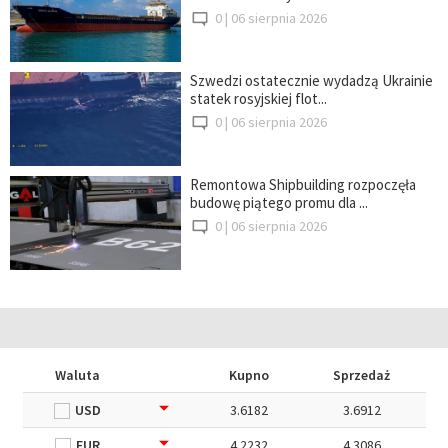
0 |
06 sierpnia 2026
Szwedzi ostatecznie wydadzą Ukrainie
statek rosyjskiej flot...
0 |
06 sierpnia 2026
Remontowa Shipbuilding rozpoczęła
budowę piątego promu dla ...
0 |
06 sierpnia 2026
Waluta
Kupno
Sprzedaż
USD
3.6182
3.6912
EUR
4.2232
4.3086