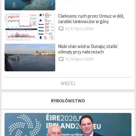
Clarksons: ruch przez Ormuz w dół,
zarobki tankowców w górę
0 |
27 lipca 2026
Niski stan wód w Dunaju; statki
utknęły przy nabrzeżach
0 |
26 lipca 2026
WIĘCEJ
RYBOŁÓWSTWO