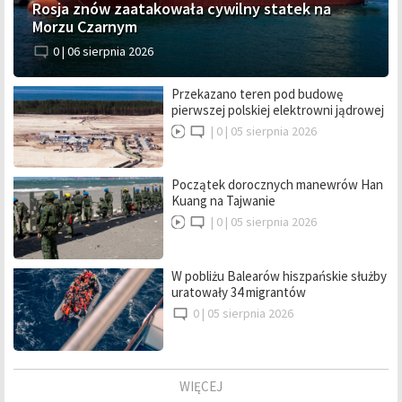
Rosja znów zaatakowała cywilny statek na
Morzu Czarnym
0 |
06 sierpnia 2026
Przekazano teren pod budowę
pierwszej polskiej elektrowni jądrowej
|
0 |
05 sierpnia 2026
Początek dorocznych manewrów Han
Kuang na Tajwanie
|
0 |
05 sierpnia 2026
W pobliżu Balearów hiszpańskie służby
uratowały 34 migrantów
0 |
05 sierpnia 2026
WIĘCEJ