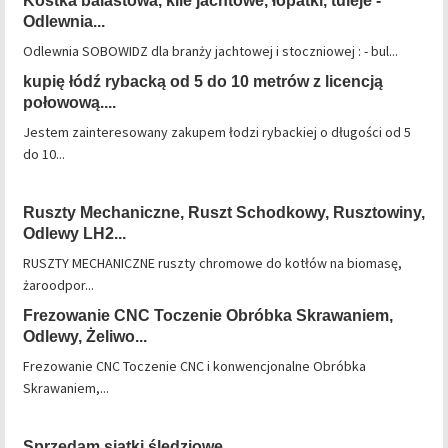
Kostka balastowa, kile jachtowe, łopatki, tuleje -
Odlewnia...
Odlewnia SOBOWIDZ dla branży jachtowej i stoczniowej : - bul...
kupię łódź rybacką od 5 do 10 metrów z licencją
połowową....
Jestem zainteresowany zakupem łodzi rybackiej o długości od 5
do 10...
Ruszty Mechaniczne, Ruszt Schodkowy, Rusztowiny,
Odlewy LH2...
RUSZTY MECHANICZNE ruszty chromowe do kotłów na biomasę,
żaroodpor...
Frezowanie CNC Toczenie Obróbka Skrawaniem,
Odlewy, Żeliwo...
Frezowanie CNC Toczenie CNC i konwencjonalne Obróbka
Skrawaniem,...
Sprzedam siatki śledziowe