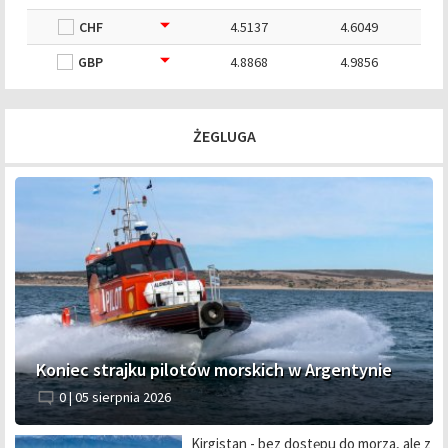
CHF
4.5137
4.6049
GBP
4.8868
4.9856
ŻEGLUGA
Koniec strajku pilotów morskich w Argentynie
0 |
05 sierpnia 2026
Kirgistan - bez dostępu do morza, ale z