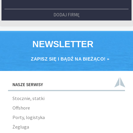
DODAJ FIRMĘ
NEWSLETTER
ZAPISZ SIĘ I BĄDŹ NA BIEŻĄCO! »
NASZE SERWISY
Stocznie, statki
Offshore
Porty, logistyka
Żegluga