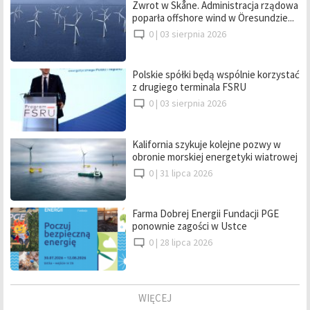
Zwrot w Skåne. Administracja rządowa
poparła offshore wind w Öresundzie...
0 |
03 sierpnia 2026
Polskie spółki będą wspólnie korzystać
z drugiego terminala FSRU
0 |
03 sierpnia 2026
Kalifornia szykuje kolejne pozwy w
obronie morskiej energetyki wiatrowej
0 |
31 lipca 2026
Farma Dobrej Energii Fundacji PGE
ponownie zagości w Ustce
0 |
28 lipca 2026
WIĘCEJ