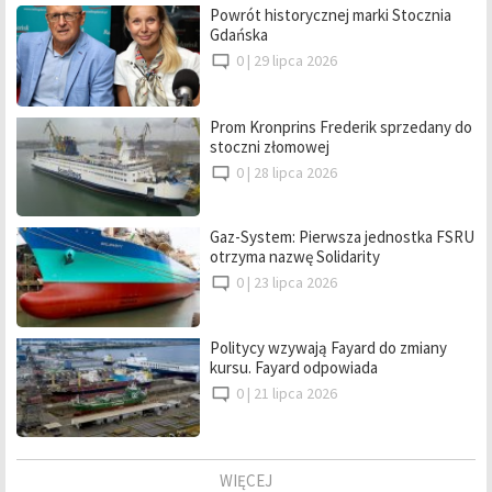
Powrót historycznej marki Stocznia
Gdańska
0 |
29 lipca 2026
Prom Kronprins Frederik sprzedany do
stoczni złomowej
0 |
28 lipca 2026
Gaz-System: Pierwsza jednostka FSRU
otrzyma nazwę Solidarity
0 |
23 lipca 2026
Politycy wzywają Fayard do zmiany
kursu. Fayard odpowiada
0 |
21 lipca 2026
WIĘCEJ