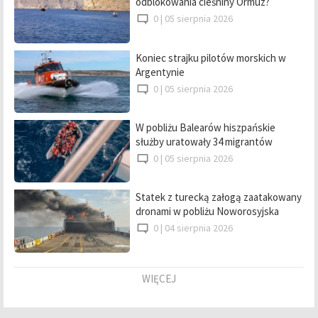
odblokowania cieśniny Ormuz?
0 |
05 sierpnia 2026
Koniec strajku pilotów morskich w
Argentynie
0 |
05 sierpnia 2026
W pobliżu Balearów hiszpańskie
służby uratowały 34 migrantów
0 |
05 sierpnia 2026
Statek z turecką załogą zaatakowany
dronami w pobliżu Noworosyjska
0 |
04 sierpnia 2026
WIĘCEJ