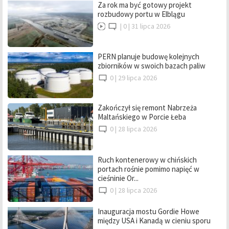
Za rok ma być gotowy projekt
rozbudowy portu w Elblągu
|
0 |
31 lipca 2026
PERN planuje budowę kolejnych
zbiorników w swoich bazach paliw
0 |
29 lipca 2026
Zakończył się remont Nabrzeża
Maltańskiego w Porcie Łeba
0 |
28 lipca 2026
Ruch kontenerowy w chińskich
portach rośnie pomimo napięć w
cieśninie Or...
0 |
28 lipca 2026
Inauguracja mostu Gordie Howe
między USA i Kanadą w cieniu sporu