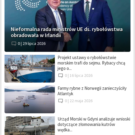
Nieformalna rada ministrów UE ds. rybołówstwa
obradowała w Irlandii
0 |
29 lipca 2026
Projekt ustawy o rybołówstwie
morskim trafi do sejmu. Rybacy chcą
jego o...
0 |
16 lipca 2026
Farmy rybne z Norwegii zanieczyściły
Atlantyk
0 |
22 maja 2026
Urząd Morski w Gdyni analizuje wnioski
dotyczące złomowania kutrów
wędka...