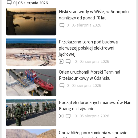
0 |
06 sierpnia 2026
Niski stan wody w Wiśle, w Annopolu
najniższy od ponad 70 lat
0 |
05 sierpnia 2026
Przekazano teren pod budowę
pierwszej polskiej elektrowni
jądrowej
|
0 |
05 sierpnia 2026
Orlen uruchomił Morski Terminal
Przeładunkowy w Gdańsku
0 |
05 sierpnia 2026
Początek dorocznych manewrów Han
Kuang na Tajwanie
|
0 |
05 sierpnia 2026
Coraz bliżej porozumienia w sprawie