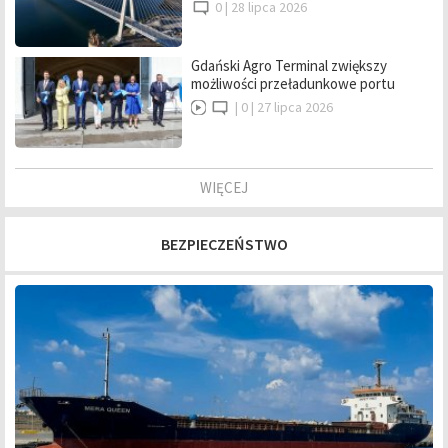
0 |
28 lipca 2026
Gdański Agro Terminal zwiększy
możliwości przeładunkowe portu
|
0 |
27 lipca 2026
WIĘCEJ
BEZPIECZEŃSTWO