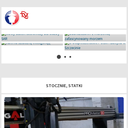
Miniaturowe giganty pod Iławą
08 lipca 2026
STOCZNIE, STATKI