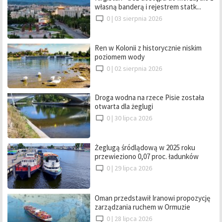
własną banderą i rejestrem statk...
0 |
03 sierpnia 2026
Ren w Kolonii z historycznie niskim
poziomem wody
0 |
02 sierpnia 2026
Droga wodna na rzece Pisie została
otwarta dla żeglugi
0 |
30 lipca 2026
Żeglugą śródlądową w 2025 roku
przewieziono 0,07 proc. ładunków
0 |
29 lipca 2026
Oman przedstawił Iranowi propozycję
zarządzania ruchem w Ormuzie
0 |
28 lipca 2026