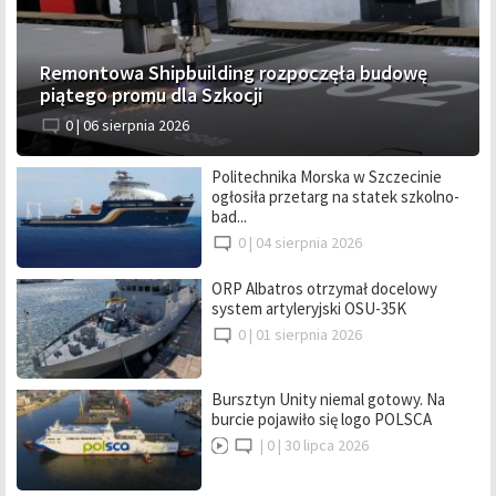
Remontowa Shipbuilding rozpoczęła budowę
piątego promu dla Szkocji
0 |
06 sierpnia 2026
Politechnika Morska w Szczecinie
ogłosiła przetarg na statek szkolno-
bad...
0 |
04 sierpnia 2026
ORP Albatros otrzymał docelowy
system artyleryjski OSU-35K
0 |
01 sierpnia 2026
Bursztyn Unity niemal gotowy. Na
burcie pojawiło się logo POLSCA
|
0 |
30 lipca 2026