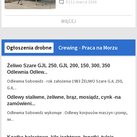
0 |
11 marca 2026
WIĘCEJ
Ogłoszenia drobne
Crewing - Praca na Morzu
Żeliwo Szare GJL 250, GJL 200, 150, 300, 350
Odlewnia Odlew...
Odlewnia Sobowidz - rok założenia 1983 ŻELIWO Szare GJL 250,
GJL...
Odlewy staliwne, żeliwne, brąz, mosiądz, cynk -na
zamówieni...
Odlewnia Sobowidz wykonuje : Odlewy korpusów maszyn i pomp,
wi...