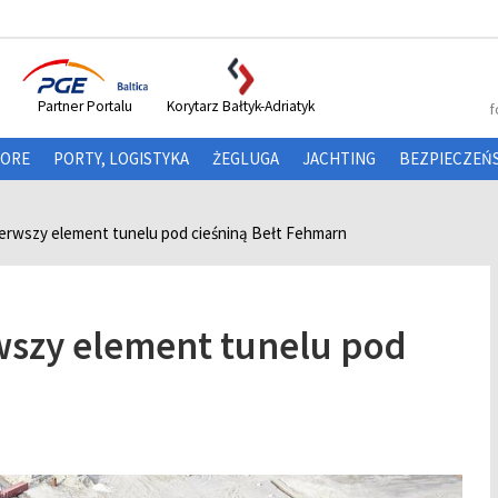
Partner Portalu
Korytarz Bałtyk-Adriatyk
f
HORE
PORTY, LOGISTYKA
ŻEGLUGA
JACHTING
BEZPIECZEŃ
erwszy element tunelu pod cieśniną Bełt Fehmarn
wszy element tunelu pod