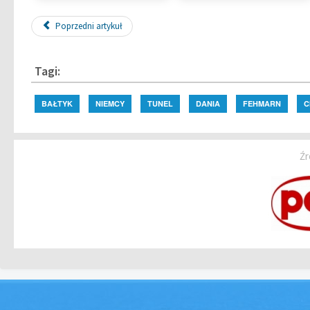
Poprzedni artykuł
Tagi:
BAŁTYK
NIEMCY
TUNEL
DANIA
FEHMARN
C
Źr