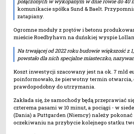
połączonych w wykopanym w dnie rowie do 40 m
komunikacie spółka Sund & Baelt. Przypomnian
zatapiany.
Ogromne moduły z prętów i betonu produkowan
mieście Roedbyhavn na duńskiej wyspie Lolland
Na trwającej od 2022 roku budowie większość z 1,
powstało dla nich specjalne miasteczko, nazywa
Koszt inwestycji szacowany jest na ok. 7 mld e
poinformowało, że pierwotny termin otwarcia, c
prawdopodobny do utrzymania.
Zakłada się, że samochody będą przeprawiać się
czterema pasami w 10 minut, a pociągi - w si
(Dania) a Puttgarden (Niemcy) należy pokonać
oczekiwaniu na przybycie kolejnego statku twor