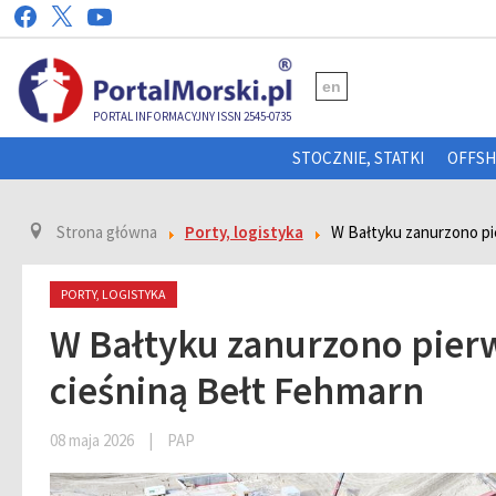
en
PORTAL INFORMACYJNY ISSN 2545-0735
STOCZNIE, STATKI
OFFS
Strona główna
Porty, logistyka
W Bałtyku zanurzono pi
PORTY, LOGISTYKA
W Bałtyku zanurzono pier
cieśniną Bełt Fehmarn
08 maja 2026
|
PAP