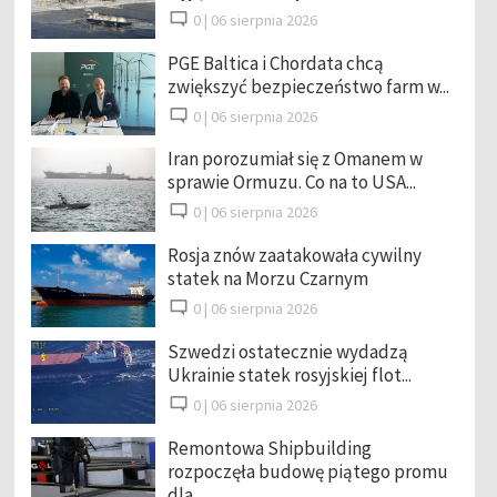
0 |
06 sierpnia 2026
PGE Baltica i Chordata chcą
zwiększyć bezpieczeństwo farm w...
0 |
06 sierpnia 2026
Iran porozumiał się z Omanem w
sprawie Ormuzu. Co na to USA...
0 |
06 sierpnia 2026
Rosja znów zaatakowała cywilny
statek na Morzu Czarnym
0 |
06 sierpnia 2026
Szwedzi ostatecznie wydadzą
Ukrainie statek rosyjskiej flot...
0 |
06 sierpnia 2026
Remontowa Shipbuilding
rozpoczęła budowę piątego promu
dla ...