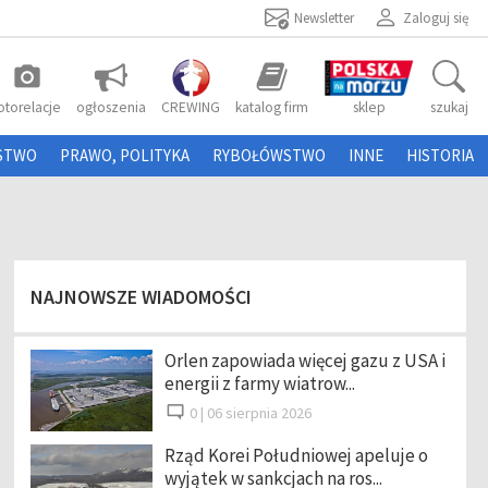
Newsletter
Zaloguj się
photo_camera
otorelacje
ogłoszenia
CREWING
katalog firm
sklep
szukaj
STWO
PRAWO, POLITYKA
RYBOŁÓWSTWO
INNE
HISTORIA
NAJNOWSZE WIADOMOŚCI
Orlen zapowiada więcej gazu z USA i
energii z farmy wiatrow...
0 |
06 sierpnia 2026
Rząd Korei Południowej apeluje o
wyjątek w sankcjach na ros...