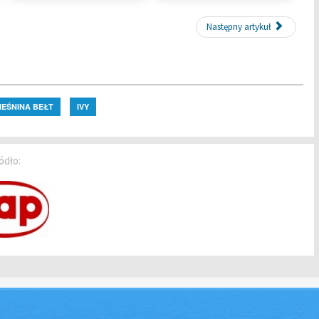
Następny artykuł
IEŚNINA BEŁT
IVY
ódło: