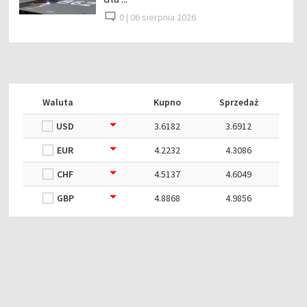
0 |
06 sierpnia 2026
Waluta
Kupno
Sprzedaż
USD
3.6182
3.6912
EUR
4.2232
4.3086
CHF
4.5137
4.6049
GBP
4.8868
4.9856