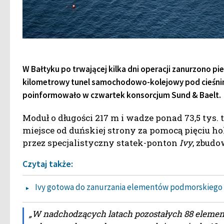
W Bałtyku po trwającej kilka dni operacji zanurzono 
kilometrowy tunel samochodowo-kolejowy pod cieśnin
poinformowało w czwartek konsorcjum Sund & Baelt.
Moduł o długości 217 m i wadze ponad 73,5 tys
miejsce od duńskiej strony za pomocą pięciu 
przez specjalistyczny statek-ponton
Ivy
, zbud
Czytaj także:
Ivy gotowa do zanurzania elementów podmorskiego
„W nadchodzących latach pozostałych 88 elemen