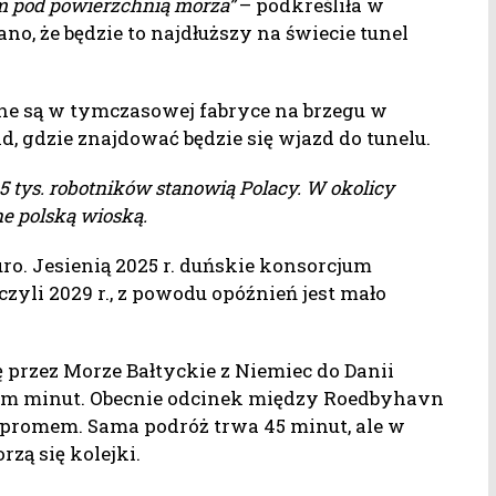
 pod powierzchnią morza”
– podkreśliła w
o, że będzie to najdłuższy na świecie tunel
e są w tymczasowej fabryce na brzegu w
, gdzie znajdować będzie się wjazd do tunelu.
5 tys. robotników stanowią Polacy. W okolicy
ne polską wioską.
uro. Jesienią 2025 r. duńskie konsorcjum
zyli 2029 r., z powodu opóźnień jest mało
 przez Morze Bałtyckie z Niemiec do Danii
edem minut. Obecnie odcinek między Roedbyhavn
 promem. Sama podróż trwa 45 minut, ale w
zą się kolejki.