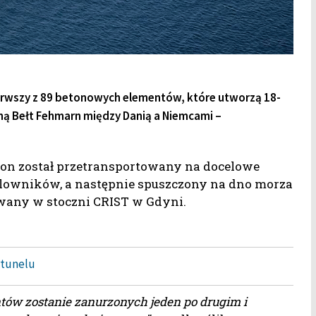
pierwszy z 89 betonowych elementów, które utworzą 18-
ą Bełt Fehmarn między Danią a Niemcami –
. ton został przetransportowany na docelowe
holowników, a następnie spuszczony na dno morza
owany w stoczni CRIST w Gdyni.
 tunelu
tów zostanie zanurzonych jeden po drugim i