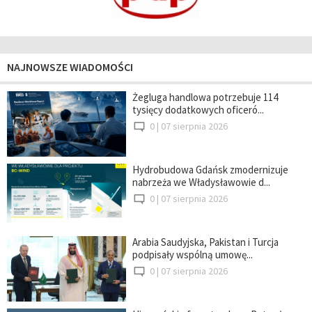
NAJNOWSZE WIADOMOŚCI
Żegluga handlowa potrzebuje 114
tysięcy dodatkowych oficeró...
0 |
07 sierpnia 2026
Hydrobudowa Gdańsk zmodernizuje
nabrzeża we Władysławowie d...
0 |
07 sierpnia 2026
Arabia Saudyjska, Pakistan i Turcja
podpisały wspólną umowę...
0 |
07 sierpnia 2026