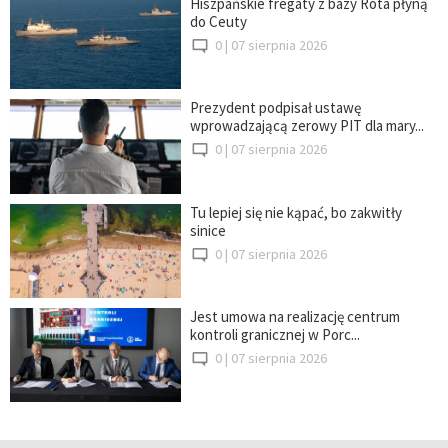
Hiszpańskie fregaty z bazy Rota płyną
do Ceuty
0 |
07 sierpnia 2026
Prezydent podpisał ustawę
wprowadzającą zerowy PIT dla mary...
0 |
07 sierpnia 2026
Tu lepiej się nie kąpać, bo zakwitły
sinice
0 |
07 sierpnia 2026
Jest umowa na realizację centrum
kontroli granicznej w Porc...
0 |
07 sierpnia 2026