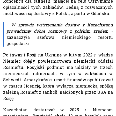
koncepcji dla rafinerii, mającej na celu utrzymanie
opłacalności tych zakładów. Jedną z rozważanych
możliwości są dostawy z Polski, z portu w Gdańsku.
-
W sprawie wstrzymania dostaw z Kazachstanu
prowadzimy dobre rozmowy z polskim rządem
-
zaznaczyła szefowa niemieckiego resortu
gospodarki.
Po inwazji Rosji na Ukrainę w lutym 2022 r. władze
Niemiec objęły powiernictwem niemiecki oddział
Rosnieftu. Rosyjski podmiot ma udziały w trzech
niemieckich rafineriach, w tym w zakładach w
Schwedt. Amerykański resort finansów opublikował
w marcu licencję, która wyłącza niemiecką spółkę
zależną Rosnieft z sankcji, nałożonych przez USA na
Rosję.
Kazachstan dostarczał w 2025 r. Niemcom
rurociągiem „Przyjaźń” około 43 tys. baryłek ropy