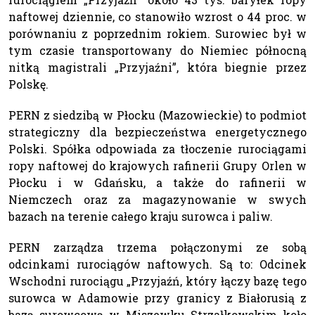
naftowej dziennie, co stanowiło wzrost o 44 proc. w
porównaniu z poprzednim rokiem. Surowiec był w
tym czasie transportowany do Niemiec północną
nitką magistrali „Przyjaźni”, która biegnie przez
Polskę.
PERN z siedzibą w Płocku (Mazowieckie) to podmiot
strategiczny dla bezpieczeństwa energetycznego
Polski. Spółka odpowiada za tłoczenie rurociągami
ropy naftowej do krajowych rafinerii Grupy Orlen w
Płocku i w Gdańsku, a także do rafinerii w
Niemczech oraz za magazynowanie w swych
bazach na terenie całego kraju surowca i paliw.
PERN zarządza trzema połączonymi ze sobą
odcinkami rurociągów naftowych. Są to: Odcinek
Wschodni rurociągu „Przyjaźń, który łączy bazę tego
surowca w Adamowie przy granicy z Białorusią z
bazą surowcową w Miszewku Strzałkowskim koło