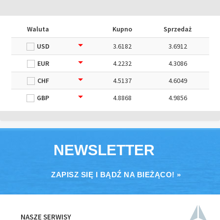
Waluta
Kupno
Sprzedaż
USD
3.6182
3.6912
EUR
4.2232
4.3086
CHF
4.5137
4.6049
GBP
4.8868
4.9856
NEWSLETTER
ZAPISZ SIĘ I BĄDŹ NA BIEŻĄCO! »
NASZE SERWISY