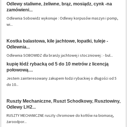
Odlewy staliwne, żeliwne, brąz, mosiądz, cynk -na
zamówieni...
Odlewnia Sobowidz wykonuje : Odlewy korpusów maszyn i pomp,
wi...
Kostka balastowa, kile jachtowe, łopatki, tuleje -
Odlewnia...
Odlewnia SOBOWIDZ dla branży jachtowej i stoczniowej : - bul...
kupię łódź rybacką od 5 do 10 metrów z licencją
połowową....
Jestem zainteresowany zakupem łodzi rybackiej o długości od 5
do 10...
Ruszty Mechaniczne, Ruszt Schodkowy, Rusztowiny,
Odlewy LH2...
RUSZTY MECHANICZNE ruszty chromowe do kotłów na biomasę,
żaroodpor...