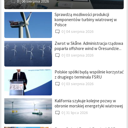
0 |
06 sierpnia 2026
Sprawdzą możliwości produkcji
komponentów turbiny wiatrowej w
Polsce
0 |
04 sierpnia 2026
Zwrot w Skåne. Administracja rządowa
poparła offshore wind w Öresundzie...
0 |
03 sierpnia 2026
Polskie spółki będą wspólnie korzystać
z drugiego terminala FSRU
0 |
03 sierpnia 2026
Kalifornia szykuje kolejne pozwy w
obronie morskiej energetyki wiatrowej
0 |
31 lipca 2026