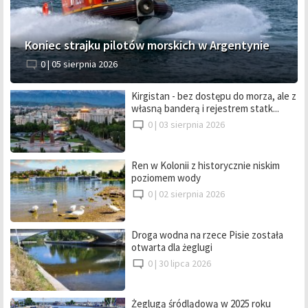
Koniec strajku pilotów morskich w Argentynie
0 |
05 sierpnia 2026
Kirgistan - bez dostępu do morza, ale z
własną banderą i rejestrem statk...
0 |
03 sierpnia 2026
Ren w Kolonii z historycznie niskim
poziomem wody
0 |
02 sierpnia 2026
Droga wodna na rzece Pisie została
otwarta dla żeglugi
0 |
30 lipca 2026
Żeglugą śródlądową w 2025 roku