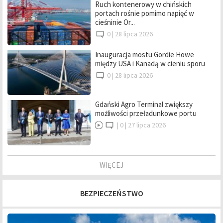
Ruch kontenerowy w chińskich
portach rośnie pomimo napięć w
cieśninie Or...
0 |
28 lipca 2026
Inauguracja mostu Gordie Howe
między USA i Kanadą w cieniu sporu
0 |
28 lipca 2026
Gdański Agro Terminal zwiększy
możliwości przeładunkowe portu
|
0 |
27 lipca 2026
WIĘCEJ
BEZPIECZEŃSTWO