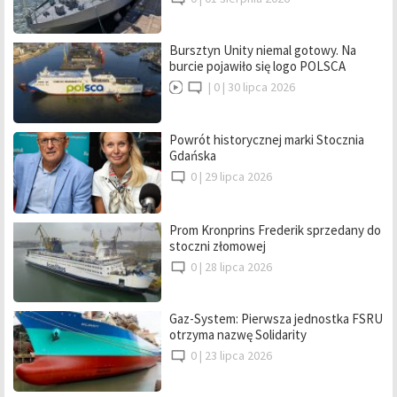
Bursztyn Unity niemal gotowy. Na
burcie pojawiło się logo POLSCA
|
0 |
30 lipca 2026
Powrót historycznej marki Stocznia
Gdańska
0 |
29 lipca 2026
Prom Kronprins Frederik sprzedany do
stoczni złomowej
0 |
28 lipca 2026
Gaz-System: Pierwsza jednostka FSRU
otrzyma nazwę Solidarity
0 |
23 lipca 2026