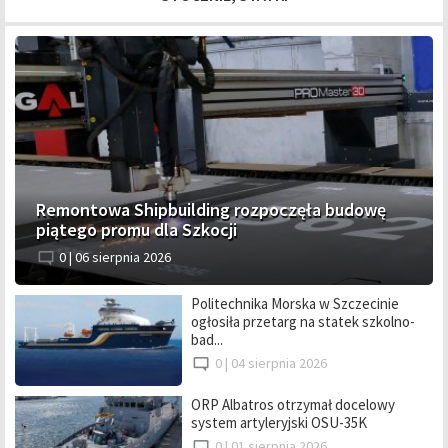
Remontowa Shipbuilding rozpoczęła budowę
piątego promu dla Szkocji
0 |
06 sierpnia 2026
Politechnika Morska w Szczecinie
ogłosiła przetarg na statek szkolno-
bad...
0 |
04 sierpnia 2026
ORP Albatros otrzymał docelowy
system artyleryjski OSU-35K
0 |
01 sierpnia 2026