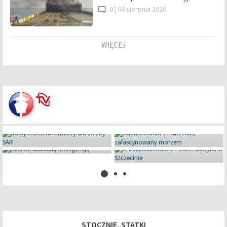
0 |
04 sierpnia 2026
WIĘCEJ
Miniaturowe giganty pod Iławą
08 lipca 2026
STOCZNIE, STATKI