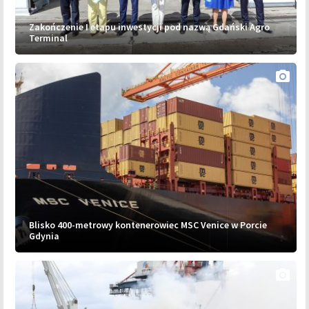
Zakończenie I etapu inwestycji pod nazwą Gdański Agro
Terminal
photo_camera
Blisko 400-metrowy kontenerowiec MSC Venice w Porcie
Gdynia
photo_camera