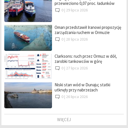
przewieziono 0,07 proc. ładunków
0 |
29 lipca 2026
Oman przedstawił Iranowi propozycję
zarządzania ruchem w Ormuzie
0 |
28 lipca 2026
Clarksons: ruch przez Ormuz w dół,
zarobki tankowców w górę
0 |
27 lipca 2026
Niski stan wód w Dunaju; statki
utknęły przy nabrzeżach
0 |
26 lipca 2026
WIĘCEJ