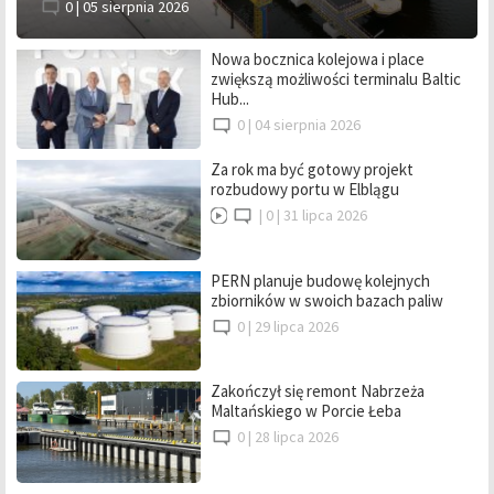
0 |
05 sierpnia 2026
Nowa bocznica kolejowa i place
zwiększą możliwości terminalu Baltic
Hub...
0 |
04 sierpnia 2026
Za rok ma być gotowy projekt
rozbudowy portu w Elblągu
|
0 |
31 lipca 2026
PERN planuje budowę kolejnych
zbiorników w swoich bazach paliw
0 |
29 lipca 2026
Zakończył się remont Nabrzeża
Maltańskiego w Porcie Łeba
0 |
28 lipca 2026