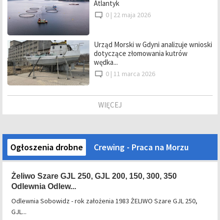
Atlantyk
0 |
22 maja 2026
Urząd Morski w Gdyni analizuje wnioski
dotyczące złomowania kutrów
wędka...
0 |
11 marca 2026
WIĘCEJ
Ogłoszenia drobne
Crewing - Praca na Morzu
Żeliwo Szare GJL 250, GJL 200, 150, 300, 350
Odlewnia Odlew...
Odlewnia Sobowidz - rok założenia 1983 ŻELIWO Szare GJL 250,
GJL...