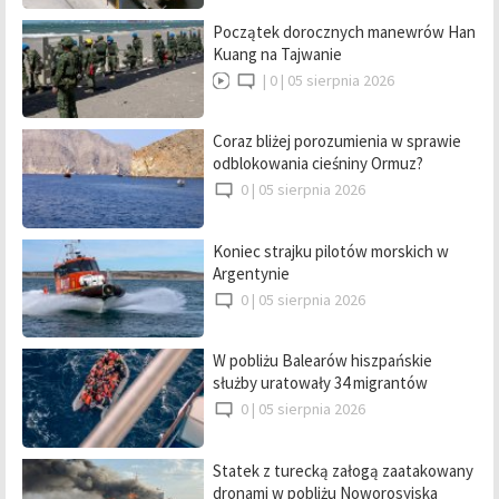
Początek dorocznych manewrów Han
Kuang na Tajwanie
|
0 |
05 sierpnia 2026
Coraz bliżej porozumienia w sprawie
odblokowania cieśniny Ormuz?
0 |
05 sierpnia 2026
Koniec strajku pilotów morskich w
Argentynie
0 |
05 sierpnia 2026
W pobliżu Balearów hiszpańskie
służby uratowały 34 migrantów
0 |
05 sierpnia 2026
Statek z turecką załogą zaatakowany
dronami w pobliżu Noworosyjska