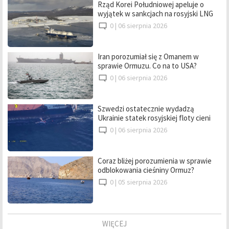
Rząd Korei Południowej apeluje o
wyjątek w sankcjach na rosyjski LNG
0 |
06 sierpnia 2026
Iran porozumiał się z Omanem w
sprawie Ormuzu. Co na to USA?
0 |
06 sierpnia 2026
Szwedzi ostatecznie wydadzą
Ukrainie statek rosyjskiej floty cieni
0 |
06 sierpnia 2026
Coraz bliżej porozumienia w sprawie
odblokowania cieśniny Ormuz?
0 |
05 sierpnia 2026
WIĘCEJ