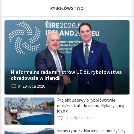
RYBOŁÓWSTWO
Nieformalna rada ministrów UE ds. rybołówstwa
obradowała w Irlandii
0 |
29 lipca 2026
Projekt ustawy o rybołówstwie
morskim trafi do sejmu. Rybacy chcą
jego o...
0 |
16 lipca 2026
Farmy rybne z Norwegii zanieczyściły