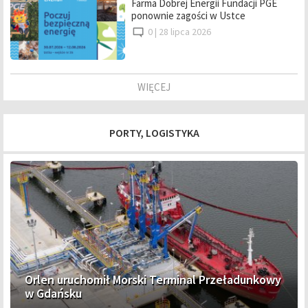
Farma Dobrej Energii Fundacji PGE
ponownie zagości w Ustce
0 |
28 lipca 2026
WIĘCEJ
PORTY, LOGISTYKA
Orlen uruchomił Morski Terminal Przeładunkowy
w Gdańsku