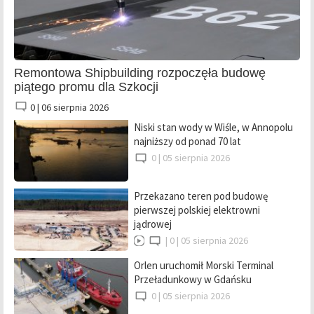
Remontowa Shipbuilding rozpoczęła budowę
piątego promu dla Szkocji
0 |
06 sierpnia 2026
Niski stan wody w Wiśle, w Annopolu
najniższy od ponad 70 lat
0 |
05 sierpnia 2026
Przekazano teren pod budowę
pierwszej polskiej elektrowni
jądrowej
|
0 |
05 sierpnia 2026
Orlen uruchomił Morski Terminal
Przeładunkowy w Gdańsku
0 |
05 sierpnia 2026