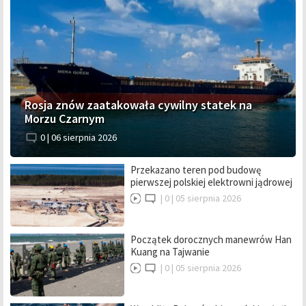
Rosja znów zaatakowała cywilny statek na
Morzu Czarnym
0 |
06 sierpnia 2026
Przekazano teren pod budowę
pierwszej polskiej elektrowni jądrowej
|
0 |
05 sierpnia 2026
Początek dorocznych manewrów Han
Kuang na Tajwanie
|
0 |
05 sierpnia 2026