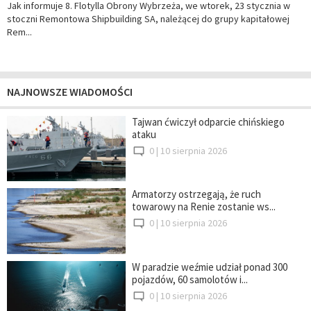
Jak informuje 8. Flotylla Obrony Wybrzeża, we wtorek, 23 stycznia w
stoczni Remontowa Shipbuilding SA, należącej do grupy kapitałowej
Rem...
NAJNOWSZE WIADOMOŚCI
Tajwan ćwiczył odparcie chińskiego
ataku
0 |
10 sierpnia 2026
Armatorzy ostrzegają, że ruch
towarowy na Renie zostanie ws...
0 |
10 sierpnia 2026
W paradzie weźmie udział ponad 300
pojazdów, 60 samolotów i...
0 |
10 sierpnia 2026