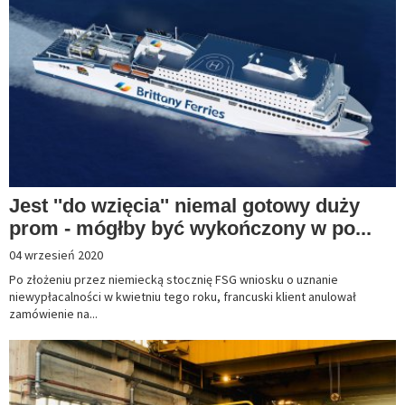
Jest ''do wzięcia'' niemal gotowy duży
prom - mógłby być wykończony w po...
04 wrzesień 2020
Po złożeniu przez niemiecką stocznię FSG wniosku o uznanie
niewypłacalności w kwietniu tego roku, francuski klient anulował
zamówienie na...