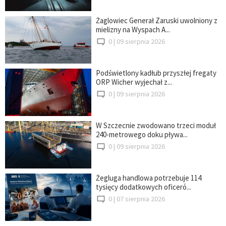
Żaglowiec Generał Zaruski uwolniony z
mielizny na Wyspach A...
0 |
09 sierpnia 2026
Podświetlony kadłub przyszłej fregaty
ORP Wicher wyjechał z...
0 |
09 sierpnia 2026
W Szczecnie zwodowano trzeci moduł
240-metrowego doku pływa...
0 |
09 sierpnia 2026
Żegluga handlowa potrzebuje 114
tysięcy dodatkowych oficeró...
0 |
07 sierpnia 2026