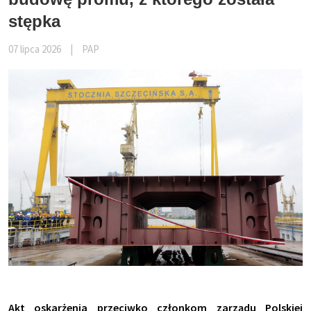
stępka
07 lipca 2026
|
PAP
Akt oskarżenia przeciwko członkom zarządu Polskiej