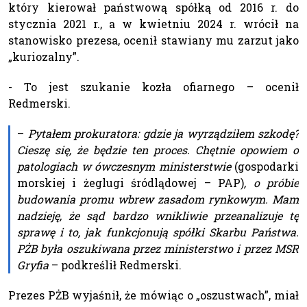
który kierował państwową spółką od 2016 r. do
stycznia 2021 r., a w kwietniu 2024 r. wrócił na
stanowisko prezesa, ocenił stawiany mu zarzut jako
„kuriozalny”.
- To jest szukanie kozła ofiarnego – ocenił
Redmerski.
–
Pytałem prokuratora: gdzie ja wyrządziłem szkodę?
Cieszę się, że będzie ten proces. Chętnie opowiem o
patologiach w ówczesnym ministerstwie
(gospodarki
morskiej i żeglugi śródlądowej – PAP)
, o próbie
budowania promu wbrew zasadom rynkowym. Mam
nadzieję, że sąd bardzo wnikliwie przeanalizuje tę
sprawę i to, jak funkcjonują spółki Skarbu Państwa.
PŻB była oszukiwana przez ministerstwo i przez MSR
Gryfia
– podkreślił Redmerski.
Prezes PŻB wyjaśnił, że mówiąc o „oszustwach”, miał