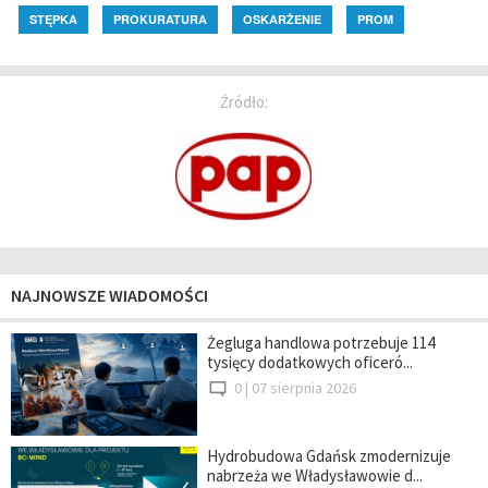
STĘPKA
PROKURATURA
OSKARŻENIE
PROM
Źródło:
NAJNOWSZE WIADOMOŚCI
Żegluga handlowa potrzebuje 114
tysięcy dodatkowych oficeró...
0 |
07 sierpnia 2026
Hydrobudowa Gdańsk zmodernizuje
nabrzeża we Władysławowie d...