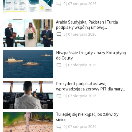
0 |
07 sierpnia 2026
Arabia Saudyjska, Pakistan i Turcja
podpisały wspólną umowę...
0 |
07 sierpnia 2026
Hiszpańskie fregaty z bazy Rota płyną
do Ceuty
0 |
07 sierpnia 2026
Prezydent podpisał ustawę
wprowadzającą zerowy PIT dla mary...
0 |
07 sierpnia 2026
Tu lepiej się nie kąpać, bo zakwitły
sinice
0 |
07 sierpnia 2026