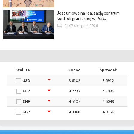
Jest umowa na realizację centrum
kontroli granicznej w Porc...
0 |
07 sierpnia 2026
Waluta
Kupno
Sprzedaż
USD
3.6182
3.6912
EUR
4.2232
4.3086
CHF
4.5137
4.6049
GBP
4.8868
4.9856