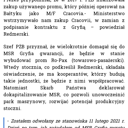
zakup używanego promu, który później operował na
Bałtyku jako M/F Cracovia.- Ministerstwo
wstrzymywało nam zakup Cracovii, w zamian z
podpisanie kontraktu z Gryfią – powiedział
Redmerski.
Szef PŻB przyznał, że wielokrotnie domagał się do
MSR Gryfia gwarancji, że będzie w stanie
wybudować prom Ro-Pax (towarowo-pasażerski).
Wtedy stocznia, co podkreślił Redmerski, składała
oświadczenie, że ma kooperantów, którzy budują
takie jednostki, że będzie z nimi współpracować.
Natomiast Skarb Państwa deklarował
dokapitalizowanie MSR, co pozwoli unowocześnić
park maszynowy, rozwijać potencjał produkcyjny
stoczni.
-
Zostałem odwołany ze stanowiska 11 lutego 2021 r.
Dzień po tym, jak zażądałem od MSR Gryfia zwrotu