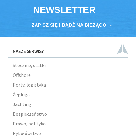
NEWSLETTER
ZAPISZ SIĘ I BĄDŹ NA BIEŻĄCO! »
NASZE SERWISY
Stocznie, statki
Offshore
Porty, logistyka
Żegluga
Jachting
Bezpieczeństwo
Prawo, polityka
Rybołówstwo