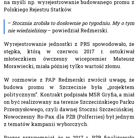
na myśli np. wyrejestrowanie budowanego promu z
Polskiego Rejestru Statków.
–
Stocznia zrobiła to dosłownie po tygodniu. My o tym
nie wiedzieliśmy
– powiedział Redmerski.
Wyrejestrowanie jednostki z PRS spowodowało, że
stępka, którą w czerwcu 2017 r. ostukiwał
młoteczkiem ówczesny wicepremier Mateusz
Morawiecki, miała później tylko wartość złomu.
W rozmowie z PAP Redmerski zwrócił uwagę, że
budowa promu w Szczecinie była „projektem
politycznym”. Kontrakt podpisała MSR Gryfia, a miał
on być realizowany na terenie Szczecińskiego Parku
Przemysłowego, czyli dawnej Stoczni Szczecińskiej.
Nowoczesny Ro-Pax dla PŻB (Polferries) był jednym
z tematów kampanii wyborczych.
Prezes przypomniał, że w 2017 r. PŻB finalizowała