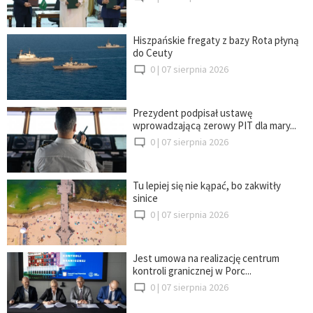
Hiszpańskie fregaty z bazy Rota płyną
do Ceuty
0 |
07 sierpnia 2026
Prezydent podpisał ustawę
wprowadzającą zerowy PIT dla mary...
0 |
07 sierpnia 2026
Tu lepiej się nie kąpać, bo zakwitły
sinice
0 |
07 sierpnia 2026
Jest umowa na realizację centrum
kontroli granicznej w Porc...
0 |
07 sierpnia 2026