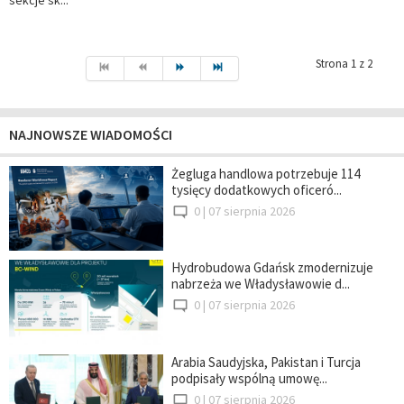
sekcje sk...
Strona 1 z 2
NAJNOWSZE WIADOMOŚCI
Żegluga handlowa potrzebuje 114
tysięcy dodatkowych oficeró...
0 |
07 sierpnia 2026
Hydrobudowa Gdańsk zmodernizuje
nabrzeża we Władysławowie d...
0 |
07 sierpnia 2026
Arabia Saudyjska, Pakistan i Turcja
podpisały wspólną umowę...
0 |
07 sierpnia 2026