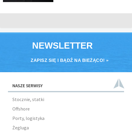
NEWSLETTER
ZAPISZ SIĘ I BĄDŹ NA BIEŻĄCO! »
NASZE SERWISY
Stocznie, statki
Offshore
Porty, logistyka
Żegluga