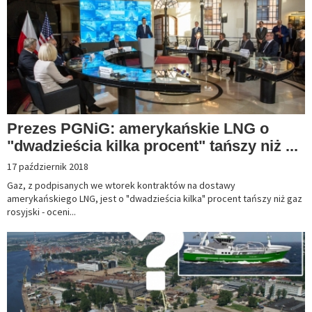
Prezes PGNiG: amerykańskie LNG o
"dwadzieścia kilka procent" tańszy niż ...
17 październik 2018
Gaz, z podpisanych we wtorek kontraktów na dostawy
amerykańskiego LNG, jest o "dwadzieścia kilka" procent tańszy niż gaz
rosyjski - oceni...