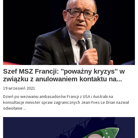
Szef MSZ Francji: ''poważny kryzys'' w
związku z anulowaniem kontaktu na...
19 wrzesień 2021
Dzień po wezwaniu ambasadorów Francji z USA i Australii na
konsultacje minister spraw zagranicznych Jean-Yves Le Drian nazwał
odwołanie ...