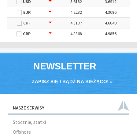
USD
3.6182
3.6912
EUR
4.2232
4.3086
CHF
4.5137
4.6049
GBP
4.8868
4.9856
NEWSLETTER
ZAPISZ SIĘ I BĄDŹ NA BIEŻĄCO! »
NASZE SERWISY
Stocznie, statki
Offshore