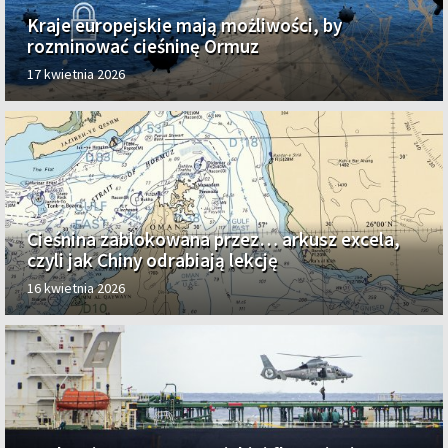
Kraje europejskie mają możliwości, by
rozminować cieśninę Ormuz
17 kwietnia 2026
Cieśnina zablokowana przez… arkusz excela,
czyli jak Chiny odrabiają lekcję
16 kwietnia 2026