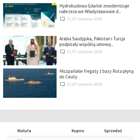
Hydrobudowa Gdańsk zmodernizuje
nabrzeża we Władysławowie d...
0 |
07 sierpnia 2026
Arabia Saudyjska, Pakistan i Turcja
podpisały wspólną umowę...
0 |
07 sierpnia 2026
Hiszpańskie fregaty z bazy Rota płyną
do Ceuty
0 |
07 sierpnia 2026
Waluta
Kupno
Sprzedaż