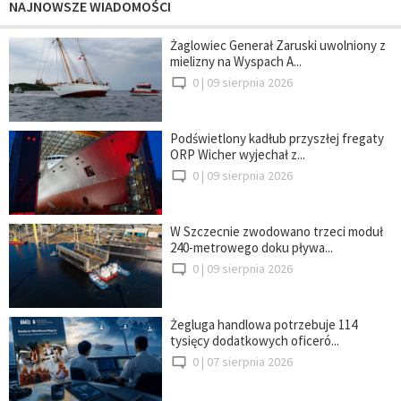
NAJNOWSZE WIADOMOŚCI
Żaglowiec Generał Zaruski uwolniony z
mielizny na Wyspach A...
0 |
09 sierpnia 2026
Podświetlony kadłub przyszłej fregaty
ORP Wicher wyjechał z...
0 |
09 sierpnia 2026
W Szczecnie zwodowano trzeci moduł
240-metrowego doku pływa...
0 |
09 sierpnia 2026
Żegluga handlowa potrzebuje 114
tysięcy dodatkowych oficeró...
0 |
07 sierpnia 2026