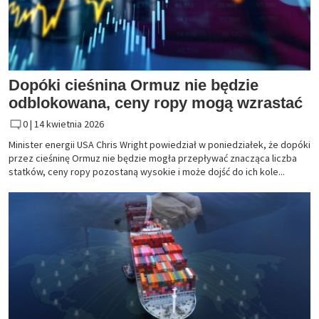
Dopóki cieśnina Ormuz nie będzie
odblokowana, ceny ropy mogą wzrastać
0 |
14 kwietnia 2026
Minister energii USA Chris Wright powiedział w poniedziałek, że dopóki
przez cieśninę Ormuz nie będzie mogła przepływać znacząca liczba
statków, ceny ropy pozostaną wysokie i może dojść do ich kole...