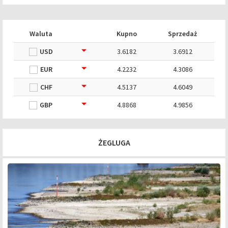
Waluta
Kupno
Sprzedaż
USD
3.6182
3.6912
EUR
4.2232
4.3086
CHF
4.5137
4.6049
GBP
4.8868
4.9856
ŻEGLUGA