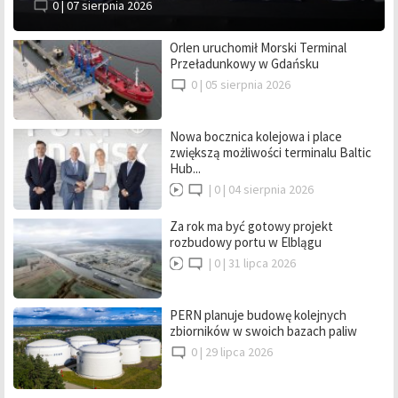
0 |
07 sierpnia 2026
Orlen uruchomił Morski Terminal
Przeładunkowy w Gdańsku
0 |
05 sierpnia 2026
Nowa bocznica kolejowa i place
zwiększą możliwości terminalu Baltic
Hub...
|
0 |
04 sierpnia 2026
Za rok ma być gotowy projekt
rozbudowy portu w Elblągu
|
0 |
31 lipca 2026
PERN planuje budowę kolejnych
zbiorników w swoich bazach paliw
0 |
29 lipca 2026