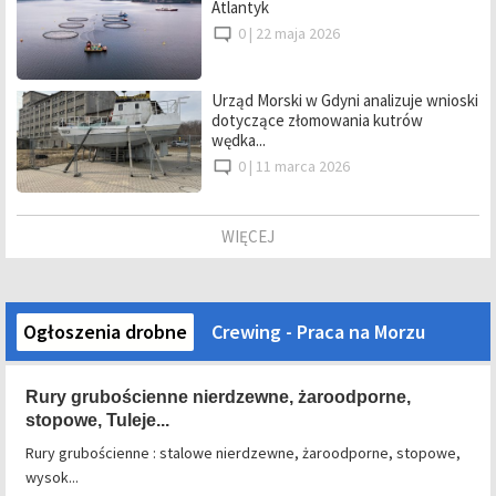
Atlantyk
0 |
22 maja 2026
Urząd Morski w Gdyni analizuje wnioski
dotyczące złomowania kutrów
wędka...
0 |
11 marca 2026
WIĘCEJ
Ogłoszenia drobne
Crewing - Praca na Morzu
Rury grubościenne nierdzewne, żaroodporne,
stopowe, Tuleje...
Rury grubościenne : stalowe nierdzewne, żaroodporne, stopowe,
wysok...