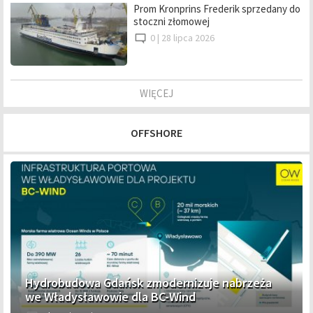
Prom Kronprins Frederik sprzedany do
stoczni złomowej
0 |
28 lipca 2026
WIĘCEJ
OFFSHORE
Hydrobudowa Gdańsk zmodernizuje nabrzeża
we Władysławowie dla BC-Wind