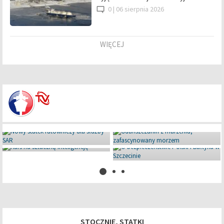
0 |
06 sierpnia 2026
WIĘCEJ
Miniaturowe giganty pod Iławą
08 lipca 2026
STOCZNIE, STATKI