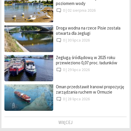
poziomem wody
0 |
02 sierpnia 2026
Droga wodna na rzece Pisie została
otwarta dla żeglugi
0 |
30 lipca 2026
Żeglugą śródlądową w 2025 roku
przewieziono 0,07 proc. ładunków
0 |
29 lipca 2026
Oman przedstawił Iranowi propozycję
zarządzania ruchem w Ormuzie
0 |
28 lipca 2026
WIĘCEJ