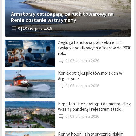
Armatorzy ostrzegają, że ruch towarowy na
Renie zostanie wstrzymany
0 |
10 sierpnia 2026
Żegluga handlowa potrzebuje 114
tysięcy dodatkowych oficerów do 2030
rok...
0 |
07 sierpnia 2026
Koniec strajku pilotów morskich w
Argentynie
0 |
05 sierpnia 2026
Kirgistan - bez dostępu do morza, ale z
własną banderą i rejestrem statk...
0 |
03 sierpnia 2026
Ren w Kolonii z historycznie niskim