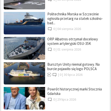
Politechnika Morska w Szczecinie
ogłosiła przetarg na statek szkolno-
bad...
0 |
04 sierpnia 2026
ORP Albatros otrzymał docelowy
system artyleryjski OSU-35K
0 |
01 sierpnia 2026
Bursztyn Unity niemal gotowy. Na
burcie pojawiło się logo POLSCA
|
0 |
30 lipca 2026
Powrót historycznej marki Stocznia
Gdańska
0 |
29 lipca 2026