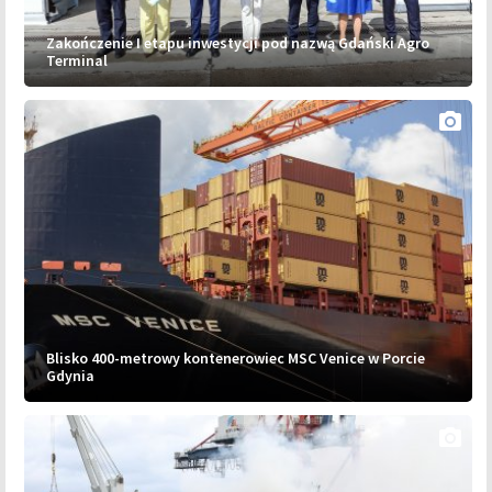
Zakończenie I etapu inwestycji pod nazwą Gdański Agro
Terminal
photo_camera
Blisko 400-metrowy kontenerowiec MSC Venice w Porcie
Gdynia
photo_camera