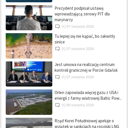
Prezydent podpisał ustawę
wprowadzającą zerowy PIT dla
marynarzy
0 |
07 sierpnia 2026
Tu lepiej się nie kąpać, bo zakwitły
sinice
0 |
07 sierpnia 2026
Jest umowa na realizację centrum
kontroli granicznej w Porcie Gdańsk
0 |
07 sierpnia 2026
Orlen zapowiada więcej gazu z USA i
energii z farmy wiatrowej Baltic Pow...
0 |
06 sierpnia 2026
Rząd Korei Południowej apeluje o
wyjątek w sankcjach na rosyjski LNG