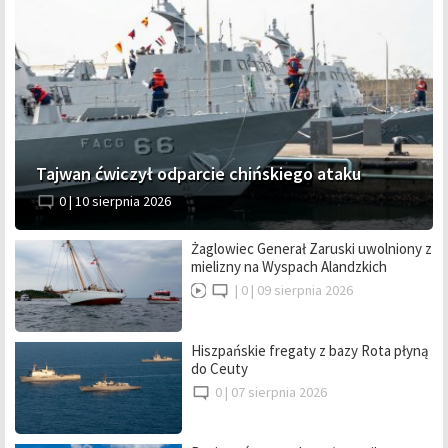
Tajwan ćwiczył odparcie chińskiego ataku
0 |
10 sierpnia 2026
Żaglowiec Generał Zaruski uwolniony z
mielizny na Wyspach Alandzkich
|
0 |
09 sierpnia 2026
Hiszpańskie fregaty z bazy Rota płyną
do Ceuty
0 |
07 sierpnia 2026