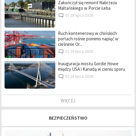
Zakończył się remont Nabrzeża
Maltańskiego w Porcie Łeba
0 |
28 lipca 2026
Ruch kontenerowy w chińskich
portach rośnie pomimo napięć w
cieśninie Or...
0 |
28 lipca 2026
Inauguracja mostu Gordie Howe
między USA i Kanadą w cieniu sporu
0 |
28 lipca 2026
WIĘCEJ
BEZPIECZEŃSTWO