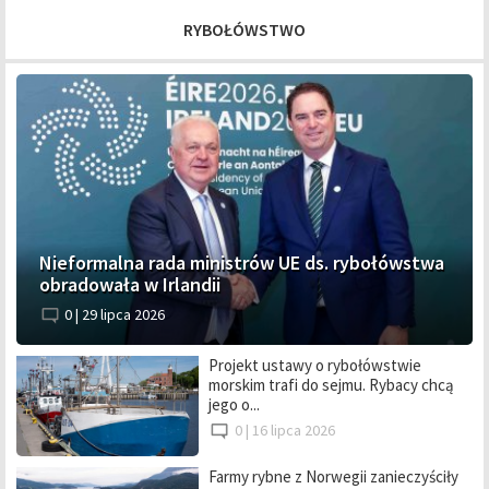
RYBOŁÓWSTWO
Nieformalna rada ministrów UE ds. rybołówstwa
obradowała w Irlandii
0 |
29 lipca 2026
Projekt ustawy o rybołówstwie
morskim trafi do sejmu. Rybacy chcą
jego o...
0 |
16 lipca 2026
Farmy rybne z Norwegii zanieczyściły