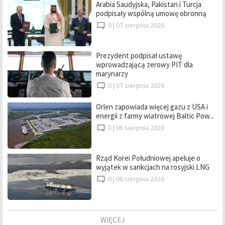
Arabia Saudyjska, Pakistan i Turcja
podpisały wspólną umowę obronną
0 |
07 sierpnia 2026
Prezydent podpisał ustawę
wprowadzającą zerowy PIT dla
marynarzy
0 |
07 sierpnia 2026
Orlen zapowiada więcej gazu z USA i
energii z farmy wiatrowej Baltic Pow...
0 |
06 sierpnia 2026
Rząd Korei Południowej apeluje o
wyjątek w sankcjach na rosyjski LNG
0 |
06 sierpnia 2026
WIĘCEJ