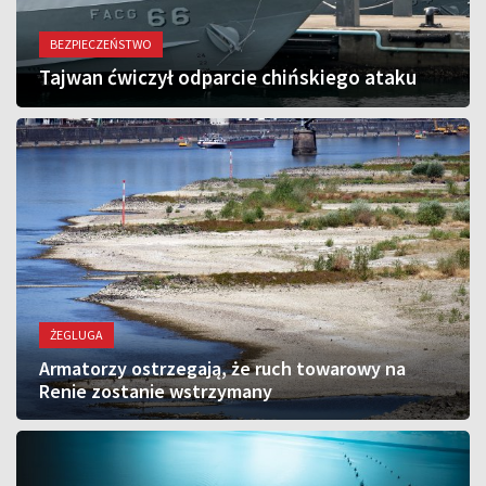
BEZPIECZEŃSTWO
Tajwan ćwiczył odparcie chińskiego ataku
ŻEGLUGA
Armatorzy ostrzegają, że ruch towarowy na
Renie zostanie wstrzymany