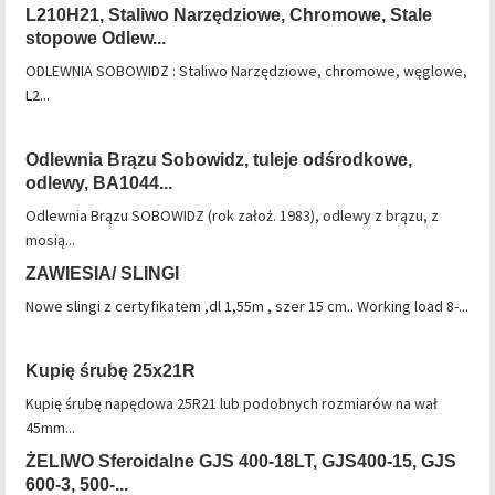
L210H21, Staliwo Narzędziowe, Chromowe, Stale
stopowe Odlew...
ODLEWNIA SOBOWIDZ : Staliwo Narzędziowe, chromowe, węglowe,
L2...
Odlewnia Brązu Sobowidz, tuleje odśrodkowe,
odlewy, BA1044...
Odlewnia Brązu SOBOWIDZ (rok założ. 1983), odlewy z brązu, z
mosią...
ZAWIESIA/ SLINGI
Nowe slingi z certyfikatem ,dl 1,55m , szer 15 cm.. Working load 8-...
Kupię śrubę 25x21R
Kupię śrubę napędowa 25R21 lub podobnych rozmiarów na wał
45mm...
ŻELIWO Sferoidalne GJS 400-18LT, GJS400-15, GJS
600-3, 500-...