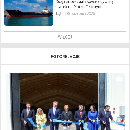
Rosja znów zaatakowała cywilny
statek na Morzu Czarnym
0 |
06 sierpnia 2026
WIĘCEJ
FOTORELACJE
photo_camera