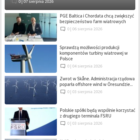
0 |
07 sierpnia 2026
PGE Baltica i Chordata chcą zwiększyć
bezpieczeństwo farm wiatrowych
0 |
06 sierpnia 2026
Sprawdzą możliwości produkcji
komponentów turbiny wiatrowej w
Polsce
0 |
04 sierpnia 2026
Zwrot w Skåne. Administracja rządowa
poparła offshore wind w Öresundzie...
0 |
03 sierpnia 2026
Polskie spółki będą wspólnie korzystać
z drugiego terminala FSRU
0 |
03 sierpnia 2026