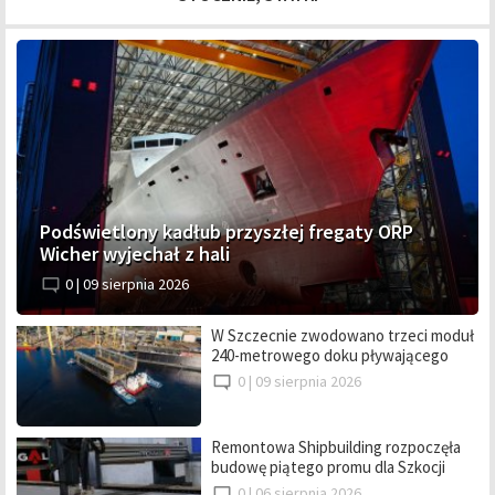
Podświetlony kadłub przyszłej fregaty ORP
Wicher wyjechał z hali
0 |
09 sierpnia 2026
W Szczecnie zwodowano trzeci moduł
240-metrowego doku pływającego
0 |
09 sierpnia 2026
Remontowa Shipbuilding rozpoczęła
budowę piątego promu dla Szkocji
0 |
06 sierpnia 2026