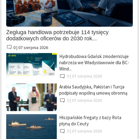
Żegluga handlowa potrzebuje 114 tysięcy
dodatkowych oficerów do 2030 rok...
0 |
07 sierpnia 2026
Hydrobudowa Gdańsk zmodernizuje
nabrzeża we Władysławowie dla BC-
Wind...
0 |
07 sierpnia 2026
Arabia Saudyjska, Pakistan i Turcja
podpisały wspólną umowę obronną
0 |
07 sierpnia 2026
Hiszpańskie fregaty z bazy Rota
płyną do Ceuty
0 |
07 sierpnia 2026