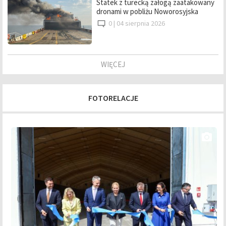
Statek z turecką załogą zaatakowany
dronami w pobliżu Noworosyjska
0 |
04 sierpnia 2026
WIĘCEJ
FOTORELACJE
photo_camera