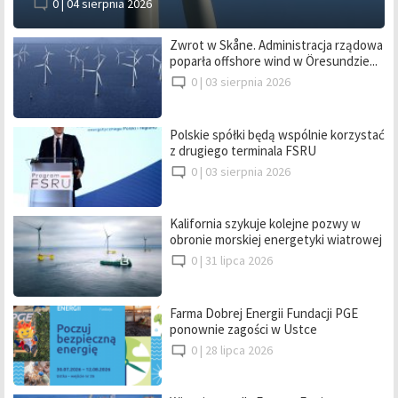
0 |
04 sierpnia 2026
Zwrot w Skåne. Administracja rządowa
poparła offshore wind w Öresundzie...
0 |
03 sierpnia 2026
Polskie spółki będą wspólnie korzystać
z drugiego terminala FSRU
0 |
03 sierpnia 2026
Kalifornia szykuje kolejne pozwy w
obronie morskiej energetyki wiatrowej
0 |
31 lipca 2026
Farma Dobrej Energii Fundacji PGE
ponownie zagości w Ustce
0 |
28 lipca 2026