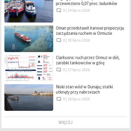
przewieziono 0,07 proc. ładunków
0 |
29 lipca 2026
Oman przedstawił Iranowi propozycję
zarządzania ruchem w Ormuzie
0 |
28 lipca 2026
Clarksons: ruch przez Ormuz w dół,
zarobki tankowców w górę
0 |
27 lipca 2026
Niski stan wód w Dunaju; statki
utknęły przy nabrzeżach
0 |
26 lipca 2026
WIĘCEJ