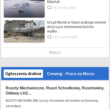
Atlantyk
0 |
22 maja 2026
Urząd Morski w Gdyni analizuje wnioski
dotyczące złomowania kutrów
wędka...
0 |
11 marca 2026
WIĘCEJ
Ogłoszenia drobne
Crewing - Praca na Morzu
Ruszty Mechaniczne, Ruszt Schodkowy, Rusztowiny,
Odlewy LH2...
RUSZTY MECHANICZNE ruszty chromowe do kotłów na biomasę,
żaroodpor...