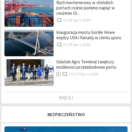
Ruch kontenerowy w chińskich
portach rośnie pomimo napięć w
cieśninie Or...
0 |
28 lipca 2026
Inauguracja mostu Gordie Howe
między USA i Kanadą w cieniu sporu
0 |
28 lipca 2026
Gdański Agro Terminal zwiększy
możliwości przeładunkowe portu
|
0 |
27 lipca 2026
WIĘCEJ
BEZPIECZEŃSTWO