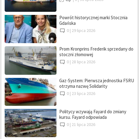
Powrót historycznej marki Stocznia
Gdańska
0 |
29 lipca 2026
Prom Kronprins Frederik sprzedany do
stoczni złomowej
0 |
28 lipca 2026
Gaz-System: Pierwsza jednostka FSRU
otrzyma nazwę Solidarity
0 |
23 lipca 2026
Politycy wzywają Fayard do zmiany
kursu. Fayard odpowiada
0 |
21 lipca 2026