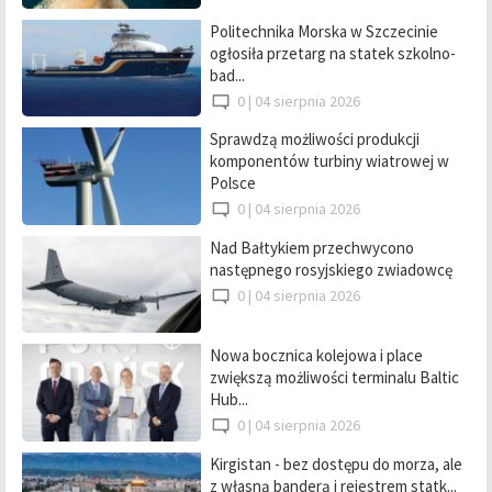
Politechnika Morska w Szczecinie
ogłosiła przetarg na statek szkolno-
bad...
0 |
04 sierpnia 2026
Sprawdzą możliwości produkcji
komponentów turbiny wiatrowej w
Polsce
0 |
04 sierpnia 2026
Nad Bałtykiem przechwycono
następnego rosyjskiego zwiadowcę
0 |
04 sierpnia 2026
Nowa bocznica kolejowa i place
zwiększą możliwości terminalu Baltic
Hub...
0 |
04 sierpnia 2026
Kirgistan - bez dostępu do morza, ale
z własną banderą i rejestrem statk...