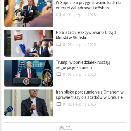
W Sopocie o przygotowaniu kadr dla
energetyki jądrowej i offshore
0 |
03 sierpnia 2026
Po 6 latach reaktywowano Urząd
Morski w Słupsku
0 |
03 sierpnia 2026
Trump: w poniedziałek ruszają
negocjacje z Iranem
0 |
03 sierpnia 2026
Iran blisko porozumienia z Omanem w
sprawie trasy dla statków w Ormuzie
0 |
02 sierpnia 2026
WIĘCEJ