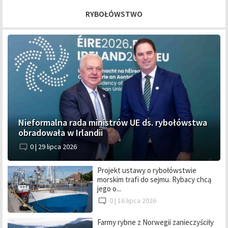
RYBOŁÓWSTWO
Nieformalna rada ministrów UE ds. rybołówstwa
obradowała w Irlandii
0 |
29 lipca 2026
Projekt ustawy o rybołówstwie
morskim trafi do sejmu. Rybacy chcą
jego o...
0 |
16 lipca 2026
Farmy rybne z Norwegii zanieczyściły