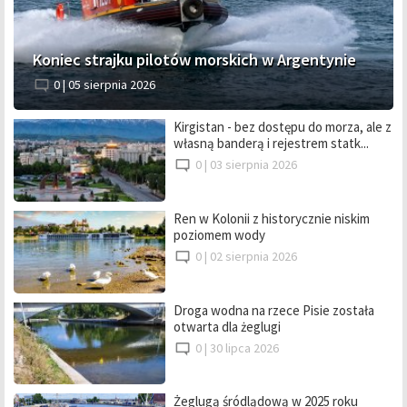
Koniec strajku pilotów morskich w Argentynie
0 |
05 sierpnia 2026
Kirgistan - bez dostępu do morza, ale z
własną banderą i rejestrem statk...
0 |
03 sierpnia 2026
Ren w Kolonii z historycznie niskim
poziomem wody
0 |
02 sierpnia 2026
Droga wodna na rzece Pisie została
otwarta dla żeglugi
0 |
30 lipca 2026
Żeglugą śródlądową w 2025 roku