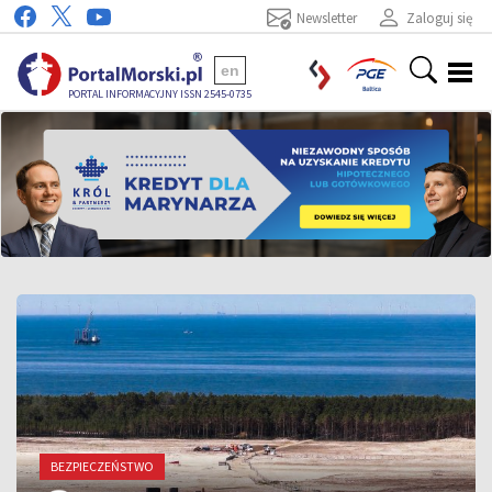
Newsletter
Zaloguj się
en
PORTAL INFORMACYJNY ISSN 2545-0735
BEZPIECZEŃSTWO