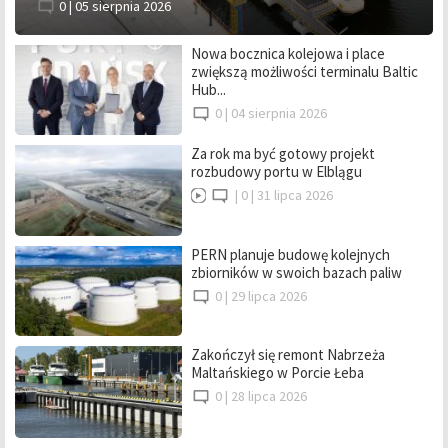
0 |
05 sierpnia 2026
Nowa bocznica kolejowa i place
zwiększą możliwości terminalu Baltic
Hub...
0 |
04 sierpnia 2026
Za rok ma być gotowy projekt
rozbudowy portu w Elblągu
|
0 |
31 lipca 2026
PERN planuje budowę kolejnych
zbiorników w swoich bazach paliw
0 |
29 lipca 2026
Zakończył się remont Nabrzeża
Maltańskiego w Porcie Łeba
0 |
28 lipca 2026