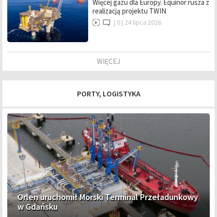
Więcej gazu dla Europy. Equinor rusza z
realizacją projektu TWIN
|
0 |
24 lipca 2026
WIĘCEJ
PORTY, LOGISTYKA
Orlen uruchomił Morski Terminal Przeładunkowy
w Gdańsku