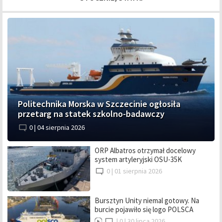
Politechnika Morska w Szczecinie ogłosiła
przetarg na statek szkolno-badawczy
0 |
04 sierpnia 2026
ORP Albatros otrzymał docelowy
system artyleryjski OSU-35K
0 |
01 sierpnia 2026
Bursztyn Unity niemal gotowy. Na
burcie pojawiło się logo POLSCA
|
0 |
30 lipca 2026