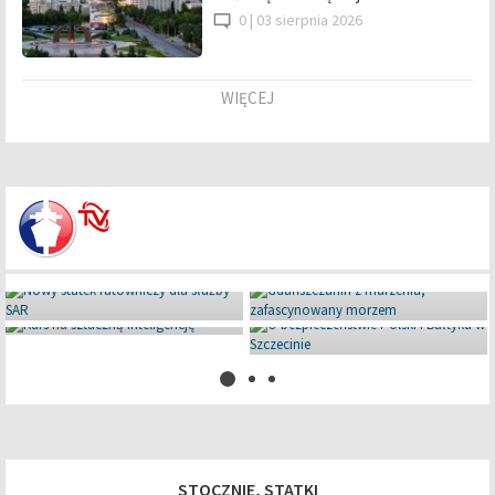
0 |
03 sierpnia 2026
WIĘCEJ
Miniaturowe giganty pod Iławą
08 lipca 2026
STOCZNIE, STATKI