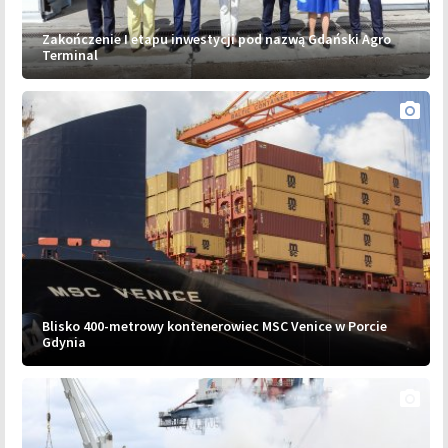
Zakończenie I etapu inwestycji pod nazwą Gdański Agro
Terminal
photo_camera
Blisko 400-metrowy kontenerowiec MSC Venice w Porcie
Gdynia
photo_camera