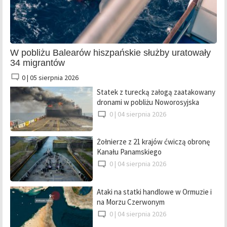
W pobliżu Balearów hiszpańskie służby uratowały
34 migrantów
0 |
05 sierpnia 2026
Statek z turecką załogą zaatakowany
dronami w pobliżu Noworosyjska
0 |
04 sierpnia 2026
Żołnierze z 21 krajów ćwiczą obronę
Kanału Panamskiego
0 |
04 sierpnia 2026
Ataki na statki handlowe w Ormuzie i
na Morzu Czerwonym
0 |
04 sierpnia 2026