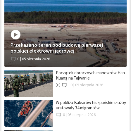
Przekazano teren pod budowę pierwszej
polskiej elektrowni jądrowej
0 |
05 sierpnia 2026
Początek dorocznych manewrów Han
Kuang na Tajwanie
|
0 |
05 sierpnia 2026
W pobliżu Balearów hiszpańskie służby
uratowały 34 migrantów
0 |
05 sierpnia 2026