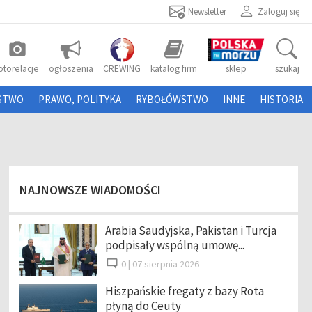
Newsletter
Zaloguj się
photo_camera
otorelacje
ogłoszenia
CREWING
katalog firm
sklep
szukaj
STWO
PRAWO, POLITYKA
RYBOŁÓWSTWO
INNE
HISTORIA
NAJNOWSZE WIADOMOŚCI
Arabia Saudyjska, Pakistan i Turcja
podpisały wspólną umowę...
0 |
07 sierpnia 2026
Hiszpańskie fregaty z bazy Rota
płyną do Ceuty