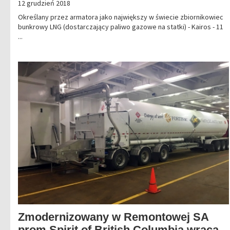
12 grudzień 2018
Określany przez armatora jako największy w świecie zbiornikowiec
bunkrowy LNG (dostarczający paliwo gazowe na statki) - Kairos - 11
...
Zmodernizowany w Remontowej SA
prom Spirit of British Columbia wraca