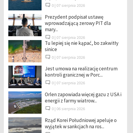
0 |
07 sierpnia 2026
Prezydent podpisał ustawę
wprowadzającą zerowy PIT dla
mary...
0 |
07 sierpnia 2026
Tu lepiej się nie kąpać, bo zakwitły
sinice
0 |
07 sierpnia 2026
Jest umowa na realizację centrum
kontroli granicznej w Porc...
0 |
07 sierpnia 2026
Orlen zapowiada więcej gazu z USA i
energii z farmy wiatrow...
0 |
06 sierpnia 2026
Rząd Korei Południowej apeluje o
wyjątek w sankcjach na ros...