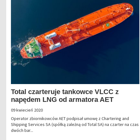
Total czarteruje tankowce VLCC z
napędem LNG od armatora AET
09 kwiecień 2020
Operator zbiornikowców AET podpisał umowę z Chartering and
Shipping Services SA (spółką zależną od Total SA) na czarter na czas
dwóch bar...