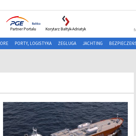
Partner Portalu
Korytarz Bałtyk-Adriatyk
f
HORE
PORTY, LOGISTYKA
ŻEGLUGA
JACHTING
BEZPIECZEŃ