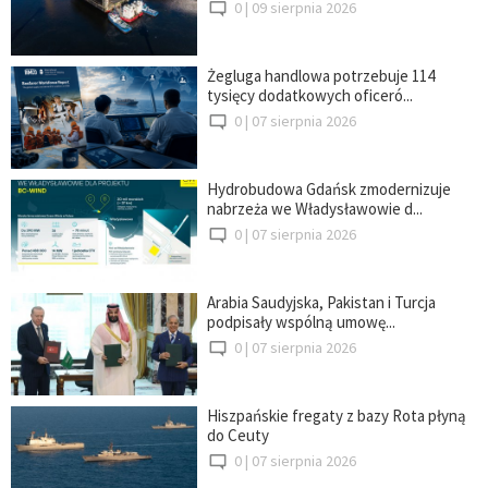
0 |
09 sierpnia 2026
Żegluga handlowa potrzebuje 114
tysięcy dodatkowych oficeró...
0 |
07 sierpnia 2026
Hydrobudowa Gdańsk zmodernizuje
nabrzeża we Władysławowie d...
0 |
07 sierpnia 2026
Arabia Saudyjska, Pakistan i Turcja
podpisały wspólną umowę...
0 |
07 sierpnia 2026
Hiszpańskie fregaty z bazy Rota płyną
do Ceuty
0 |
07 sierpnia 2026