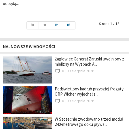
odbędą...
Strona 1 z 12
NAJNOWSZE WIADOMOŚCI
Żaglowiec Generał Zaruski uwolniony z
mielizny na Wyspach A...
0 |
09 sierpnia 2026
Podświetlony kadłub przyszłej fregaty
ORP Wicher wyjechał z...
0 |
09 sierpnia 2026
W Szczecnie zwodowano trzeci moduł
240-metrowego doku pływa...