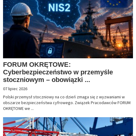
FORUM OKRĘTOWE:
Cyberbezpieczeństwo w przemyśle
stoczniowym – obowiązki ...
07 lipiec 2026
Polski przemysł stoczniowy na co dzień zmaga się z wyzwaniami w
obszarze bezpieczeństwa cyfrowego. Związek Pracodawców FORUM
OKRĘTOWE we ...