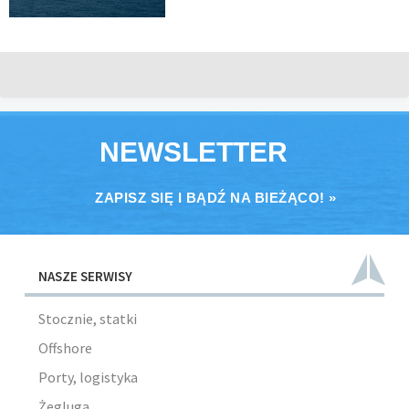
NEWSLETTER
ZAPISZ SIĘ I BĄDŹ NA BIEŻĄCO! »
NASZE SERWISY
Stocznie, statki
Offshore
Porty, logistyka
Żegluga