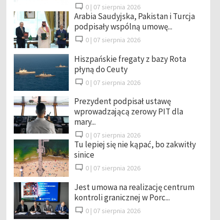
0 |
07 sierpnia 2026
Arabia Saudyjska, Pakistan i Turcja
podpisały wspólną umowę...
0 |
07 sierpnia 2026
Hiszpańskie fregaty z bazy Rota
płyną do Ceuty
0 |
07 sierpnia 2026
Prezydent podpisał ustawę
wprowadzającą zerowy PIT dla
mary...
0 |
07 sierpnia 2026
Tu lepiej się nie kąpać, bo zakwitły
sinice
0 |
07 sierpnia 2026
Jest umowa na realizację centrum
kontroli granicznej w Porc...
0 |
07 sierpnia 2026