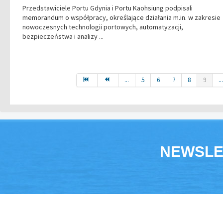
Przedstawiciele Portu Gdynia i Portu Kaohsiung podpisali
memorandum o współpracy, określające działania m.in. w zakresie
nowoczesnych technologii portowych, automatyzacji,
bezpieczeństwa i analizy ...
...
5
6
7
8
9
..
NEWSLE