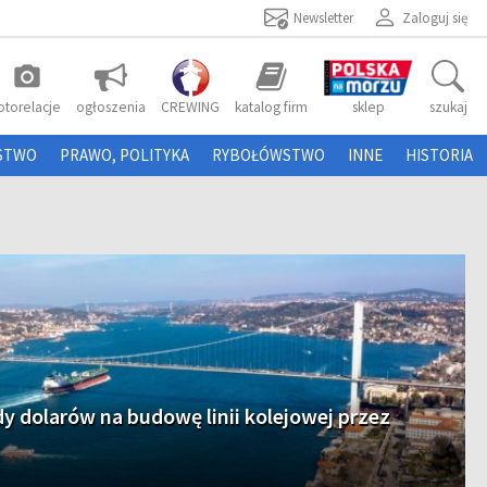
Newsletter
Zaloguj się
photo_camera
otorelacje
ogłoszenia
CREWING
katalog firm
sklep
szukaj
STWO
PRAWO, POLITYKA
RYBOŁÓWSTWO
INNE
HISTORIA
dy dolarów na budowę linii kolejowej przez