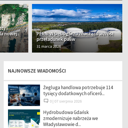
ty i
la nowej
PERN: W Dębogórzu znacząco wzrósł
przeładunek paliw
31 marca 2026
NAJNOWSZE WIADOMOŚCI
Żegluga handlowa potrzebuje 114
tysięcy dodatkowych oficeró...
0 |
07 sierpnia 2026
Hydrobudowa Gdańsk
zmodernizuje nabrzeża we
Władysławowie d...