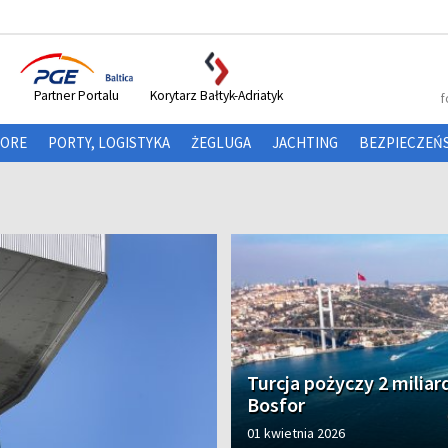
Partner Portalu
Korytarz Bałtyk-Adriatyk
f
HORE
PORTY, LOGISTYKA
ŻEGLUGA
JACHTING
BEZPIECZEŃ
Turcja pożyczy 2 miliar
Bosfor
01 kwietnia 2026