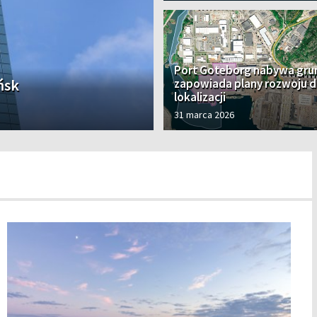
Port Goteborg nabywa grun
ńsk
zapowiada plany rozwoju d
lokalizacji
31 marca 2026