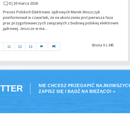
0 |
20 marca 2026
Prezes Polskich Elektrowni Jądrowych Marek Woszczyk
poinformował w czwartek, że na ukończeniu jest pierwsza faza
prac przygotowawczych związanych z budową polskiej elektrowni
jądrowej. Jeszcze w ma...
Strona 9 z 345
.
11
12
13
NIE CHCESZ PRZEGAPIĆ NAJNOWSZYC
TTER
ZAPISZ SIĘ I BĄDŹ NA BIEŻĄCO! »