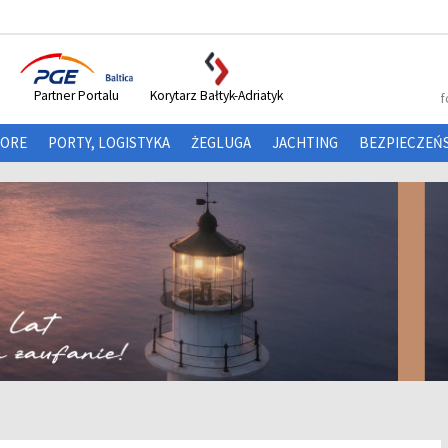
Partner Portalu
Korytarz Bałtyk-Adriatyk
f
HORE
PORTY, LOGISTYKA
ŻEGLUGA
JACHTING
BEZPIECZEŃ