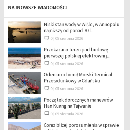
NAJNOWSZE WIADOMOŚCI
Niski stan wody w Wiśle, w Annopolu
najniższy od ponad 70 l...
0 |
05 sierpnia 2026
Przekazano teren pod budowę
pierwszej polskiej elektrowni j...
0 |
05 sierpnia 2026
Orlen uruchomił Morski Terminal
Przeładunkowy w Gdańsku
0 |
05 sierpnia 2026
Początek dorocznych manewrów
Han Kuang na Tajwanie
0 |
05 sierpnia 2026
Coraz bliżej porozumienia w sprawie