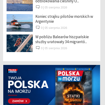
odblokowania cieśniny O...
0 |
05 sierpnia 2026
Koniec strajku pilotów morskich w
Argentynie
0 |
05 sierpnia 2026
W pobliżu Balearów hiszpańskie
służby uratowały 34 migrantó...
0 |
05 sierpnia 2026