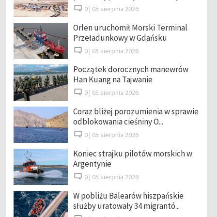
0 |
05 sierpnia 2026
Orlen uruchomił Morski Terminal
Przeładunkowy w Gdańsku
0 |
05 sierpnia 2026
Początek dorocznych manewrów
Han Kuang na Tajwanie
0 |
05 sierpnia 2026
Coraz bliżej porozumienia w sprawie
odblokowania cieśniny O...
0 |
05 sierpnia 2026
Koniec strajku pilotów morskich w
Argentynie
0 |
05 sierpnia 2026
W pobliżu Balearów hiszpańskie
służby uratowały 34 migrantó...