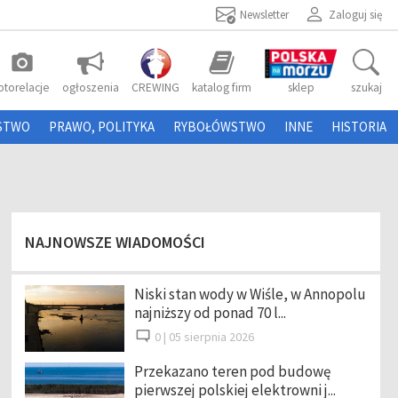
Newsletter
Zaloguj się
photo_camera
otorelacje
ogłoszenia
CREWING
katalog firm
sklep
szukaj
STWO
PRAWO, POLITYKA
RYBOŁÓWSTWO
INNE
HISTORIA
NAJNOWSZE WIADOMOŚCI
Niski stan wody w Wiśle, w Annopolu
najniższy od ponad 70 l...
0 |
05 sierpnia 2026
Przekazano teren pod budowę
pierwszej polskiej elektrowni j...