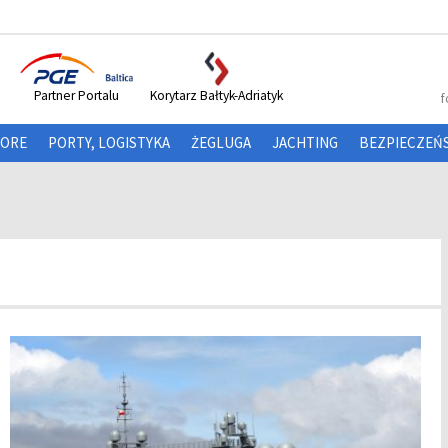
Partner Portalu
Korytarz Bałtyk-Adriatyk
f
HORE
PORTY, LOGISTYKA
ŻEGLUGA
JACHTING
BEZPIECZEŃ