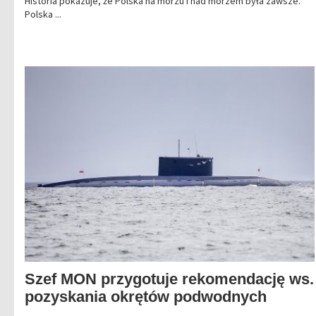
Historia pokazuje, że Polska na morzu i nad morzem była zawsze.
Polska ...
Szef MON przygotuje rekomendację ws.
pozyskania okrętów podwodnych