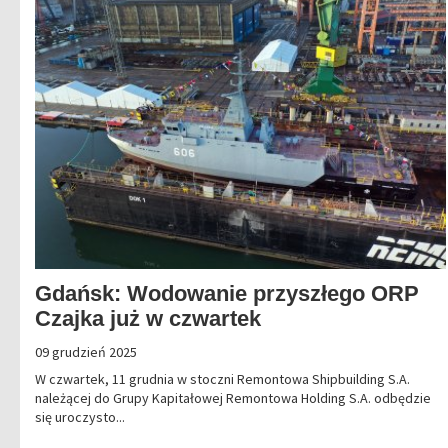
Gdańsk: Wodowanie przyszłego ORP
Czajka już w czwartek
09 grudzień 2025
W czwartek, 11 grudnia w stoczni Remontowa Shipbuilding S.A.
należącej do Grupy Kapitałowej Remontowa Holding S.A. odbędzie
się uroczysto...