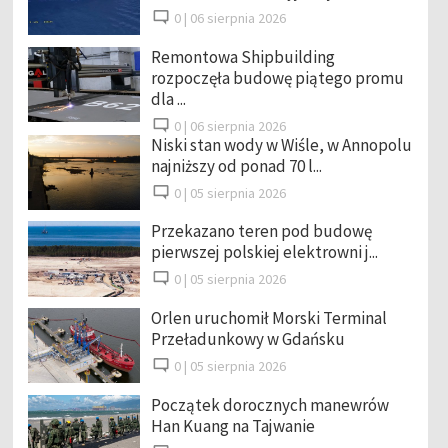
0 |
06 sierpnia 2026
Remontowa Shipbuilding
rozpoczęła budowę piątego promu
dla ...
0 |
06 sierpnia 2026
Niski stan wody w Wiśle, w Annopolu
najniższy od ponad 70 l...
0 |
05 sierpnia 2026
Przekazano teren pod budowę
pierwszej polskiej elektrowni j...
0 |
05 sierpnia 2026
Orlen uruchomił Morski Terminal
Przeładunkowy w Gdańsku
0 |
05 sierpnia 2026
Początek dorocznych manewrów
Han Kuang na Tajwanie