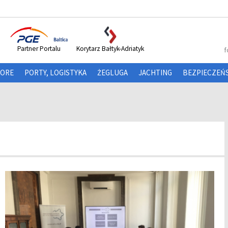
Partner Portalu
Korytarz Bałtyk-Adriatyk
f
HORE
PORTY, LOGISTYKA
ŻEGLUGA
JACHTING
BEZPIECZEŃ