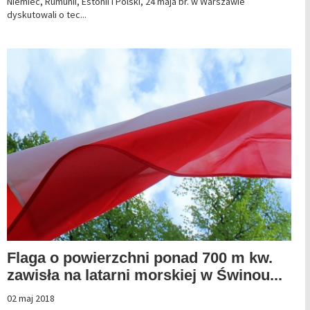
Niemiec, Rumunii, Estonii i Polski, 24 maja br. w Warszawie
dyskutowali o tec...
Flaga o powierzchni ponad 700 m kw.
zawisła na latarni morskiej w Świnou...
02 maj 2018