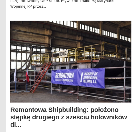
okręt podwodny ORP Sokół. Pływał pod banderą Marynarki
Wojennej RP przez...
Remontowa Shipbuilding: położono
stępkę drugiego z sześciu holowników
dl...