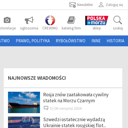
Newsletter
Zaloguj się
photo_camera
otorelacje
ogłoszenia
CREWING
katalog firm
sklep
szukaj
STWO
PRAWO, POLITYKA
RYBOŁÓWSTWO
INNE
HISTORIA
NAJNOWSZE WIADOMOŚCI
Rosja znów zaatakowała cywilny
statek na Morzu Czarnym
0 |
06 sierpnia 2026
Szwedzi ostatecznie wydadzą
Ukrainie statek rosyjskiej flot...