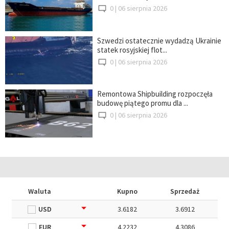
0 |
06 sierpnia 2026
Szwedzi ostatecznie wydadzą Ukrainie
statek rosyjskiej flot...
0 |
06 sierpnia 2026
Remontowa Shipbuilding rozpoczęła
budowę piątego promu dla ...
0 |
06 sierpnia 2026
Waluta
Kupno
Sprzedaż
USD
3.6182
3.6912
EUR
4.2232
4.3086