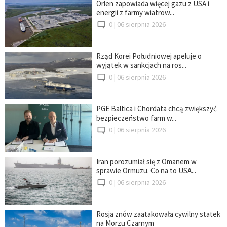
Orlen zapowiada więcej gazu z USA i
energii z farmy wiatrow...
0 |
06 sierpnia 2026
Rząd Korei Południowej apeluje o
wyjątek w sankcjach na ros...
0 |
06 sierpnia 2026
PGE Baltica i Chordata chcą zwiększyć
bezpieczeństwo farm w...
0 |
06 sierpnia 2026
Iran porozumiał się z Omanem w
sprawie Ormuzu. Co na to USA...
0 |
06 sierpnia 2026
Rosja znów zaatakowała cywilny statek
na Morzu Czarnym