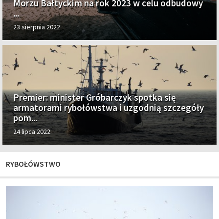
Morzu Bałtyckim na rok 2023 w celu odbudowy
...
23 sierpnia 2022
Premier: minister Gróbarczyk spotka się
armatorami rybołówstwa i uzgodnią szczegóły
pom...
24 lipca 2022
RYBOŁÓWSTWO