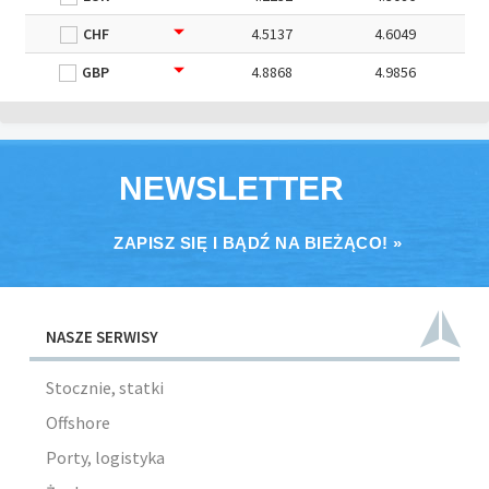
CHF
4.5137
4.6049
GBP
4.8868
4.9856
NEWSLETTER
ZAPISZ SIĘ I BĄDŹ NA BIEŻĄCO! »
NASZE SERWISY
Stocznie, statki
Offshore
Porty, logistyka