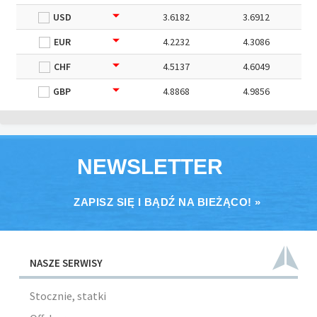
USD
3.6182
3.6912
EUR
4.2232
4.3086
CHF
4.5137
4.6049
GBP
4.8868
4.9856
NEWSLETTER
ZAPISZ SIĘ I BĄDŹ NA BIEŻĄCO! »
NASZE SERWISY
Stocznie, statki