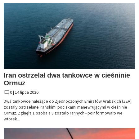
Iran ostrzelał dwa tankowce w cieśninie
Ormuz
0 |
14 lipca 2026
Dwa tankowce należące do Zjednoczonych Emiratów Arabskich (ZEA)
zostały ostrzelane irańskimi pociskami manewrującymi w cieśninie
Ormuz. Zginęła 1 osoba a 8 zostało rannych - poinformowało we
wtorek...