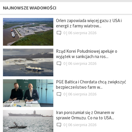
NAJNOWSZE WIADOMOŚCI
Orlen zapowiada więcej gazu z USA i
energii z farmy wiatrow...
0 |
06 sierpnia 2026
Rząd Korei Południowej apeluje o
wyjątek w sankcjach na ros...
0 |
06 sierpnia 2026
PGE Baltica i Chordata chcą zwiększyć
bezpieczeństwo farm w...
0 |
06 sierpnia 2026
Iran porozumiał się z Omanem w
sprawie Ormuzu. Co na to USA...
0 |
06 sierpnia 2026