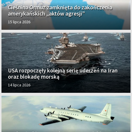
Cieśnina Ormuz zamknięta do zakończenia
amerykańskich „aktów agresji”
15 lipca 2026
USA rozpoczęły kolejną serię uderzeń na Iran
oraz blokadę morską
14 lipca 2026