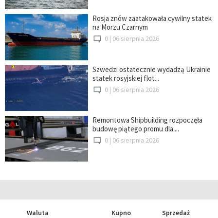
Rosja znów zaatakowała cywilny statek
na Morzu Czarnym
0 |
06 sierpnia 2026
Szwedzi ostatecznie wydadzą Ukrainie
statek rosyjskiej flot...
0 |
06 sierpnia 2026
Remontowa Shipbuilding rozpoczęła
budowę piątego promu dla ...
0 |
06 sierpnia 2026
Waluta
Kupno
Sprzedaż