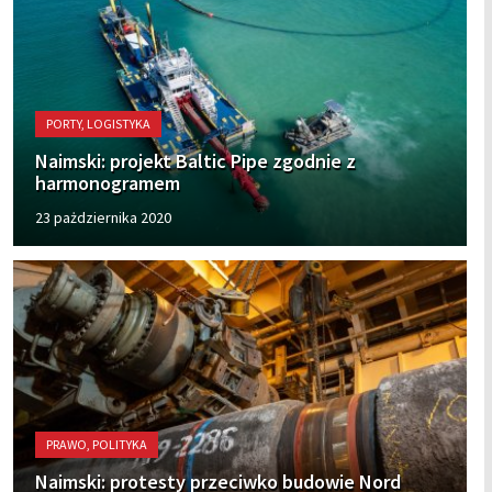
PORTY, LOGISTYKA
Naimski: projekt Baltic Pipe zgodnie z
harmonogramem
23 pażdziernika 2020
PRAWO, POLITYKA
Naimski: protesty przeciwko budowie Nord