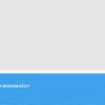
H WIADOMOŚCI?