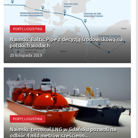
PORTY, LOGISTYKA
Naimski: Baltic Pipe z decyzją środowiskową na
polskich wodach
25 listopada 2019
PORTY, LOGISTYKA
Naimski: terminal LNG w Gdańsku pozwoli na
odbiór 4 mld metrów sześcienn...