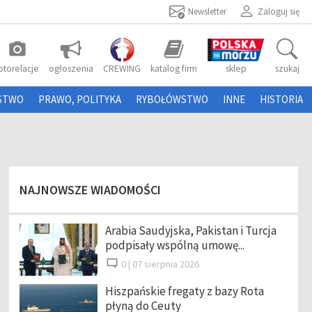
Newsletter
Zaloguj się
photo_camera
otorelacje
ogłoszenia
CREWING
katalog firm
sklep
szukaj
STWO
PRAWO, POLITYKA
RYBOŁÓWSTWO
INNE
HISTORIA
NAJNOWSZE WIADOMOŚCI
Arabia Saudyjska, Pakistan i Turcja
podpisały wspólną umowę...
0 |
07 sierpnia 2026
Hiszpańskie fregaty z bazy Rota
płyną do Ceuty