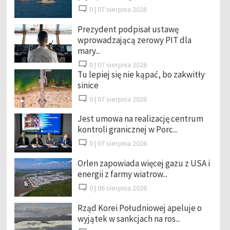
0 |
07 sierpnia 2026
Prezydent podpisał ustawę
wprowadzającą zerowy PIT dla
mary...
0 |
07 sierpnia 2026
Tu lepiej się nie kąpać, bo zakwitły
sinice
0 |
07 sierpnia 2026
Jest umowa na realizację centrum
kontroli granicznej w Porc...
0 |
07 sierpnia 2026
Orlen zapowiada więcej gazu z USA i
energii z farmy wiatrow...
0 |
06 sierpnia 2026
Rząd Korei Południowej apeluje o
wyjątek w sankcjach na ros...