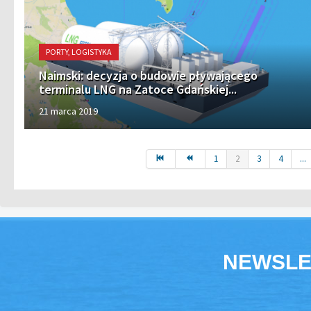
PORTY, LOGISTYKA
Naimski: decyzja o budowie pływającego
terminalu LNG na Zatoce Gdańskiej...
21 marca 2019
1
2
3
4
...
NEWSLE