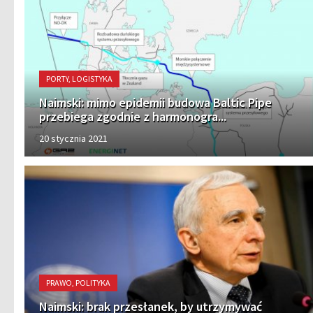
PORTY, LOGISTYKA
Naimski: mimo epidemii budowa Baltic Pipe
przebiega zgodnie z harmonogra...
20 stycznia 2021
PRAWO, POLITYKA
Naimski: brak przesłanek, by utrzymywać