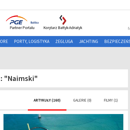
Partner Portalu
Korytarz Bałtyk-Adriatyk
f
HORE
PORTY, LOGISTYKA
ŻEGLUGA
JACHTING
BEZPIECZEŃ
a:
"Naimski"
ARTYKUŁY (160)
GALERIE (0)
FILMY (1)