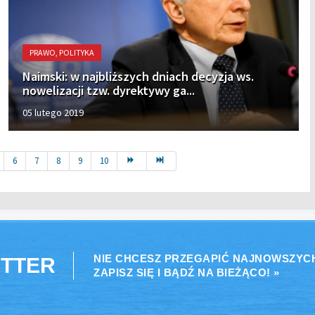
PRAWO, POLITYKA
Naimski: w najbliższych dniach decyzja ws.
nowelizacji tzw. dyrektywy ga...
05 lutego 2019
6
7
8
9
10
NIE CHCESZ PRZEGAPIĆ NAJNOWSZYC
TTER
ZAPISZ SIĘ I BĄDŹ NA BIEŻĄCO! »