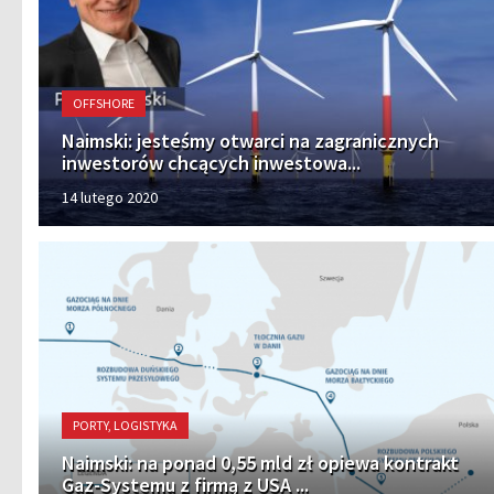
OFFSHORE
Naimski: jesteśmy otwarci na zagranicznych
inwestorów chcących inwestowa...
14 lutego 2020
PORTY, LOGISTYKA
Naimski: na ponad 0,55 mld zł opiewa kontrakt
Gaz-Systemu z firmą z USA ...