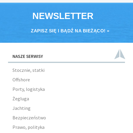
NEWSLETTER
ZAPISZ SIĘ I BĄDŹ NA BIEŻĄCO! »
NASZE SERWISY
Stocznie, statki
Offshore
Porty, logistyka
Żegluga
Jachting
Bezpieczeństwo
Prawo, polityka