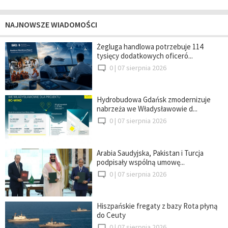
NAJNOWSZE WIADOMOŚCI
Żegluga handlowa potrzebuje 114
tysięcy dodatkowych oficeró...
0 |
07 sierpnia 2026
Hydrobudowa Gdańsk zmodernizuje
nabrzeża we Władysławowie d...
0 |
07 sierpnia 2026
Arabia Saudyjska, Pakistan i Turcja
podpisały wspólną umowę...
0 |
07 sierpnia 2026
Hiszpańskie fregaty z bazy Rota płyną
do Ceuty
0 |
07 sierpnia 2026