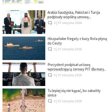
Arabia Saudyjska, Pakistan i Turcja
podpisały wspólną umowę...
0 |
07 sierpnia 2026
Hiszpańskie fregaty z bazy Rota płyną
do Ceuty
0 |
07 sierpnia 2026
Prezydent podpisał ustawę
wprowadzającą zerowy PIT dla mary...
0 |
07 sierpnia 2026
Tu lepiej się nie kąpać, bo zakwitły
sinice
0 |
07 sierpnia 2026