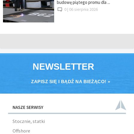
budowę piątego promu dla ...
0 |
06 sierpnia 2026
NEWSLETTER
ZAPISZ SIĘ I BĄDŹ NA BIEŻĄCO! »
NASZE SERWISY
Stocznie, statki
Offshore