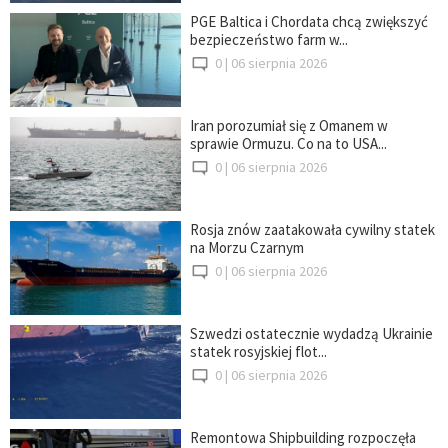
PGE Baltica i Chordata chcą zwiększyć
bezpieczeństwo farm w...
0 |
06 sierpnia 2026
Iran porozumiał się z Omanem w
sprawie Ormuzu. Co na to USA...
0 |
06 sierpnia 2026
Rosja znów zaatakowała cywilny statek
na Morzu Czarnym
0 |
06 sierpnia 2026
Szwedzi ostatecznie wydadzą Ukrainie
statek rosyjskiej flot...
0 |
06 sierpnia 2026
Remontowa Shipbuilding rozpoczęła