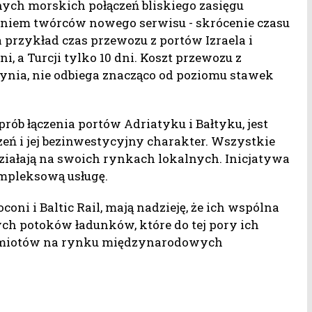
ych morskich połączeń bliskiego zasięgu
aniem twórców nowego serwisu - skrócenie czasu
 przykład czas przewozu z portów Izraela i
, a Turcji tylko 10 dni. Koszt przewozu z
nia, nie odbiega znacząco od poziomu stawek
rób łączenia portów Adriatyku i Bałtyku, jest
zeń i jej bezinwestycyjny charakter. Wszystkie
 działają na swoich rynkach lokalnych. Inicjatywa
ompleksową usługę.
oni i Baltic Rail, mają nadzieję, że ich wspólna
h potoków ładunków, które do tej pory ich
odmiotów na rynku międzynarodowych