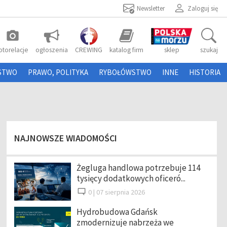
Newsletter
Zaloguj się
photo_camera
otorelacje
ogłoszenia
CREWING
katalog firm
sklep
szukaj
STWO
PRAWO, POLITYKA
RYBOŁÓWSTWO
INNE
HISTORIA
NAJNOWSZE WIADOMOŚCI
Żegluga handlowa potrzebuje 114
tysięcy dodatkowych oficeró...
0 |
07 sierpnia 2026
Hydrobudowa Gdańsk
zmodernizuje nabrzeża we