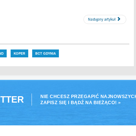
Następny artykuł
ND
KOPER
BCT GDYNIA
NIE CHCESZ PRZEGAPIĆ NAJNOWSZYC
TTER
ZAPISZ SIĘ I BĄDŹ NA BIEŻĄCO! »