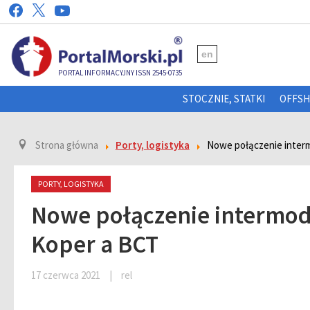
en
PORTAL INFORMACYJNY ISSN 2545-0735
STOCZNIE, STATKI
OFFS
Strona główna
Porty, logistyka
Nowe połączenie inter
PORTY, LOGISTYKA
Nowe połączenie intermo
Koper a BCT
17 czerwca 2021
|
rel