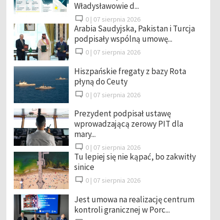
Władysławowie d...
0 |
07 sierpnia 2026
Arabia Saudyjska, Pakistan i Turcja
podpisały wspólną umowę...
0 |
07 sierpnia 2026
Hiszpańskie fregaty z bazy Rota
płyną do Ceuty
0 |
07 sierpnia 2026
Prezydent podpisał ustawę
wprowadzającą zerowy PIT dla
mary...
0 |
07 sierpnia 2026
Tu lepiej się nie kąpać, bo zakwitły
sinice
0 |
07 sierpnia 2026
Jest umowa na realizację centrum
kontroli granicznej w Porc...