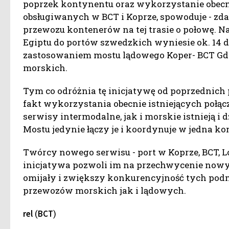
poprzek kontynentu oraz wykorzystanie obecn
obsługiwanych w BCT i Koprze, spowoduje - zd
przewozu kontenerów na tej trasie o połowę. Na
Egiptu do portów szwedzkich wyniesie ok. 14 dni
zastosowaniem mostu lądowego Koper- BCT Gdy
morskich.
Tym co odróżnia tę inicjatywę od poprzednich p
fakt wykorzystania obecnie istniejących połąc
serwisy intermodalne, jak i morskie istnieją i
Mostu jedynie łączy je i koordynuje w jedna k
Twórcy nowego serwisu - port w Koprze, BCT, Loc
inicjatywa pozwoli im na przechwycenie nowyc
omijały i zwiększy konkurencyjność tych p
przewozów morskich jak i lądowych.
(
)
rel
BCT