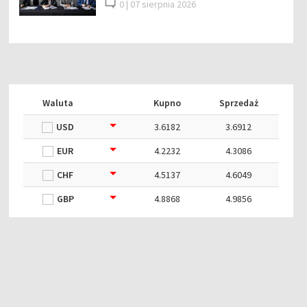
0 |
07 sierpnia 2026
Waluta
Kupno
Sprzedaż
USD
3.6182
3.6912
EUR
4.2232
4.3086
CHF
4.5137
4.6049
GBP
4.8868
4.9856