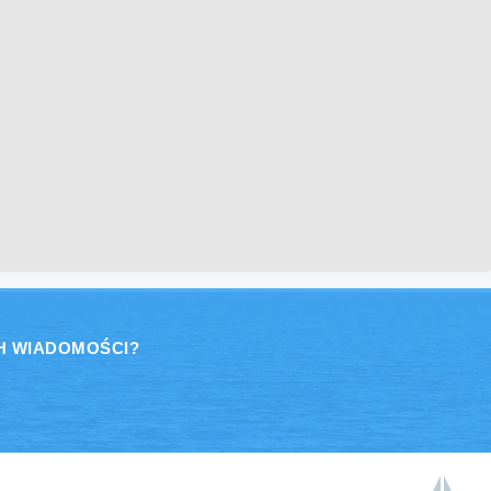
H WIADOMOŚCI?