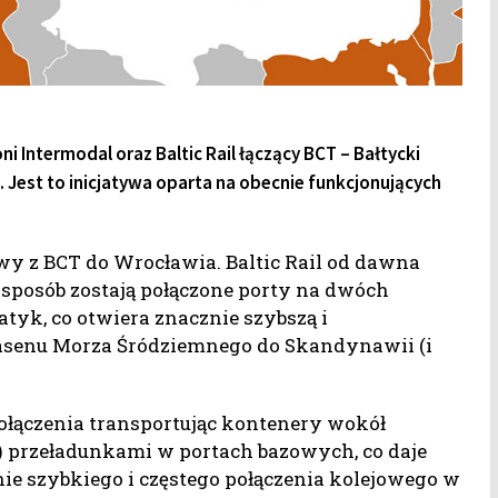
Intermodal oraz Baltic Rail łączący BCT – Bałtycki
 Jest to inicjatywa oparta na obecnie funkcjonujących
wy z BCT do Wrocławia. Baltic Rail od dawna
 sposób zostają połączone porty na dwóch
tyk, co otwiera znacznie szybszą i
basenu Morza Śródziemnego do Skandynawii (i
połączenia transportując kontenery wokół
) przeładunkami w portach bazowych, co daje
ie szybkiego i częstego połączenia kolejowego w