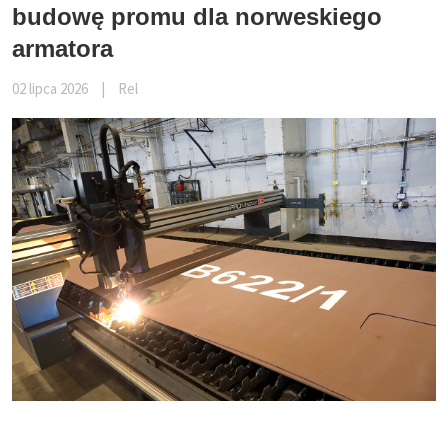
budowę promu dla norweskiego
armatora
02 lipca 2026
|
Rel