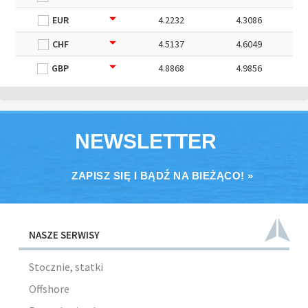
EUR
4.2232
4.3086
CHF
4.5137
4.6049
GBP
4.8868
4.9856
NEWSLETTER
ZAPISZ SIĘ I BĄDŹ NA BIEŻĄCO! »
NASZE SERWISY
Stocznie, statki
Offshore