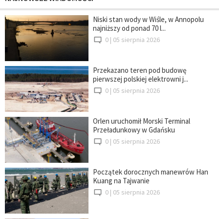
Niski stan wody w Wiśle, w Annopolu
najniższy od ponad 70 l...
0 |
05 sierpnia 2026
Przekazano teren pod budowę
pierwszej polskiej elektrowni j...
0 |
05 sierpnia 2026
Orlen uruchomił Morski Terminal
Przeładunkowy w Gdańsku
0 |
05 sierpnia 2026
Początek dorocznych manewrów Han
Kuang na Tajwanie
0 |
05 sierpnia 2026