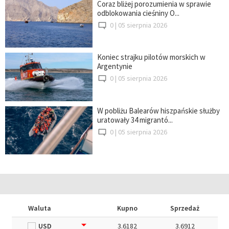
Coraz bliżej porozumienia w sprawie
odblokowania cieśniny O...
0 |
05 sierpnia 2026
Koniec strajku pilotów morskich w
Argentynie
0 |
05 sierpnia 2026
W pobliżu Balearów hiszpańskie służby
uratowały 34 migrantó...
0 |
05 sierpnia 2026
Waluta
Kupno
Sprzedaż
USD
3.6182
3.6912