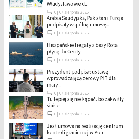
Władysławowie d...
0 |
07 sierpnia 2026
Arabia Saudyjska, Pakistan i Turcja
podpisały wspólną umowę...
0 |
07 sierpnia 2026
Hiszpańskie fregaty z bazy Rota
płyną do Ceuty
0 |
07 sierpnia 2026
Prezydent podpisał ustawę
wprowadzającą zerowy PIT dla
mary...
0 |
07 sierpnia 2026
Tu lepiej się nie kąpać, bo zakwitły
sinice
0 |
07 sierpnia 2026
Jest umowa na realizację centrum
kontroli granicznej w Porc...