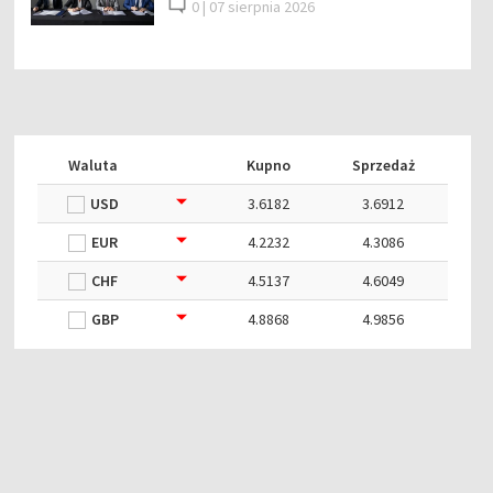
0 |
07 sierpnia 2026
Waluta
Kupno
Sprzedaż
USD
3.6182
3.6912
EUR
4.2232
4.3086
CHF
4.5137
4.6049
GBP
4.8868
4.9856