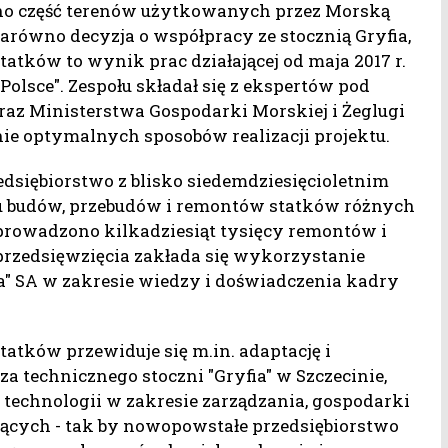
zano część terenów użytkowanych przez Morską
arówno decyzja o współpracy ze stocznią Gryfia,
statków to wynik prac działającej od maja 2017 r.
 Polsce". Zespołu składał się z ekspertów pod
az Ministerstwa Gospodarki Morskiej i Żeglugi
ie optymalnych sposobów realizacji projektu.
dsiębiorstwo z blisko siedemdziesięcioletnim
u budów, przebudów i remontów statków różnych
prowadzono kilkadziesiąt tysięcy remontów i
rzedsięwzięcia zakłada się wykorzystanie
a" SA w zakresie wiedzy i doświadczenia kadry
atków przewiduje się m.in. adaptację i
cza technicznego stoczni "Gryfia" w Szczecinie,
technologii w zakresie zarządzania, gospodarki
ących - tak by nowopowstałe przedsiębiorstwo