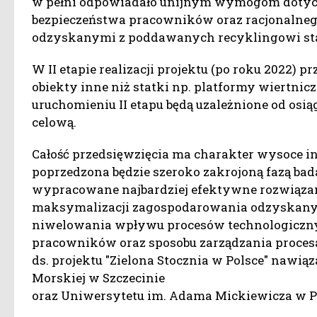
w pełni odpowiadało unijnym wymogom dotycz
bezpieczeństwa pracowników oraz racjonalne
odzyskanymi z poddawanych recyklingowi st
W II etapie realizacji projektu (po roku 2022) p
obiekty inne niż statki np. platformy wiertnicze
uruchomieniu II etapu będą uzależnione od osi
celową.
Całość przedsięwzięcia ma charakter wysoce i
poprzedzona będzie szeroko zakrojoną fazą ba
wypracowane najbardziej efektywne rozwiązani
maksymalizacji zagospodarowania odzyskanyc
niwelowania wpływu procesów technologiczny
pracowników oraz sposobu zarządzania proces
ds. projektu "Zielona Stocznia w Polsce" nawi
Morskiej w Szczecinie
oraz Uniwersytetu im. Adama Mickiewicza w P