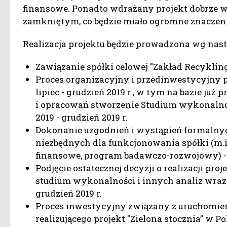
finansowe. Ponadto wdrażany projekt dobrze wp
zamkniętym, co będzie miało ogromne znaczenie
Realizacja projektu będzie prowadzona wg n
Zawiązanie spółki celowej "Zakład Recykling
Proces organizacyjny i przedinwestycyjny p
lipiec - grudzień 2019 r., w tym na bazie j
i opracowań stworzenie Studium wykonalności
2019 - grudzień 2019 r.
Dokonanie uzgodnień i wystąpień formalny
niezbędnych dla funkcjonowania spółki (m.in
finansowe, program badawczo-rozwojowy) - li
Podjęcie ostatecznej decyzji o realizacji pro
studium wykonalności i innych analiz wra
grudzień 2019 r.
Proces inwestycyjny związany z uruchomien
realizującego projekt "Zielona stocznia” w Po