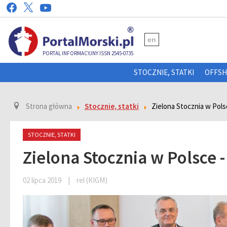
en
PORTAL INFORMACYJNY ISSN 2545-0735
STOCZNIE, STATKI
OFFS
Strona główna
Stocznie, statki
Zielona Stocznia w Pol
STOCZNIE, STATKI
Zielona Stocznia w Polsce
02 lipca 2019
|
rel (KIGM)