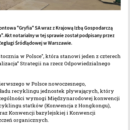
montowa "Gryfia" SA wraz z Krajową Izbą Gospodarczą
. Akt notarialny w tej sprawie został podpisany przez
 Żeglugi Śródlądowej w Warszawie.
Stocznia w Polsce", która stanowi jeden z czterech
alizacja” Strategii na rzecz Odpowiedzialnego
ierwszego w Polsce nowoczesnego,
ładu recyklingu jednostek pływających, który
czególności wymogi Międzynarodowej konwencji
ecyklingu statków (Konwencja z Hongkongu),
az Konwencji bazylejskiej i Konwencji
zczeń organicznych.