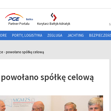
Partner Portalu
Korytarz Bałtyk-Adriatyk
f
HORE
PORTY, LOGISTYKA
ŻEGLUGA
JACHTING
BEZPIECZEŃ
sce - powołano spółkę celową
 - powołano spółkę celową