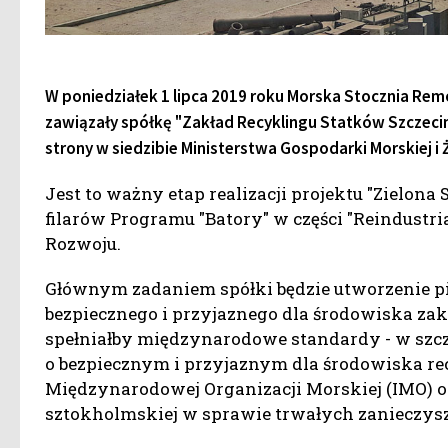
W poniedziałek 1 lipca 2019 roku Morska Stocznia Re
zawiązały spółkę "Zakład Recyklingu Statków Szczecin"
strony w siedzibie Ministerstwa Gospodarki Morskiej i
Jest to ważny etap realizacji projektu "Zielona 
filarów Programu "Batory" w części "Reindustri
Rozwoju.
Głównym zadaniem spółki będzie utworzenie p
bezpiecznego i przyjaznego dla środowiska zak
spełniałby międzynarodowe standardy - w sz
o bezpiecznym i przyjaznym dla środowiska r
Międzynarodowej Organizacji Morskiej (IMO) or
sztokholmskiej w sprawie trwałych zanieczys