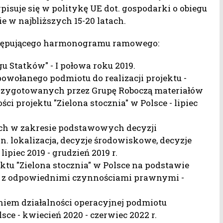
isuje się w politykę UE dot. gospodarki o obiegu
 w najbliższych 15-20 latach.
astępującego harmonogramu ramowego:
u Statków" - I połowa roku 2019.
owołanego podmiotu do realizacji projektu -
uż przygotowanych przez Grupę Roboczą materiałów
 projektu "Zielona stocznia" w Polsce - lipiec
ch w zakresie podstawowych decyzji
. lokalizacja, decyzje środowiskowe, decyzje
piec 2019 - grudzień 2019 r.
jektu "Zielona stocznia" w Polsce na podstawie
z z odpowiednimi czynnościami prawnymi -
iem działalności operacyjnej podmiotu
lsce - kwiecień 2020 - czerwiec 2022 r.