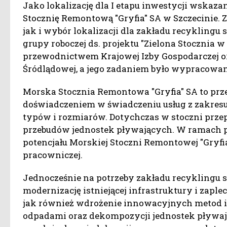
Jako lokalizację dla I etapu inwestycji wska
Stocznię Remontową "Gryfia" SA w Szczecinie. Z
jak i wybór lokalizacji dla zakładu recyklingu 
grupy roboczej ds. projektu "Zielona Stocznia w
przewodnictwem Krajowej Izby Gospodarczej or
Śródlądowej, a jego zadaniem było wypracowan
Morska Stocznia Remontowa "Gryfia" SA to prze
doświadczeniem w świadczeniu usług z zakres
typów i rozmiarów. Dotychczas w stoczni prze
przebudów jednostek pływających. W ramach p
potencjału Morskiej Stoczni Remontowej "Gryfi
pracowniczej.
Jednocześnie na potrzeby zakładu recyklingu st
modernizację istniejącej infrastruktury i zaple
jak również wdrożenie innowacyjnych metod i 
odpadami oraz dekompozycji jednostek pływaj