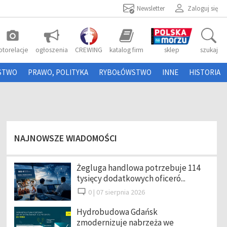
Newsletter
Zaloguj się
photo_camera
otorelacje
ogłoszenia
CREWING
katalog firm
sklep
szukaj
STWO
PRAWO, POLITYKA
RYBOŁÓWSTWO
INNE
HISTORIA
NAJNOWSZE WIADOMOŚCI
Żegluga handlowa potrzebuje 114
tysięcy dodatkowych oficeró...
0 |
07 sierpnia 2026
Hydrobudowa Gdańsk
zmodernizuje nabrzeża we