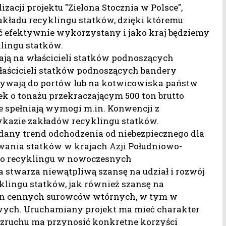
izacji projektu "Zielona Stocznia w Polsce",
akładu recyklingu statków, dzięki któremu
yć efektywnie wykorzystany i jako kraj będziemy
lingu statków.
dają na właścicieli statków podnoszących
łaścicieli statków podnoszących bandery
pływają do portów lub na kotwicowiska państw
ek o tonażu przekraczającym 500 ton brutto
e spełniają wymogi m.in. Konwencji z
ykazie zakładów recyklingu statków.
dany trend odchodzenia od niebezpiecznego dla
ania statków w krajach Azji Południowo-
ego recyklingu w nowoczesnych
 stwarza niewątpliwą szansę na udział i rozwój
klingu statków, jak również szansę na
ton cennych surowców wtórnych, w tym w
owych. Uruchamiany projekt ma mieć charakter
rozruchu ma przynosić konkretne korzyści