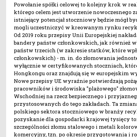
Powołanie spółki celowej to kolejny krok w real
którego celem jest utworzenie nowoczesnego z
istniejący potencjał stoczniowy będzie mógł b
mogli uczestniczyć w kreowanym rynku recyk
Od 2019 roku przepisy Unii Europejskiej nakła
bandery państw członkowskich, jak również w
państw trzecich (w zakresie statków, które w
członkowskich) - m. in. do złomowania jednost
wyłącznie w certyfikowanych stoczniach, któr
Hongkongu oraz znajdują się w europejskim w
Nowe przepisy UE wyraźnie potwierdzają pożą
pracowników i środowiska "plażowego" złomow
Wschodniej na rzecz bezpiecznego i przyjazn
przystosowanych do tego zakładach. Ta zmiana
polskiego sektora stoczniowego w branży recy
pozyskanie dla gospodarki krajowej tysięcy 
szczególności złomu stalowego i metali kolor
komercyjny, tzn. po okresie przygotowania i 