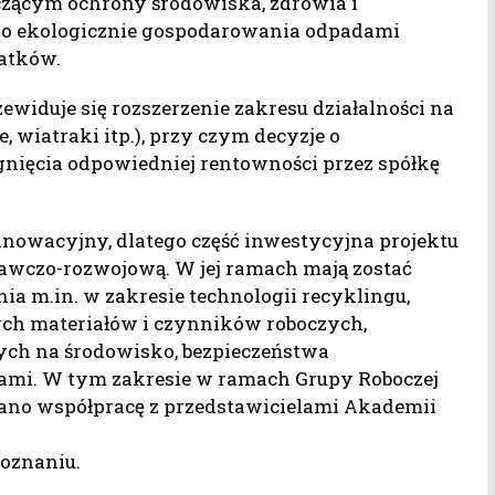
ącym ochrony środowiska, zdrowia i
go ekologicznie gospodarowania odpadami
atków.
rzewiduje się rozszerzenie zakresu działalności na
, wiatraki itp.), przy czym decyzje o
ągnięcia odpowiedniej rentowności przez spółkę
nnowacyjny, dlatego część inwestycyjna projektu
dawczo-rozwojową. W jej ramach mają zostać
a m.in. w zakresie technologii recyklingu,
h materiałów i czynników roboczych,
ch na środowisko, bezpieczeństwa
ami. W tym zakresie w ramach Grupy Roboczej
ązano współpracę z przedstawicielami Akademii
oznaniu.