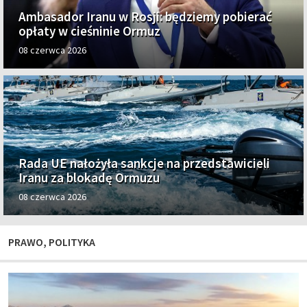
Ambasador Iranu w Rosji: będziemy pobierać
opłaty w cieśninie Ormuz
08 czerwca 2026
Rada UE nałożyła sankcje na przedstawicieli
Iranu za blokadę Ormuzu
08 czerwca 2026
PRAWO, POLITYKA