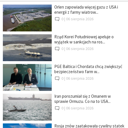
Orlen zapowiada więcej gazu z USA i
energii z farmy wiatrow...
0 |
06 sierpnia 2026
Rząd Korei Południowej apeluje o
wyjątek w sankcjach na ros...
0 |
06 sierpnia 2026
PGE Baltica i Chordata chcą zwiększyć
bezpieczeństwo farm w...
0 |
06 sierpnia 2026
Iran porozumiał się z Omanem w
sprawie Ormuzu. Co na to USA...
0 |
06 sierpnia 2026
Rosja znów zaatakowała cywilny statek