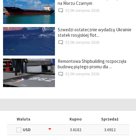
na Morzu Czarnym
0 |
06 sierpnia 2026
Szwedzi ostatecznie wydadzą Ukrainie
statek rosyjskiej flot...
0 |
06 sierpnia 2026
Remontowa Shipbuilding rozpoczęła
budowę piątego promu dla ...
0 |
06 sierpnia 2026
Waluta
Kupno
Sprzedaż
USD
3.6182
3.6912