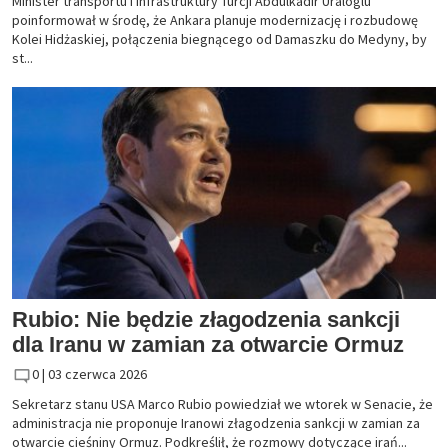
Minister transportu i infrastruktury Turcji Abdulkadir Uraloglu
poinformował w środę, że Ankara planuje modernizację i rozbudowę
Kolei Hidżaskiej, połączenia biegnącego od Damaszku do Medyny, by
st...
Rubio: Nie będzie złagodzenia sankcji
dla Iranu w zamian za otwarcie Ormuz
0 |
03 czerwca 2026
Sekretarz stanu USA Marco Rubio powiedział we wtorek w Senacie, że
administracja nie proponuje Iranowi złagodzenia sankcji w zamian za
otwarcie cieśniny Ormuz. Podkreślił, że rozmowy dotyczące irań...