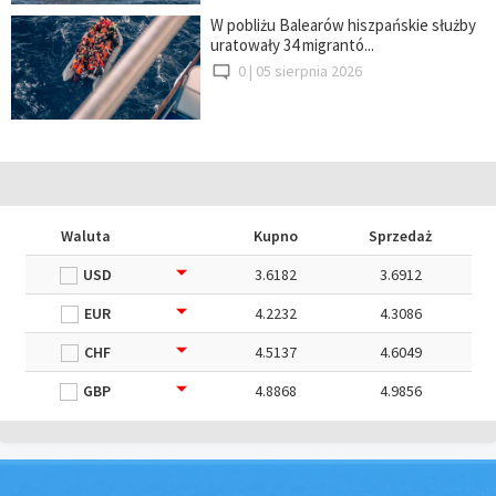
W pobliżu Balearów hiszpańskie służby
uratowały 34 migrantó...
0 |
05 sierpnia 2026
Waluta
Kupno
Sprzedaż
USD
3.6182
3.6912
EUR
4.2232
4.3086
CHF
4.5137
4.6049
GBP
4.8868
4.9856