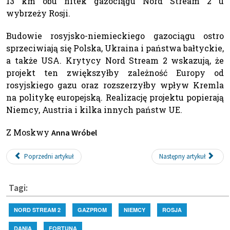
13 km obu nitek gazociągu Nord Stream 2 u
wybrzeży Rosji.
Budowie rosyjsko-niemieckiego gazociągu ostro
sprzeciwiają się Polska, Ukraina i państwa bałtyckie,
a także USA. Krytycy Nord Stream 2 wskazują, że
projekt ten zwiększyłby zależność Europy od
rosyjskiego gazu oraz rozszerzyłby wpływ Kremla
na politykę europejską. Realizację projektu popierają
Niemcy, Austria i kilka innych państw UE.
Z Moskwy
Anna Wróbel
Poprzedni artykuł
Następny artykuł
Tagi:
NORD STREAM 2
GAZPROM
NIEMCY
ROSJA
DANIA
FORTUNA