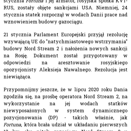
stycznia
Fortuna
i jej armator, rosyjska spółka KVT-
RUS, zostały objęte sankcjami USA. Niemniej, 24
stycznia statek rozpoczął w wodach Danii prace nad
wznowieniem budowy gazociągu.
21 stycznia Parlament Europejski przyjął rezolucję
wzywającą UE do "natychmiastowego wstrzymania"
budowy Nord Stream 2 i nałożenia nowych sankcji
na Rosję. Dokument został przygotowany w
odpowiedzi na aresztowanie rosyjskiego
opozycjonisty Aleksieja Nawalnego. Rezolucja jest
niewiążąca.
Przypomnijmy jeszcze, że w lipcu 2020 roku Dania
zgodziła się, na prośbę operatora Nord Stream 2, na
wykorzystanie na jej wodach statków
niewyposażonych w system dynamicznego
pozycjonowania (DP) - takich właśnie, jak
Fortuna
, która brała udział w układaniu pierwszych