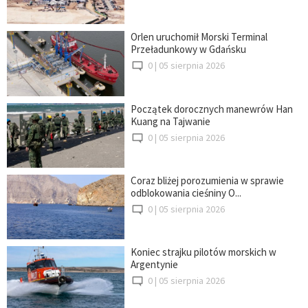
Orlen uruchomił Morski Terminal
Przeładunkowy w Gdańsku
0 |
05 sierpnia 2026
Początek dorocznych manewrów Han
Kuang na Tajwanie
0 |
05 sierpnia 2026
Coraz bliżej porozumienia w sprawie
odblokowania cieśniny O...
0 |
05 sierpnia 2026
Koniec strajku pilotów morskich w
Argentynie
0 |
05 sierpnia 2026