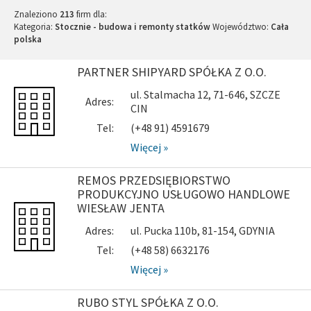
Znaleziono
213
firm dla:
Kategoria:
Stocznie - budowa i remonty statków
Województwo:
Cała
polska
PARTNER SHIPYARD SPÓŁKA Z O.O.
ul. Stalmacha 12, 71-646, SZCZE
Adres:
CIN
Tel:
(+48 91) 4591679
Więcej »
REMOS PRZEDSIĘBIORSTWO
PRODUKCYJNO USŁUGOWO HANDLOWE
WIESŁAW JENTA
Adres:
ul. Pucka 110b, 81-154, GDYNIA
Tel:
(+48 58) 6632176
Więcej »
RUBO STYL SPÓŁKA Z O.O.