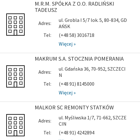
M.R.M. SPÓŁKA Z O.O. RADLIŃSKI
TADEUSZ
ul. Grobla I 5/7 lok. 5, 80-834, GD
Adres:
AŃSK
Tel:
(+48 58) 3016718
Więcej »
MAKRUM S.A. STOCZNIA POMERANIA
ul. Gdańska 36, 70-952, SZCZECI
Adres:
N
Tel:
(+48 91) 8145000
Więcej »
MALKOR SC REMONTY STATKÓW
ul. Myśliwska 1/7, 71-662, SZCZE
Adres:
CIN
Tel:
(+48 91) 4242894