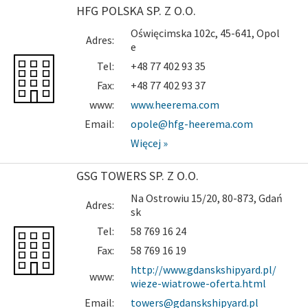
HFG POLSKA SP. Z O.O.
Oświęcimska 102c, 45-641, Opol
Adres:
e
Tel:
+48 77 402 93 35
Fax:
+48 77 402 93 37
www:
www.heerema.com
Email:
opole@hfg-heerema.com
Więcej »
GSG TOWERS SP. Z O.O.
Na Ostrowiu 15/20, 80-873, Gdań
Adres:
sk
Tel:
58 769 16 24
Fax:
58 769 16 19
http://www.gdanskshipyard.pl/
www:
wieze-wiatrowe-oferta.html
Email:
towers@gdanskshipyard.pl