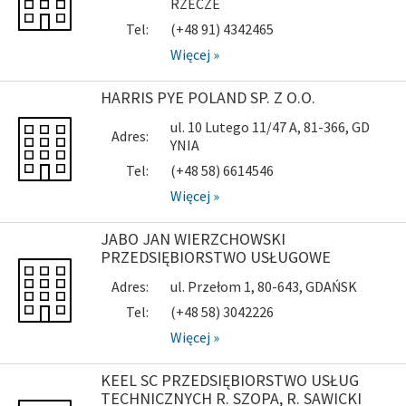
RZECZE
Tel:
(+48 91) 4342465
Więcej »
HARRIS PYE POLAND SP. Z O.O.
ul. 10 Lutego 11/47 A, 81-366, GD
Adres:
YNIA
Tel:
(+48 58) 6614546
Więcej »
JABO JAN WIERZCHOWSKI
PRZEDSIĘBIORSTWO USŁUGOWE
Adres:
ul. Przełom 1, 80-643, GDAŃSK
Tel:
(+48 58) 3042226
Więcej »
KEEL SC PRZEDSIĘBIORSTWO USŁUG
TECHNICZNYCH R. SZOPA, R. SAWICKI