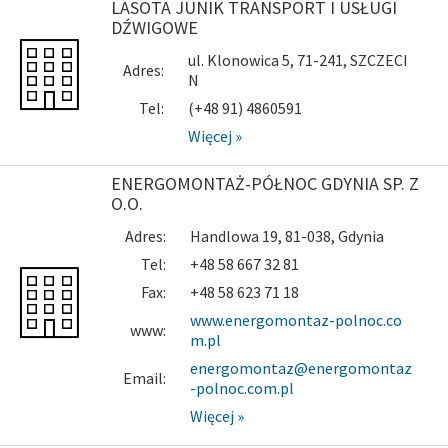
LASOTA JUNIK TRANSPORT I USŁUGI
DŹWIGOWE
ul. Klonowica 5, 71-241, SZCZECI
Adres:
N
Tel:
(+48 91) 4860591
Więcej »
ENERGOMONTAŻ-PÓŁNOC GDYNIA SP. Z
O.O.
Adres:
Handlowa 19, 81-038, Gdynia
Tel:
+48 58 667 32 81
Fax:
+48 58 623 71 18
www.energomontaz-polnoc.co
www:
m.pl
energomontaz@energomontaz
Email:
-polnoc.com.pl
Więcej »