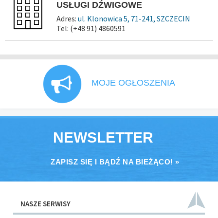
USŁUGI DŹWIGOWE
Adres:
ul. Klonowica 5, 71-241, SZCZECIN
Tel: (+48 91) 4860591
MOJE OGŁOSZENIA
NEWSLETTER
ZAPISZ SIĘ I BĄDŹ NA BIEŻĄCO! »
NASZE SERWISY