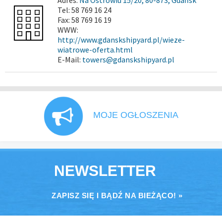
Adres:
Na Ostrowiu 15/20, 80-873, Gdańsk
Tel: 58 769 16 24
Fax: 58 769 16 19
WWW:
http://www.gdanskshipyard.pl/wieze-
wiatrowe-oferta.html
E-Mail:
towers@gdanskshipyard.pl
MOJE OGŁOSZENIA
NEWSLETTER
ZAPISZ SIĘ I BĄDŹ NA BIEŻĄCO! »