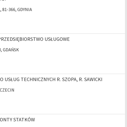
A, 81-366, GDYNIA
PRZEDSIĘBIORSTWO USŁUGOWE
43, GDAŃSK
 USŁUG TECHNICZNYCH R. SZOPA, R. SAWICKI
SZCZECIN
MONTY STATKÓW