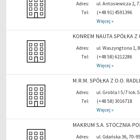
Adres:
ul. Antosiewicza 2, 
Tel:
(+48 91) 4591396
Więcej »
KONREM NAUTA SPÓŁKA Z O
Adres:
ul. Waszyngtona 1, 
Tel:
(+48 58) 6212286
Więcej »
M.R.M. SPÓŁKA Z O.O. RAD
Adres:
ul. Grobla I 5/7 lok.
Tel:
(+48 58) 3016718
Więcej »
MAKRUM S.A. STOCZNIA P
Adres:
ul. Gdańska 36, 70-