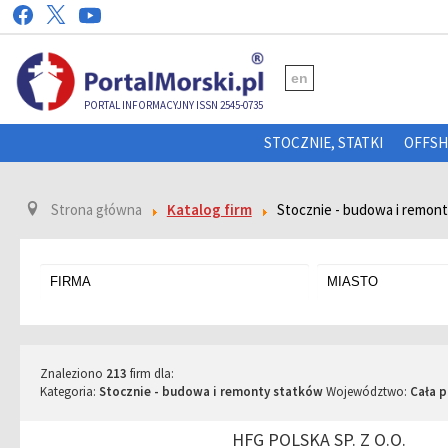
en
PORTAL INFORMACYJNY ISSN 2545-0735
STOCZNIE, STATKI
OFFS
Strona główna
Katalog firm
Stocznie - budowa i remon
Znaleziono
213
firm dla:
Kategoria:
Stocznie - budowa i remonty statków
Województwo:
Cała p
HFG POLSKA SP. Z O.O.