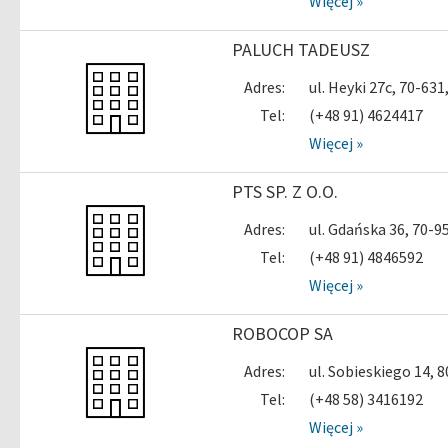
Więcej »
PALUCH TADEUSZ
Adres:
ul. Heyki 27c, 70-63
Tel:
(+48 91) 4624417
Więcej »
PTS SP. Z O.O.
Adres:
ul. Gdańska 36, 70-
Tel:
(+48 91) 4846592
Więcej »
ROBOCOP SA
Adres:
ul. Sobieskiego 14,
Tel:
(+48 58) 3416192
Więcej »