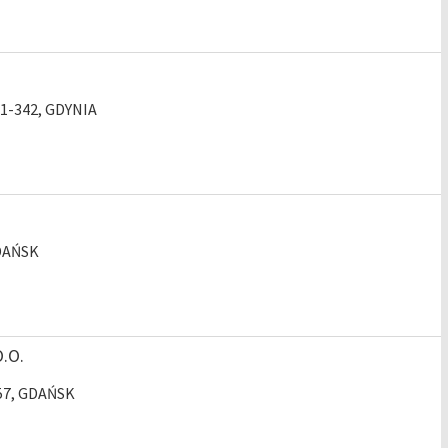
81-342, GDYNIA
GDAŃSK
.O.
557, GDAŃSK