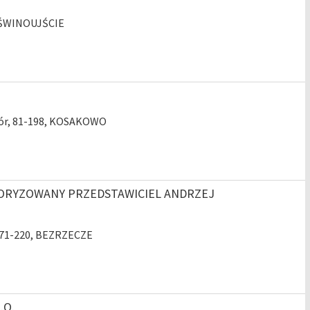
2, ŚWINOUJŚCIE
Dwór, 81-198, KOSAKOWO
ORYZOWANY PRZEDSTAWICIEL ANDRZEJ
i, 71-220, BEZRZECZE
.O.