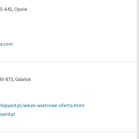
45-641, Opole
a.com
80-873, Gdańsk
hipyard.pl/wieze-wiatrowe-oferta.html
yard.pl