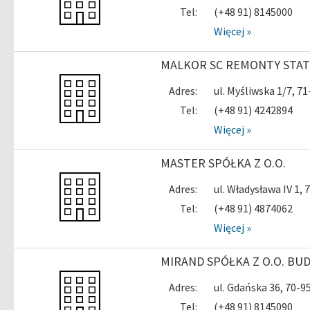
Tel:
(+48 91) 8145000
Więcej »
MALKOR SC REMONTY STA
Adres:
ul. Myśliwska 1/7, 7
Tel:
(+48 91) 4242894
Więcej »
MASTER SPÓŁKA Z O.O.
Adres:
ul. Władysława IV 1,
Tel:
(+48 91) 4874062
Więcej »
MIRAND SPÓŁKA Z O.O. B
Adres:
ul. Gdańska 36, 70-
Tel:
(+48 91) 8145090