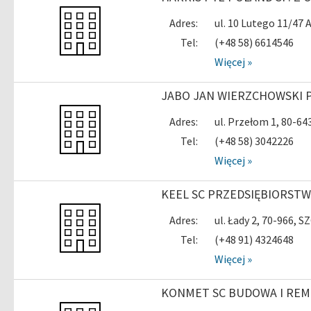
Adres:
ul. 10 Lutego 11/47 
Tel:
(+48 58) 6614546
Więcej »
JABO JAN WIERZCHOWSKI 
Adres:
ul. Przełom 1, 80-6
Tel:
(+48 58) 3042226
Więcej »
KEEL SC PRZEDSIĘBIORSTWO
Adres:
ul. Łady 2, 70-966, 
Tel:
(+48 91) 4324648
Więcej »
KONMET SC BUDOWA I RE