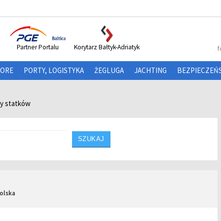
Partner Portalu
Korytarz Bałtyk-Adriatyk
f
HORE
PORTY, LOGISTYKA
ŻEGLUGA
JACHTING
BEZPIECZEŃ
ty statków
SZUKAJ
olska