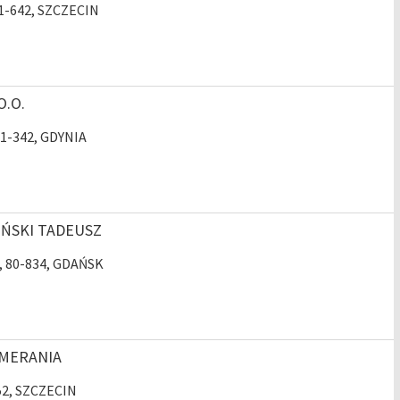
71-642, SZCZECIN
.O.
81-342, GDYNIA
LIŃSKI TADEUSZ
 5, 80-834, GDAŃSK
OMERANIA
952, SZCZECIN