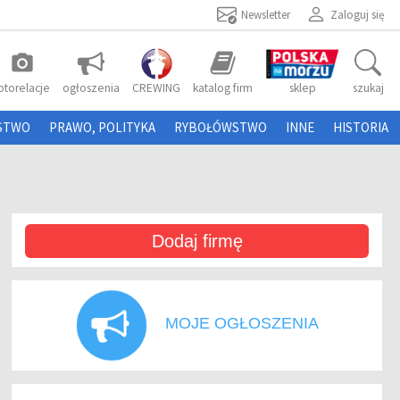
Newsletter
Zaloguj się
photo_camera
otorelacje
ogłoszenia
CREWING
katalog firm
sklep
szukaj
STWO
PRAWO, POLITYKA
RYBOŁÓWSTWO
INNE
HISTORIA
Dodaj firmę
MOJE OGŁOSZENIA