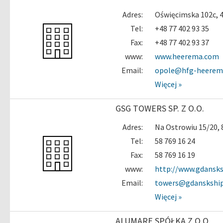
Adres:
Oświęcimska 102c, 
Tel:
+48 77 402 93 35
Fax:
+48 77 402 93 37
www:
www.heerema.com
Email:
opole@hfg-heerem
Więcej »
GSG TOWERS SP. Z O.O.
Adres:
Na Ostrowiu 15/20, 
Tel:
58 769 16 24
Fax:
58 769 16 19
www:
http://www.gdansks
Email:
towers@gdanskship
Więcej »
ALUMARE SPÓŁKA Z O.O.