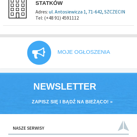
STATKÓW
Adres:
ul. Antosiewicza 1, 71-642, SZCZECIN
Tel: (+48 91) 4591112
MOJE OGŁOSZENIA
NEWSLETTER
ZAPISZ SIĘ I BĄDŹ NA BIEŻĄCO! »
NASZE SERWISY