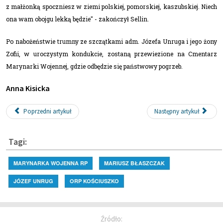
z małżonką spoczniesz w ziemi polskiej, pomorskiej, kaszubskiej. Niech
ona wam obojgu lekką będzie" - zakończył Sellin.
Po nabożeństwie trumny ze szczątkami adm. Józefa Unruga i jego żony
Zofii, w uroczystym kondukcie, zostaną przewiezione na Cmentarz
Marynarki Wojennej, gdzie odbędzie się państwowy pogrzeb.
Anna Kisicka
Poprzedni artykuł
Następny artykuł
Tagi:
MARYNARKA WOJENNA RP
MARIUSZ BŁASZCZAK
JÓZEF UNRUG
ORP KOŚCIUSZKO
Źródło: