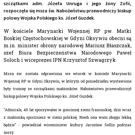
szczątkami adm. Józefa Unruga i jego żony Zofii,
rozpoczęła się msza św. Nabożeństwu przewodniczy biskup
polowy Wojska Polskiego ks. Józef Guzdek.
W kościele Marynarki Wojennej RP pw. Matki
Boskiej Częstochowskiej w Gdyni Oksywiu obecni są
m.in. minister obrony narodowej Mariusz Błaszczak,
szef Biura Bezpieczeństwa Narodowego Paweł
Soloch i wiceprezes IPN Krzysztof Szwagrzyk.
Msza św. została odprawiona we wtorek w kościele Marynarki
Wojennej RP w Gdyni Oksywiu, w którym od poniedziałku wystawione
były trumny ze szczątkami małżonków. Nabożeństwu przewodniczył
biskup polowy Wojska Polskiego ks. Józef Guzdek.
"Admirale, 45 lat spoczywałeś w gościnnej ziemi francuskiej, dziś wraz
z małżonką spoczniesz w ziemi polskiej. Niech ona wam obojgu lekką
będzie" - powiedział wiceminister kultury Jarosław Sellin podczas
mszy.