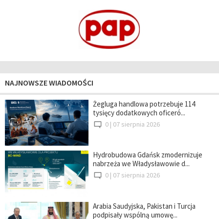
NAJNOWSZE WIADOMOŚCI
Żegluga handlowa potrzebuje 114
tysięcy dodatkowych oficeró...
0 |
07 sierpnia 2026
Hydrobudowa Gdańsk zmodernizuje
nabrzeża we Władysławowie d...
0 |
07 sierpnia 2026
Arabia Saudyjska, Pakistan i Turcja
podpisały wspólną umowę...