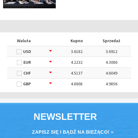
Waluta
Kupno
Sprzedaż
USD
3.6182
3.6912
EUR
4.2232
4.3086
CHF
4.5137
4.6049
GBP
4.8868
4.9856
NEWSLETTER
ZAPISZ SIĘ I BĄDŹ NA BIEŻĄCO! »