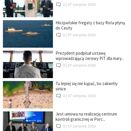
0 |
07 sierpnia 2026
Hiszpańskie fregaty z bazy Rota płyną
do Ceuty
0 |
07 sierpnia 2026
Prezydent podpisał ustawę
wprowadzającą zerowy PIT dla mary...
0 |
07 sierpnia 2026
Tu lepiej się nie kąpać, bo zakwitły
sinice
0 |
07 sierpnia 2026
Jest umowa na realizację centrum
kontroli granicznej w Porc...
0 |
07 sierpnia 2026