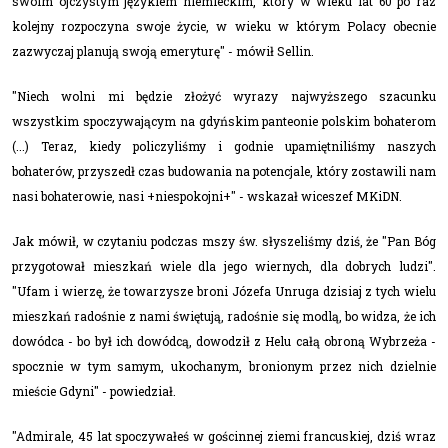
swoim ojczystym językiem niemieckim, który w wieku lat 60 po raz
kolejny rozpoczyna swoje życie, w wieku w którym Polacy obecnie
zazwyczaj planują swoją emeryturę" - mówił Sellin.
"Niech wolni mi będzie złożyć wyrazy najwyższego szacunku
wszystkim spoczywającym na gdyńskim panteonie polskim bohaterom
(...) Teraz, kiedy policzyliśmy i godnie upamiętniliśmy naszych
bohaterów, przyszedł czas budowania na potencjale, który zostawili nam
nasi bohaterowie, nasi +niespokojni+" - wskazał wiceszef MKiDN.
Jak mówił, w czytaniu podczas mszy św. słyszeliśmy dziś, że "Pan Bóg
przygotował mieszkań wiele dla jego wiernych, dla dobrych ludzi".
"Ufam i wierzę, że towarzysze broni Józefa Unruga dzisiaj z tych wielu
mieszkań radośnie z nami świętują, radośnie się modlą, bo widza, że ich
dowódca - bo był ich dowódcą, dowodził z Helu całą obroną Wybrzeża -
spocznie w tym samym, ukochanym, bronionym przez nich dzielnie
mieście Gdyni" - powiedział.
"Admirale, 45 lat spoczywałeś w gościnnej ziemi francuskiej, dziś wraz