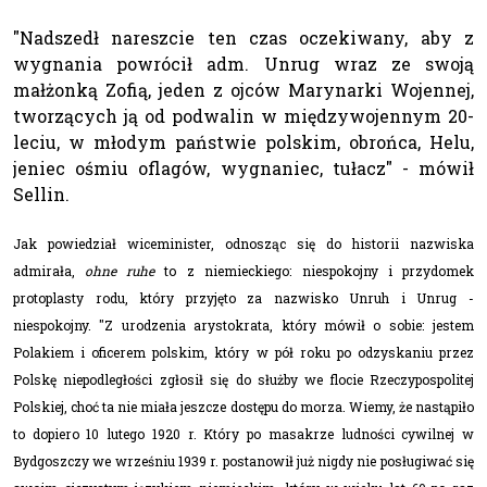
"Nadszedł nareszcie ten czas oczekiwany, aby z
wygnania powrócił adm. Unrug wraz ze swoją
małżonką Zofią, jeden z ojców Marynarki Wojennej,
tworzących ją od podwalin w międzywojennym 20-
leciu, w młodym państwie polskim, obrońca, Helu,
jeniec ośmiu oflagów, wygnaniec, tułacz" - mówił
Sellin.
Jak powiedział wiceminister, odnosząc się do historii nazwiska
admirała,
ohne ruhe
to z niemieckiego: niespokojny i przydomek
protoplasty rodu, który przyjęto za nazwisko Unruh i Unrug -
niespokojny. "Z urodzenia arystokrata, który mówił o sobie: jestem
Polakiem i oficerem polskim, który w pół roku po odzyskaniu przez
Polskę niepodległości zgłosił się do służby we flocie Rzeczypospolitej
Polskiej, choć ta nie miała jeszcze dostępu do morza. Wiemy, że nastąpiło
to dopiero 10 lutego 1920 r. Który po masakrze ludności cywilnej w
Bydgoszczy we wrześniu 1939 r. postanowił już nigdy nie posługiwać się