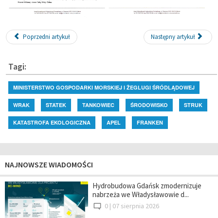
Poprzedni artykuł
Następny artykuł
Tagi:
MINISTERSTWO GOSPODARKI MORSKIEJ I ŻEGLUGI ŚRÓDLĄDOWEJ
WRAK
STATEK
TANKOWIEC
ŚRODOWISKO
STRUK
KATASTROFA EKOLOGICZNA
APEL
FRANKEN
NAJNOWSZE WIADOMOŚCI
Hydrobudowa Gdańsk zmodernizuje
nabrzeża we Władysławowie d...
0 |
07 sierpnia 2026