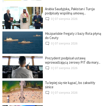
Arabia Saudyjska, Pakistan i Turcja
podpisały wspólną umowę...
0 |
07 sierpnia 2026
Hiszpańskie fregaty z bazy Rota płyną
do Ceuty
0 |
07 sierpnia 2026
Prezydent podpisał ustawę
wprowadzającą zerowy PIT dla mary...
0 |
07 sierpnia 2026
Tu lepiej się nie kąpać, bo zakwitły
sinice
0 |
07 sierpnia 2026