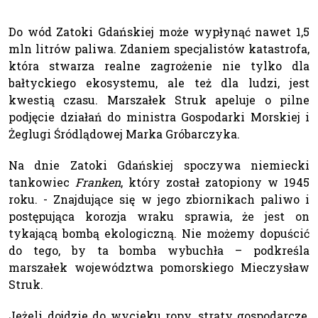
Do wód Zatoki Gdańskiej może wypłynąć nawet 1,5
mln litrów paliwa. Zdaniem specjalistów katastrofa,
która stwarza realne zagrożenie nie tylko dla
bałtyckiego ekosystemu, ale też dla ludzi, jest
kwestią czasu. Marszałek Struk apeluje o pilne
podjęcie działań do ministra Gospodarki Morskiej i
Żeglugi Śródlądowej Marka Gróbarczyka.
Na dnie Zatoki Gdańskiej spoczywa niemiecki
tankowiec
Franken
, który został zatopiony w 1945
roku. - Znajdujące się w jego zbiornikach paliwo i
postępująca korozja wraku sprawia, że jest on
tykającą bombą ekologiczną. Nie możemy dopuścić
do tego, by ta bomba wybuchła – podkreśla
marszałek województwa pomorskiego Mieczysław
Struk.
Jeżeli dojdzie do wycieku ropy, straty gospodarcze,