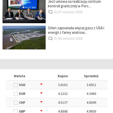
Jest umowa na realizację centrum
kontroli granicznej w Porc...
0 |
07 sierpnia 2026
Orlen zapowiada więcej gazu z USA i
energii z farmy wiatrow...
0 |
06 sierpnia 2026
Waluta
Kupno
Sprzedaż
USD
3.6182
3.6912
EUR
4.2232
4.3086
CHF
4.5137
4.6049
GBP
4.8868
4.9856