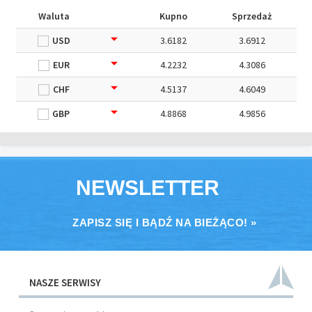
Waluta
Kupno
Sprzedaż
USD
3.6182
3.6912
EUR
4.2232
4.3086
CHF
4.5137
4.6049
GBP
4.8868
4.9856
NEWSLETTER
ZAPISZ SIĘ I BĄDŹ NA BIEŻĄCO! »
NASZE SERWISY