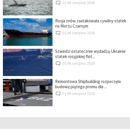
0 |
06 sierpnia 2026
Rosja znów zaatakowała cywilny statek
na Morzu Czarnym
0 |
06 sierpnia 2026
Szwedzi ostatecznie wydadzą Ukrainie
statek rosyjskiej flot...
0 |
06 sierpnia 2026
Remontowa Shipbuilding rozpoczęła
budowę piątego promu dla ...
0 |
06 sierpnia 2026