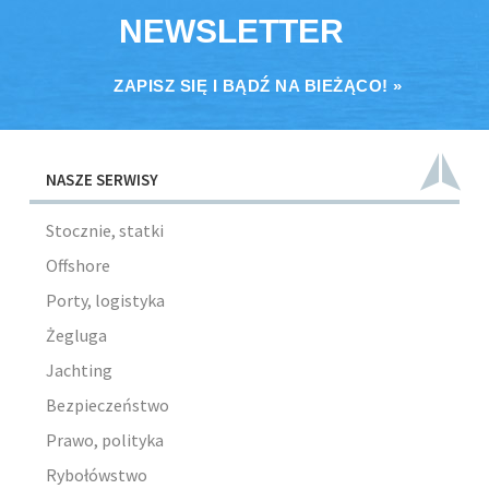
NEWSLETTER
ZAPISZ SIĘ I BĄDŹ NA BIEŻĄCO! »
NASZE SERWISY
Stocznie, statki
Offshore
Porty, logistyka
Żegluga
Jachting
Bezpieczeństwo
Prawo, polityka
Rybołówstwo