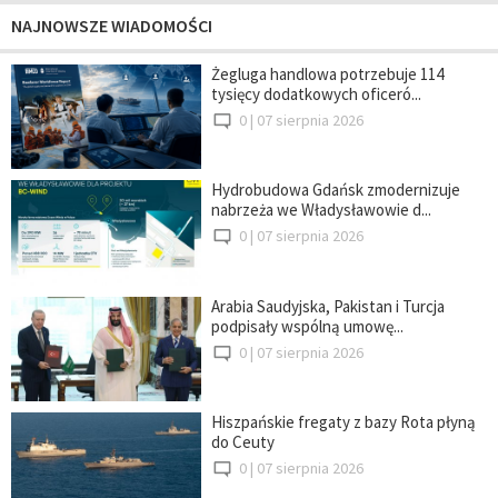
NAJNOWSZE WIADOMOŚCI
Żegluga handlowa potrzebuje 114
tysięcy dodatkowych oficeró...
0 |
07 sierpnia 2026
Hydrobudowa Gdańsk zmodernizuje
nabrzeża we Władysławowie d...
0 |
07 sierpnia 2026
Arabia Saudyjska, Pakistan i Turcja
podpisały wspólną umowę...
0 |
07 sierpnia 2026
Hiszpańskie fregaty z bazy Rota płyną
do Ceuty
0 |
07 sierpnia 2026