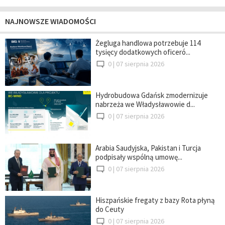
NAJNOWSZE WIADOMOŚCI
Żegluga handlowa potrzebuje 114
tysięcy dodatkowych oficeró...
0 |
07 sierpnia 2026
Hydrobudowa Gdańsk zmodernizuje
nabrzeża we Władysławowie d...
0 |
07 sierpnia 2026
Arabia Saudyjska, Pakistan i Turcja
podpisały wspólną umowę...
0 |
07 sierpnia 2026
Hiszpańskie fregaty z bazy Rota płyną
do Ceuty
0 |
07 sierpnia 2026