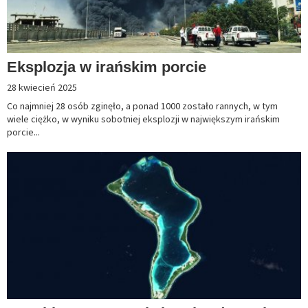
Eksplozja w irańskim porcie
28 kwiecień 2025
Co najmniej 28 osób zginęło, a ponad 1000 zostało rannych, w tym
wiele ciężko, w wyniku sobotniej eksplozji w największym irańskim
porcie...