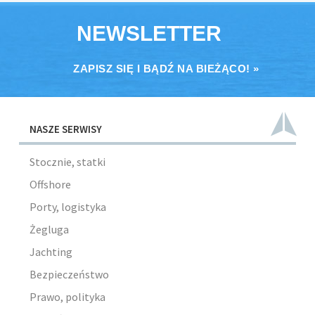
NEWSLETTER
ZAPISZ SIĘ I BĄDŹ NA BIEŻĄCO! »
NASZE SERWISY
Stocznie, statki
Offshore
Porty, logistyka
Żegluga
Jachting
Bezpieczeństwo
Prawo, polityka