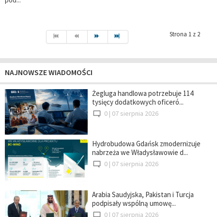
pod...
Strona 1 z 2
NAJNOWSZE WIADOMOŚCI
Żegluga handlowa potrzebuje 114
tysięcy dodatkowych oficeró...
0 |
07 sierpnia 2026
Hydrobudowa Gdańsk zmodernizuje
nabrzeża we Władysławowie d...
0 |
07 sierpnia 2026
Arabia Saudyjska, Pakistan i Turcja
podpisały wspólną umowę...
0 |
07 sierpnia 2026