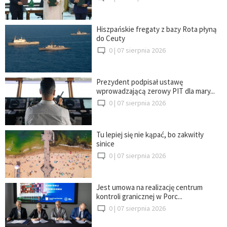
Hiszpańskie fregaty z bazy Rota płyną
do Ceuty
0 |
07 sierpnia 2026
Prezydent podpisał ustawę
wprowadzającą zerowy PIT dla mary...
0 |
07 sierpnia 2026
Tu lepiej się nie kąpać, bo zakwitły
sinice
0 |
07 sierpnia 2026
Jest umowa na realizację centrum
kontroli granicznej w Porc...
0 |
07 sierpnia 2026