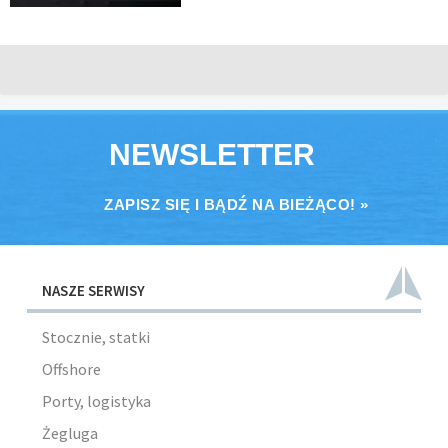
NEWSLETTER
ZAPISZ SIĘ I BĄDŹ NA BIEŻĄCO! »
NASZE SERWISY
Stocznie, statki
Offshore
Porty, logistyka
Żegluga