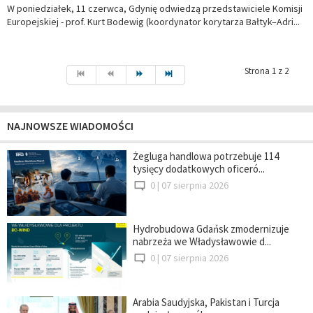
W poniedziałek, 11 czerwca, Gdynię odwiedzą przedstawiciele Komisji
Europejskiej - prof. Kurt Bodewig (koordynator korytarza Bałtyk–Adri...
Strona 1 z 2
NAJNOWSZE WIADOMOŚCI
Żegluga handlowa potrzebuje 114
tysięcy dodatkowych oficeró...
0 |
07 sierpnia 2026
Hydrobudowa Gdańsk zmodernizuje
nabrzeża we Władysławowie d...
0 |
07 sierpnia 2026
Arabia Saudyjska, Pakistan i Turcja