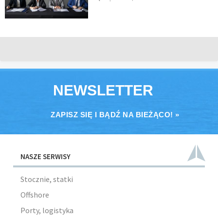
NEWSLETTER
ZAPISZ SIĘ I BĄDŹ NA BIEŻĄCO! »
NASZE SERWISY
Stocznie, statki
Offshore
Porty, logistyka