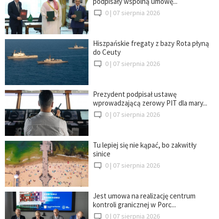
podpisały wspólną umowę...
0 |
07 sierpnia 2026
Hiszpańskie fregaty z bazy Rota płyną
do Ceuty
0 |
07 sierpnia 2026
Prezydent podpisał ustawę
wprowadzającą zerowy PIT dla mary...
0 |
07 sierpnia 2026
Tu lepiej się nie kąpać, bo zakwitły
sinice
0 |
07 sierpnia 2026
Jest umowa na realizację centrum
kontroli granicznej w Porc...
0 |
07 sierpnia 2026