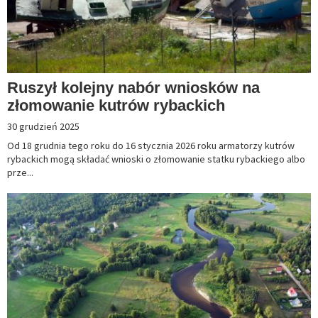
Ruszył kolejny nabór wniosków na
złomowanie kutrów rybackich
30 grudzień 2025
Od 18 grudnia tego roku do 16 stycznia 2026 roku armatorzy kutrów
rybackich mogą składać wnioski o złomowanie statku rybackiego albo
prze...