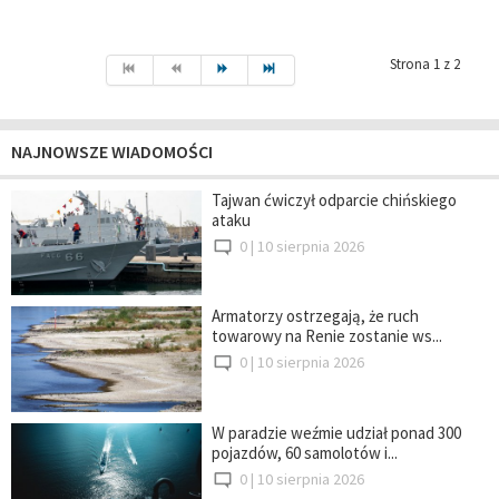
Strona 1 z 2
NAJNOWSZE WIADOMOŚCI
Tajwan ćwiczył odparcie chińskiego
ataku
0 |
10 sierpnia 2026
Armatorzy ostrzegają, że ruch
towarowy na Renie zostanie ws...
0 |
10 sierpnia 2026
W paradzie weźmie udział ponad 300
pojazdów, 60 samolotów i...
0 |
10 sierpnia 2026