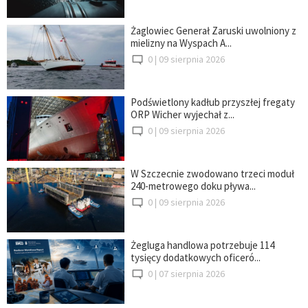
Żaglowiec Generał Zaruski uwolniony z
mielizny na Wyspach A...
0 |
09 sierpnia 2026
Podświetlony kadłub przyszłej fregaty
ORP Wicher wyjechał z...
0 |
09 sierpnia 2026
W Szczecnie zwodowano trzeci moduł
240-metrowego doku pływa...
0 |
09 sierpnia 2026
Żegluga handlowa potrzebuje 114
tysięcy dodatkowych oficeró...
0 |
07 sierpnia 2026