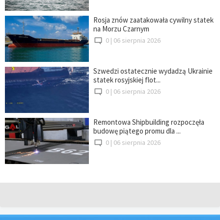
Rosja znów zaatakowała cywilny statek
na Morzu Czarnym
0 |
06 sierpnia 2026
Szwedzi ostatecznie wydadzą Ukrainie
statek rosyjskiej flot...
0 |
06 sierpnia 2026
Remontowa Shipbuilding rozpoczęła
budowę piątego promu dla ...
0 |
06 sierpnia 2026