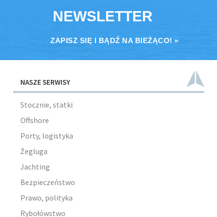
NEWSLETTER
ZAPISZ SIĘ I BĄDŹ NA BIEŻĄCO! »
NASZE SERWISY
Stocznie, statki
Offshore
Porty, logistyka
Żegluga
Jachting
Bezpieczeństwo
Prawo, polityka
Rybołówstwo