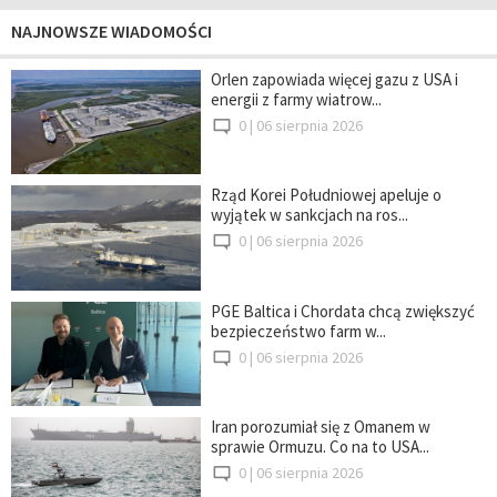
NAJNOWSZE WIADOMOŚCI
Orlen zapowiada więcej gazu z USA i
energii z farmy wiatrow...
0 |
06 sierpnia 2026
Rząd Korei Południowej apeluje o
wyjątek w sankcjach na ros...
0 |
06 sierpnia 2026
PGE Baltica i Chordata chcą zwiększyć
bezpieczeństwo farm w...
0 |
06 sierpnia 2026
Iran porozumiał się z Omanem w
sprawie Ormuzu. Co na to USA...
0 |
06 sierpnia 2026