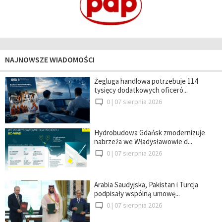
NAJNOWSZE WIADOMOŚCI
Żegluga handlowa potrzebuje 114
tysięcy dodatkowych oficeró...
0 |
07 sierpnia 2026
Hydrobudowa Gdańsk zmodernizuje
nabrzeża we Władysławowie d...
0 |
07 sierpnia 2026
Arabia Saudyjska, Pakistan i Turcja
podpisały wspólną umowę...
0 |
07 sierpnia 2026