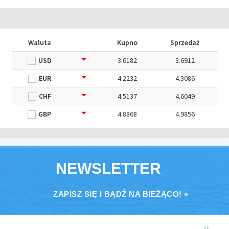
Waluta
Kupno
Sprzedaż
USD
3.6182
3.6912
EUR
4.2232
4.3086
CHF
4.5137
4.6049
GBP
4.8868
4.9856
NEWSLETTER
ZAPISZ SIĘ I BĄDŹ NA BIEŻĄCO! »