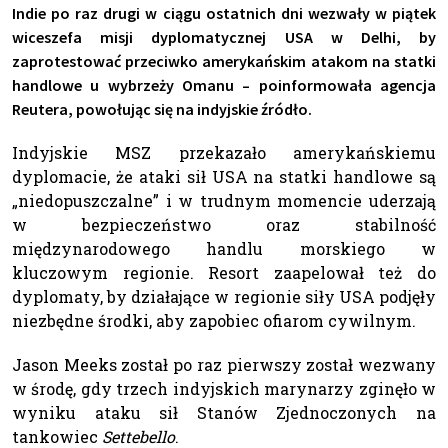
Indie po raz drugi w ciągu ostatnich dni wezwały w piątek
wiceszefa misji dyplomatycznej USA w Delhi, by
zaprotestować przeciwko amerykańskim atakom na statki
handlowe u wybrzeży Omanu – poinformowała agencja
Reutera, powołując się na indyjskie źródło.
Indyjskie MSZ przekazało amerykańskiemu
dyplomacie, że ataki sił USA na statki handlowe są
„niedopuszczalne” i w trudnym momencie uderzają
w bezpieczeństwo oraz stabilność
międzynarodowego handlu morskiego w
kluczowym regionie. Resort zaapelował też do
dyplomaty, by działające w regionie siły USA podjęły
niezbędne środki, aby zapobiec ofiarom cywilnym.
Jason Meeks został po raz pierwszy został wezwany
w środę, gdy trzech indyjskich marynarzy zginęło w
wyniku ataku sił Stanów Zjednoczonych na
tankowiec
Settebello
.