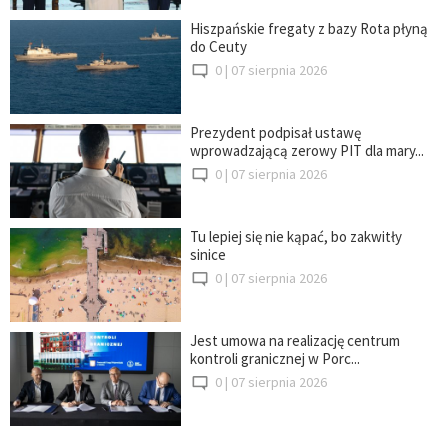
Hiszpańskie fregaty z bazy Rota płyną
do Ceuty
0 |
07 sierpnia 2026
Prezydent podpisał ustawę
wprowadzającą zerowy PIT dla mary...
0 |
07 sierpnia 2026
Tu lepiej się nie kąpać, bo zakwitły
sinice
0 |
07 sierpnia 2026
Jest umowa na realizację centrum
kontroli granicznej w Porc...
0 |
07 sierpnia 2026