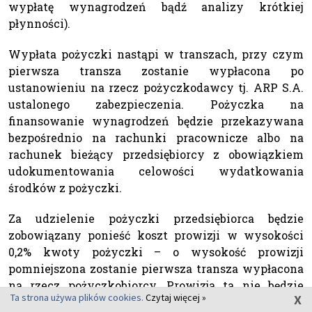
wypłatę wynagrodzeń bądź analizy krótkiej
płynności).
Wypłata pożyczki nastąpi w transzach, przy czym
pierwsza transza zostanie wypłacona po
ustanowieniu na rzecz pożyczkodawcy tj. ARP S.A.
ustalonego zabezpieczenia. Pożyczka na
finansowanie wynagrodzeń będzie przekazywana
bezpośrednio na rachunki pracownicze albo na
rachunek bieżący przedsiębiorcy z obowiązkiem
udokumentowania celowości wydatkowania
środków z pożyczki.
Za udzielenie pożyczki przedsiębiorca będzie
zobowiązany ponieść koszt prowizji w wysokości
0,2% kwoty pożyczki – o wysokość prowizji
pomniejszona zostanie pierwsza transza wypłacona
na rzecz pożyczkobiorcy. Prowizja ta nie będzie
x
Ta strona używa plików cookies.
Czytaj więcej »
pobierana, jeśli po rozpatrzeniu wniosku okaże się, że